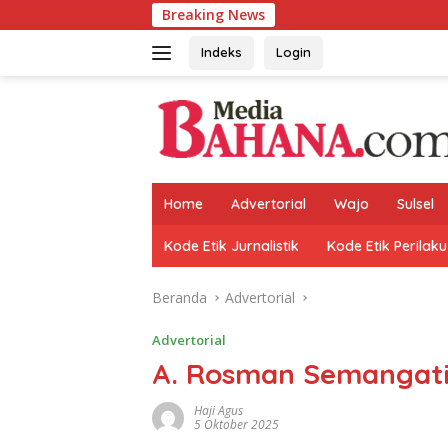
Langsung
Breaking News
Koramil 
ke
konten
Indeks
Login
Home
Advertorial
Wajo
Sulsel
Kode Etik Jurnalistik
Kode Etik Perilaku
Beranda
Advertorial
Advertorial
A. Rosman Semangati
Haji Agus
5 Oktober 2025