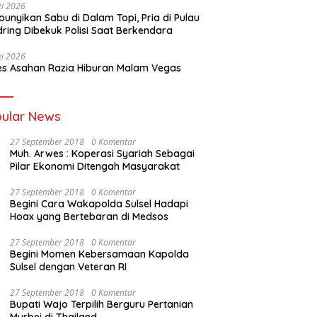
i 2026
unyikan Sabu di Dalam Topi, Pria di Pulau
ring Dibekuk Polisi Saat Berkendara
i 2026
es Asahan Razia Hiburan Malam Vegas
ular News
27 September 2018
0 Komentar
Muh. Arwes : Koperasi Syariah Sebagai
Pilar Ekonomi Ditengah Masyarakat
27 September 2018
0 Komentar
Begini Cara Wakapolda Sulsel Hadapi
Hoax yang Bertebaran di Medsos
27 September 2018
0 Komentar
Begini Momen Kebersamaan Kapolda
Sulsel dengan Veteran RI
27 September 2018
0 Komentar
Bupati Wajo Terpilih Berguru Pertanian
Murbei di Thailand