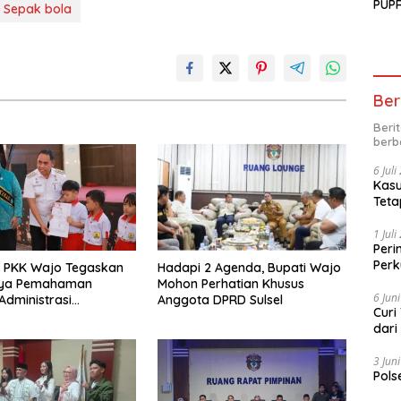
PUPR
m Sepak bola
Ber
Beri
berb
6 Jul
Kasu
Teta
1 Jul
Peri
Perk
P PKK Wajo Tegaskan
Hadapi 2 Agenda, Bupati Wajo
kep
nya Pemahaman
Mohon Perhatian Khusus
6 Jun
Administrasi
Anggota DPRD Sulsel
Curi
dukan
dari
3 Jun
Pols