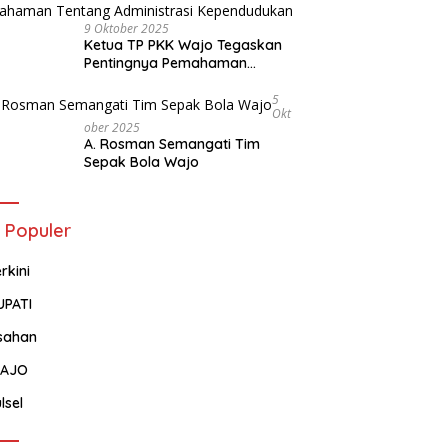
9 Oktober 2025
Ketua TP PKK Wajo Tegaskan
Pentingnya Pemahaman
Tentang Administrasi
Kependudukan
5
Okt
Ober 2025
A. Rosman Semangati Tim
Sepak Bola Wajo
 Populer
rkini
UPATI
sahan
AJO
lsel