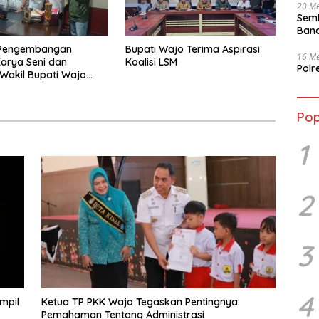
20 Me
Semb
Band
Pengembangan
Bupati Wajo Terima Aspirasi
16 Me
Karya Seni dan
Koalisi LSM
Polr
Wakil Bupati Wajo
serta Pemilihan
Kallolo
Pop
1
2
3
4
mpil
Ketua TP PKK Wajo Tegaskan Pentingnya
Pemahaman Tentang Administrasi