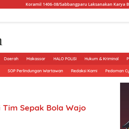
1406-08/Sabbangparu Laksanakan Karya Bhakti Pembersihan Jal
Daerah
Makassar
HALO POLISI
Hukum & Kriminal
P
SOP Perlindungan Wartawan
Redaksi Kami
Pedoman C
 Tim Sepak Bola Wajo