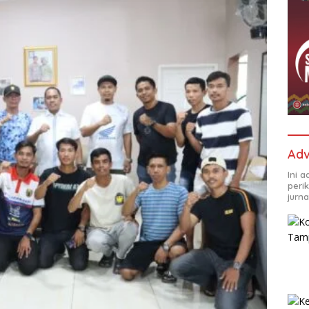
Adv
Ini 
peri
jurna