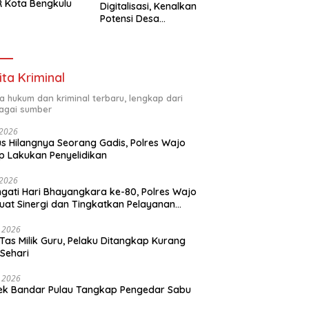
 Kota Bengkulu
Digitalisasi, Kenalkan
Potensi Desa
Panaikang Lewat 5
Program Inovatif
ita Kriminal
ta hukum dan kriminal terbaru, lengkap dari
agai sumber
i 2026
s Hilangnya Seorang Gadis, Polres Wajo
p Lakukan Penyelidikan
i 2026
ngati Hari Bhayangkara ke-80, Polres Wajo
uat Sinergi dan Tingkatkan Pelayanan
ada Masyarakat
i 2026
 Tas Milik Guru, Pelaku Ditangkap Kurang
 Sehari
i 2026
ek Bandar Pulau Tangkap Pengedar Sabu