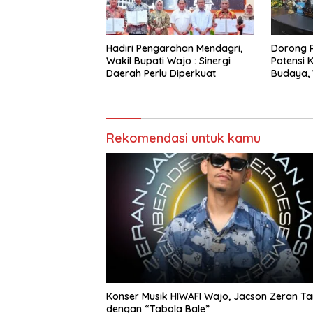
Hadiri Pengarahan Mendagri,
Dorong 
Wakil Bupati Wajo : Sinergi
Potensi 
Daerah Perlu Diperkuat
Budaya, 
Lepas Pe
Anadara 
Rekomendasi untuk kamu
Konser Musik HIWAFI Wajo, Jacson Zeran Ta
dengan “Tabola Bale”