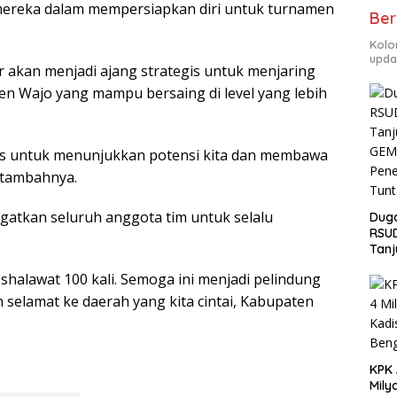
s mereka dalam mempersiapkan diri untuk turnamen
Ber
Kolo
upda
 akan menjadi ajang strategis untuk menjaring
ten Wajo yang mampu bersaing di level yang lebih
s untuk menunjukkan potensi kita dan membawa
 tambahnya.
atkan seluruh anggota tim untuk selalu
Duga
RSU
Tanj
GEM
halawat 100 kali. Semoga ini menjadi pelindung
Pen
Tunt
 selamat ke daerah yang kita cintai, Kabupaten
KPK
Mily