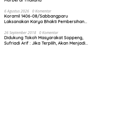
6 Agustus 2026
0 Komentar
Koramil 1406-08/Sabbangparu
Laksanakan Karya Bhakti Pembersihan
Jalan Tani dan Saluran Irigasi
26 September 2018
0 Komentar
Didukung Tokoh Masyarakat Soppeng,
Sufriadi Arif : Jika Terpilih, Akan Menjadi
Anggota Dewan untuk Semua