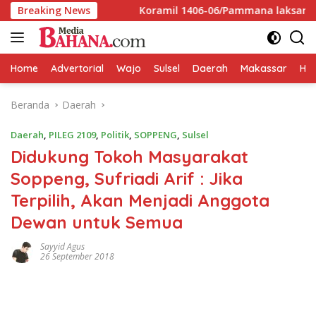
Langsung
dra Wajo
Breaking News
Koramil 1406-06/Pammana laksanakan Karya 
ke
konten
Home
Advertorial
Wajo
Sulsel
Daerah
Makassar
HAL
Beranda
Daerah
Daerah
,
PILEG 2109
,
Politik
,
SOPPENG
,
Sulsel
Didukung Tokoh Masyarakat
Soppeng, Sufriadi Arif : Jika
Terpilih, Akan Menjadi Anggota
Dewan untuk Semua
Sayyid Agus
26 September 2018