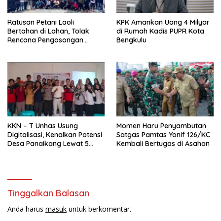
Ratusan Petani Laoli
KPK Amankan Uang 4 Milyar
Bertahan di Lahan, Tolak
di Rumah Kadis PUPR Kota
Rencana Pengosongan
Bengkulu
Pemkab Luwu Timur
KKN – T Unhas Usung
Momen Haru Penyambutan
Digitalisasi, Kenalkan Potensi
Satgas Pamtas Yonif 126/KC
Desa Panaikang Lewat 5
Kembali Bertugas di Asahan
Program Inovatif
Tinggalkan Balasan
Anda harus
masuk
untuk berkomentar.