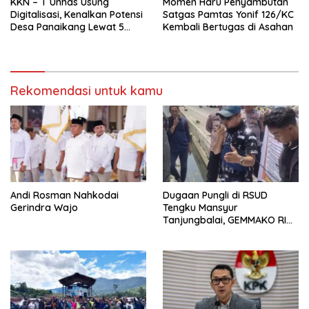
KKN – T Unhas Usung
Momen Haru Penyambutan
Digitalisasi, Kenalkan Potensi
Satgas Pamtas Yonif 126/KC
Desa Panaikang Lewat 5
Kembali Bertugas di Asahan
Program Inovatif
Rekomendasi untuk kamu
Andi Rosman Nahkodai
Dugaan Pungli di RSUD
Gerindra Wajo
Tengku Mansyur
Tanjungbalai, GEMMAKO RI
Minta Penegak Hukum Usut
Tuntas