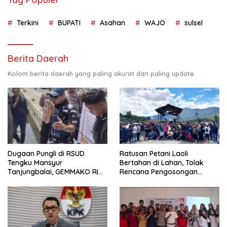
Terkini
BUPATI
Asahan
WAJO
sulsel
Berita Daerah
Kolom berita daerah yang paling akurat dan paling update
Dugaan Pungli di RSUD
Ratusan Petani Laoli
Tengku Mansyur
Bertahan di Lahan, Tolak
Tanjungbalai, GEMMAKO RI
Rencana Pengosongan
Minta Penegak Hukum Usut
Pemkab Luwu Timur
Tuntas