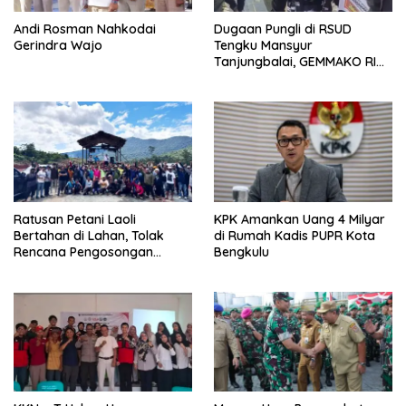
Andi Rosman Nahkodai
Dugaan Pungli di RSUD
Gerindra Wajo
Tengku Mansyur
Tanjungbalai, GEMMAKO RI
Minta Penegak Hukum Usut
Tuntas
Ratusan Petani Laoli
KPK Amankan Uang 4 Milyar
Bertahan di Lahan, Tolak
di Rumah Kadis PUPR Kota
Rencana Pengosongan
Bengkulu
Pemkab Luwu Timur