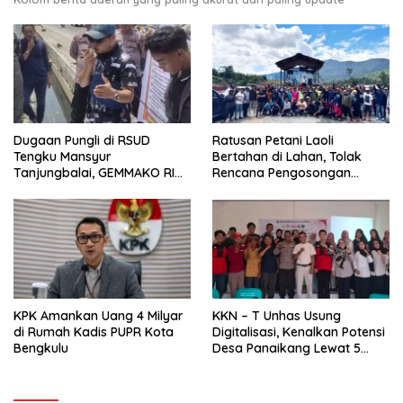
Dugaan Pungli di RSUD
Ratusan Petani Laoli
Tengku Mansyur
Bertahan di Lahan, Tolak
Tanjungbalai, GEMMAKO RI
Rencana Pengosongan
Minta Penegak Hukum Usut
Pemkab Luwu Timur
Tuntas
KPK Amankan Uang 4 Milyar
KKN – T Unhas Usung
di Rumah Kadis PUPR Kota
Digitalisasi, Kenalkan Potensi
Bengkulu
Desa Panaikang Lewat 5
Program Inovatif