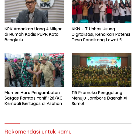
KPK Amankan Uang 4 Milyar
KKN – T Unhas Usung
di Rumah Kadis PUPR Kota
Digitalisasi, Kenalkan Potensi
Bengkulu
Desa Panaikang Lewat 5
Program Inovatif
Momen Haru Penyambutan
115 Pramuka Penggalang
Satgas Pamtas Yonif 126/KC
Menuju Jambore Daerah XI
Kembali Bertugas di Asahan
Sumut
Rekomendasi untuk kamu