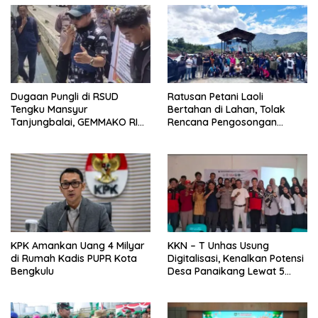
Dugaan Pungli di RSUD
Ratusan Petani Laoli
Tengku Mansyur
Bertahan di Lahan, Tolak
Tanjungbalai, GEMMAKO RI
Rencana Pengosongan
Minta Penegak Hukum Usut
Pemkab Luwu Timur
Tuntas
KPK Amankan Uang 4 Milyar
KKN – T Unhas Usung
di Rumah Kadis PUPR Kota
Digitalisasi, Kenalkan Potensi
Bengkulu
Desa Panaikang Lewat 5
Program Inovatif