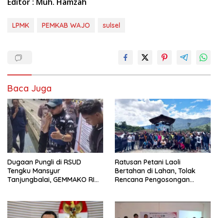
Editor : Muh. Hamzah
LPMK
PEMKAB WAJO
sulsel
Baca Juga
Dugaan Pungli di RSUD
Ratusan Petani Laoli
Tengku Mansyur
Bertahan di Lahan, Tolak
Tanjungbalai, GEMMAKO RI
Rencana Pengosongan
Minta Penegak Hukum Usut
Pemkab Luwu Timur
Tuntas