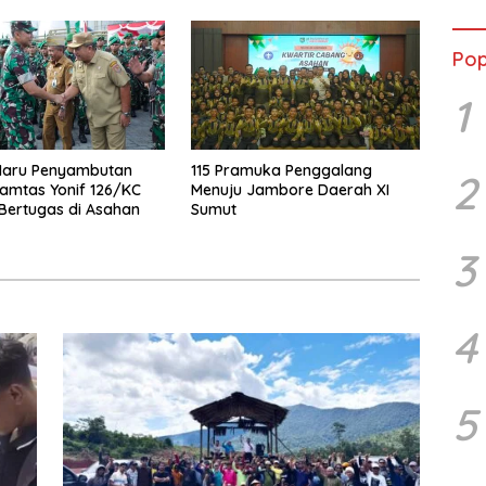
Pop
1
aru Penyambutan
115 Pramuka Penggalang
2
amtas Yonif 126/KC
Menuju Jambore Daerah XI
Bertugas di Asahan
Sumut
3
4
5