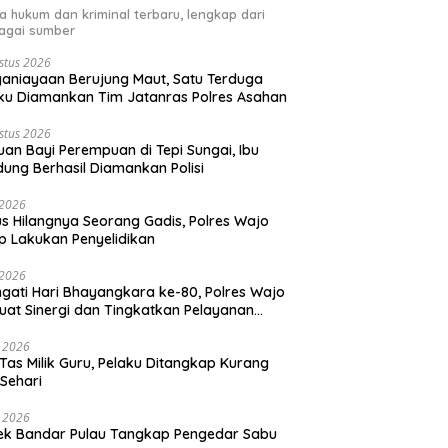
ta hukum dan kriminal terbaru, lengkap dari
agai sumber
stus 2026
aniayaan Berujung Maut, Satu Terduga
ku Diamankan Tim Jatanras Polres Asahan
stus 2026
an Bayi Perempuan di Tepi Sungai, Ibu
ung Berhasil Diamankan Polisi
i 2026
s Hilangnya Seorang Gadis, Polres Wajo
p Lakukan Penyelidikan
i 2026
ngati Hari Bhayangkara ke-80, Polres Wajo
uat Sinergi dan Tingkatkan Pelayanan
ada Masyarakat
i 2026
 Tas Milik Guru, Pelaku Ditangkap Kurang
 Sehari
i 2026
ek Bandar Pulau Tangkap Pengedar Sabu