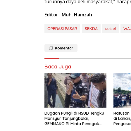
turunnya daya beli masyarakat,” harap
Editor : Muh. Hamzah
OPERASI PASAR
SEKDA
sulsel
WA
Komentar
Baca Juga
Dugaan Pungli di RSUD Tengku
Ratusan 
Mansyur Tanjungbalai,
di Lahan
GEMMAKO RI Minta Penegak
Pengoso
Hukum Usut Tuntas
Timur