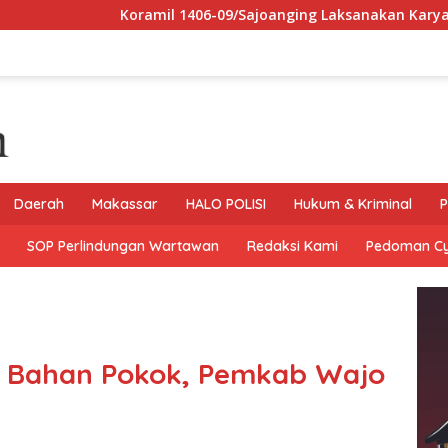
mil 1406-09/Sajoanging Laksanakan Karya Bhakti Pembersihan P
Daerah
Makassar
HALO POLISI
Hukum & Kriminal
P
SOP Perlindungan Wartawan
Redaksi Kami
Pedoman C
ga Bahan Pokok, Pemkab Wajo