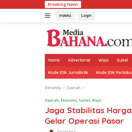
Langsung
Breaking News
Kora
ke
konten
Indeks
Login
Home
Advertorial
Wajo
Sulsel
Kode Etik Jurnalistik
Kode Etik Perilaku
Beranda
Daerah
Daerah
,
Ekonomi
,
Sulsel
,
Wajo
Jaga Stabilitas Har
Gelar Operasi Pasar
Sayyid Agus