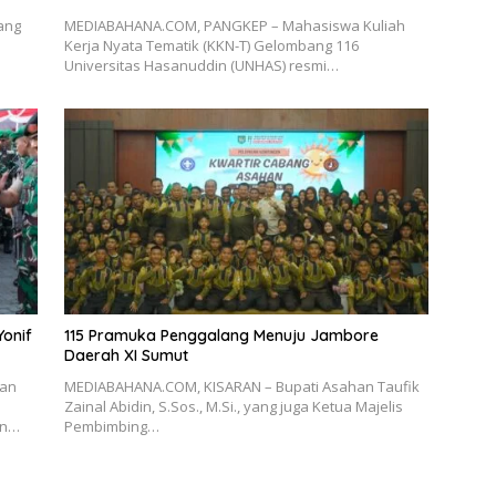
ang
MEDIABAHANA.COM, PANGKEP – Mahasiswa Kuliah
Kerja Nyata Tematik (KKN-T) Gelombang 116
Universitas Hasanuddin (UNHAS) resmi…
onif
115 Pramuka Penggalang Menuju Jambore
Daerah XI Sumut
dan
MEDIABAHANA.COM, KISARAN – Bupati Asahan Taufik
n
Zainal Abidin, S.Sos., M.Si., yang juga Ketua Majelis
an…
Pembimbing…