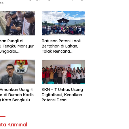
te
an Pungli di
Ratusan Petani Laoli
D Tengku Mansyur
Bertahan di Lahan,
ungbalai,
Tolak Rencana
MAKO RI Minta
Pengosongan Pemkab
egak Hukum Usut
Luwu Timur
as
 Amankan Uang 4
KKN – T Unhas Usung
ar di Rumah Kadis
Digitalisasi, Kenalkan
 Kota Bengkulu
Potensi Desa
Panaikang Lewat 5
Program Inovatif
ita Kriminal