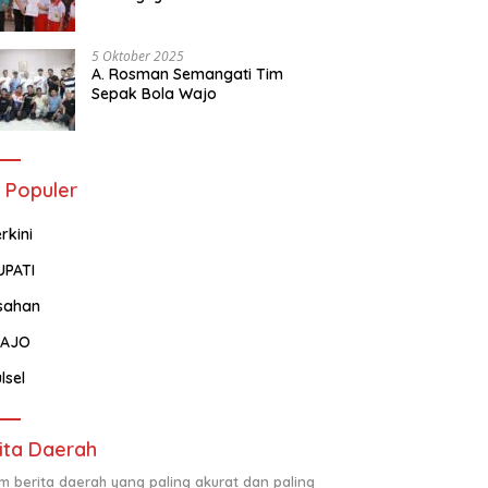
Tentang Administrasi
Kependudukan
5 Oktober 2025
A. Rosman Semangati Tim
Sepak Bola Wajo
 Populer
rkini
UPATI
sahan
AJO
lsel
ita Daerah
m berita daerah yang paling akurat dan paling