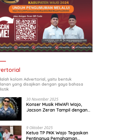
ertorial
adalah kolom Advertorial, yaitu bentuk
klanan yang disajikan dengan gaya bahasa
listik
30 November 2025
Konser Musik HIWAFI Wajo,
Jacson Zeran Tampil dengan
“Tabola Bale”
9 Oktober 2025
Ketua TP PKK Wajo Tegaskan
Pentingnya Pemahaman