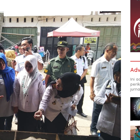
Adv
Ini 
peri
jurna