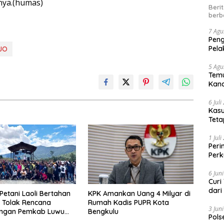
nya.(humas)
Beri
berb
7 Agu
Peng
Pela
JO
5 Agu
Temu
Kand
6 Jul
Kasu
Teta
1 Jul
Peri
Perk
kep
6 Jun
Curi
dari
Petani Laoli Bertahan
KPK Amankan Uang 4 Milyar di
, Tolak Rencana
Rumah Kadis PUPR Kota
3 Jun
ngan Pemkab Luwu
Bengkulu
Pols