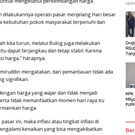
r untuk mengetahui perkembangan harga.
upda
dilakukannya operasi pasar menjelang Hari besar
a kebutuhan pokok masyarakat terpenuhi dan
ah kita turun, melalui Bulog juga melakukan
Duga
RSU
tu dapat terjangkau dan tetap stabil. Karena
Tanj
asi harga,” harapnya.
GEM
Pen
Tunt
miruddin mengatakan, dari pemantauan tidak ada
 signifikan.
engan harga yang wajar dan tidak menjadi
KPK
Mily
erta tidak memanfaatkan momen hari raya itu
PUPR
rmainkan harga.
sar ini, maka inflasi atau tingkat inflasi di
 mengalami kenaikan yang bisa mengakibatkan
Ber