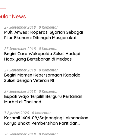
ular News
27 September 2018
0 Komentar
Muh. Arwes : Koperasi Syariah Sebagai
Pilar Ekonomi Ditengah Masyarakat
27 September 2018
0 Komentar
Begini Cara Wakapolda Sulsel Hadapi
Hoax yang Bertebaran di Medsos
27 September 2018
0 Komentar
Begini Momen Kebersamaan Kapolda
Sulsel dengan Veteran RI
27 September 2018
0 Komentar
Bupati Wajo Terpilih Berguru Pertanian
Murbei di Thailand
7 Agustus 2026
0 Komentar
Koramil 1406-09/Sajoanging Laksanakan
Karya Bhakti Pembersihan Parit dan
Saluran Air
26 September 2018
0 Komentar