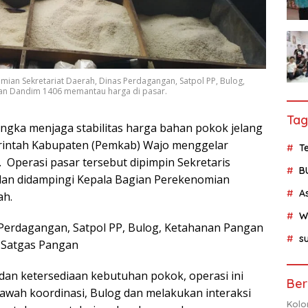
an Sekretariat Daerah, Dinas Perdagangan, Satpol PP, Bulog,
 dan Dandim 1406 memantau harga di pasar.
Tag
ngka menjaga stabilitas harga bahan pokok jelang
erintah Kabupaten (Pemkab) Wajo menggelar
Te
 Operasi pasar tersebut dipimpin Sekretaris
B
dan didampingi Kepala Bagian Perekenomian
A
ah.
W
Perdagangan, Satpol PP, Bulog, Ketahanan Pangan
su
, Satgas Pangan
 dan ketersediaan kebutuhan pokok, operasi ini
Ber
wah koordinasi, Bulog dan melakukan interaksi
Kolo