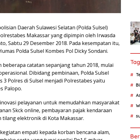
olisian Daerah Sulawesi Selatan (Polda Sulsel)
apolrestabes Makassar yang dipimpin oleh Irwasda
to, Sabtu 29 Desember 2018. Pada kesempatan itu,
 Humas Polda Sulsel Kombes Pol Dicky Sondani.
Tag
 beberapa catatan sepanjang tahun 2018, mulai
perasional. Dibidang pembinaan, Polda Sulsel
Te
3 Polres di Sulsel menjadi Polrestabes yaitu
B
s Palopo.
A
ai inovasi pelayanan untuk memudahkan masyarakat
W
ayanan Skck online, pembayaran pajak kendaraan
su
 tilang elektronik di Kota Makassar.
 kegiatan empati kepada korban bencana alam,
Ber