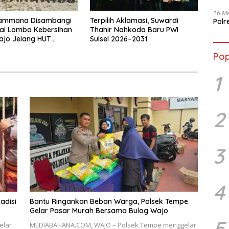
16 Me
Pammana Disambangi
Terpilih Aklamasi, Suwardi
Polr
lai Lomba Kebersihan
Thahir Nahkoda Baru PWI
ajo Jelang HUT
Sulsel 2026–2031
kara ke-80
Pop
1
2
3
4
adisi
Bantu Ringankan Beban Warga, Polsek Tempe
Gelar Pasar Murah Bersama Bulog Wajo
5
elar
MEDIABAHANA.COM, WAJO – Polsek Tempe menggelar