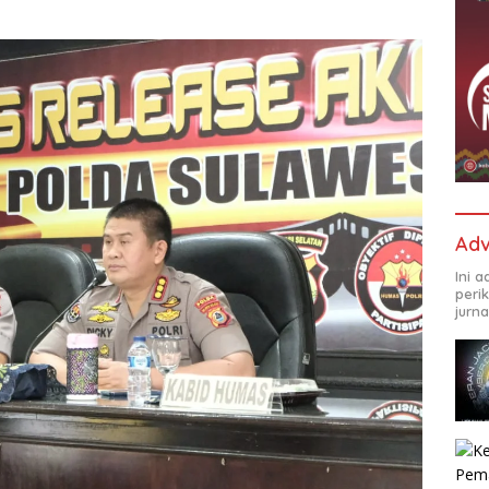
Adv
Ini 
peri
jurna