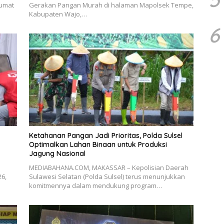
Jumat
Gerakan Pangan Murah di halaman Mapolsek Tempe,
Kabupaten Wajo,…
6
Ketahanan Pangan Jadi Prioritas, Polda Sulsel
Optimalkan Lahan Binaan untuk Produksi
Jagung Nasional
MEDIABAHANA.COM, MAKASSAR – Kepolisian Daerah
6,
Sulawesi Selatan (Polda Sulsel) terus menunjukkan
komitmennya dalam mendukung program…