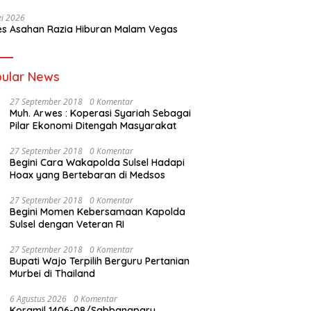
i 2026
es Asahan Razia Hiburan Malam Vegas
ular News
27 September 2018
0 Komentar
Muh. Arwes : Koperasi Syariah Sebagai
Pilar Ekonomi Ditengah Masyarakat
27 September 2018
0 Komentar
Begini Cara Wakapolda Sulsel Hadapi
Hoax yang Bertebaran di Medsos
27 September 2018
0 Komentar
Begini Momen Kebersamaan Kapolda
Sulsel dengan Veteran RI
27 September 2018
0 Komentar
Bupati Wajo Terpilih Berguru Pertanian
Murbei di Thailand
6 Agustus 2026
0 Komentar
Koramil 1406-08/Sabbangparu