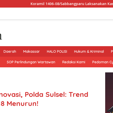
Koramil 1406-08/Sabbangparu Laksanakan Karya Bhakti Pember
Daerah
Makassar
HALO POLISI
Hukum & Kriminal
P
SOP Perlindungan Wartawan
Redaksi Kami
Pedoman C
novasi, Polda Sulsel: Trend
18 Menurun!