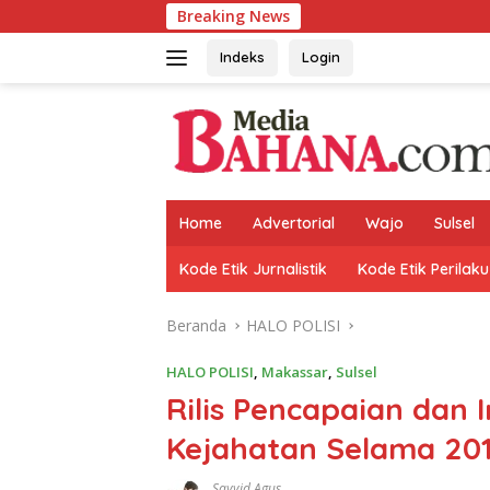
Langsung
Breaking News
ke
konten
Indeks
Login
Home
Advertorial
Wajo
Sulsel
Kode Etik Jurnalistik
Kode Etik Perilaku
Beranda
HALO POLISI
HALO POLISI
,
Makassar
,
Sulsel
Rilis Pencapaian dan I
Kejahatan Selama 20
Sayyid Agus