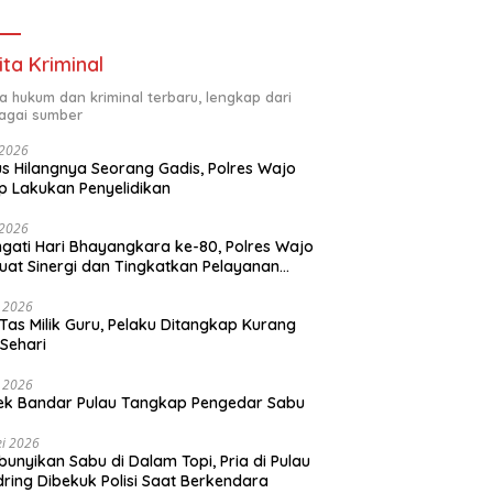
Program Inovatif
ita Kriminal
ta hukum dan kriminal terbaru, lengkap dari
agai sumber
i 2026
s Hilangnya Seorang Gadis, Polres Wajo
p Lakukan Penyelidikan
i 2026
ngati Hari Bhayangkara ke-80, Polres Wajo
uat Sinergi dan Tingkatkan Pelayanan
ada Masyarakat
i 2026
 Tas Milik Guru, Pelaku Ditangkap Kurang
 Sehari
i 2026
ek Bandar Pulau Tangkap Pengedar Sabu
i 2026
unyikan Sabu di Dalam Topi, Pria di Pulau
ring Dibekuk Polisi Saat Berkendara