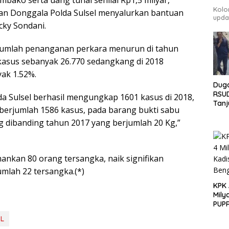
bako serta uang tunai senilai Rp1,5 milyar,
Kolo
dan Donggala Polda Sulsel menyalurkan bantuan
upda
icky Sondani.
 jumlah penanganan perkara menurun di tahun
kasus sebanyak 26.770 sedangkang di 2018
ak 1.52%.
Duga
RSU
a Sulsel berhasil mengungkap 1601 kasus di 2018,
Tanj
berjumlah 1586 kasus, pada barang bukti sabu
GEM
Pen
g dibanding tahun 2017 yang berjumlah 20 Kg,”
Tunt
mankan 80 orang tersangka, naik signifikan
mlah 22 tersangka.(*)
KPK
Mily
PUPR
L