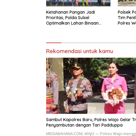
Ketahanan Pangan Jadi
Polsek 
Prioritas, Polda Sulsel
Tim Peni
Optimalkan Lahan Binaan
Polres W
untuk Produksi Jagung
Bhayang
Nasional
Rekomendasi untuk kamu
Sambut Kapolres Baru, Polres Wajo Gelar Tr
Penyambutan dengan Tari Padduppa
MEDIABAHANA.COM, WAJO — Polres Wajo mengg