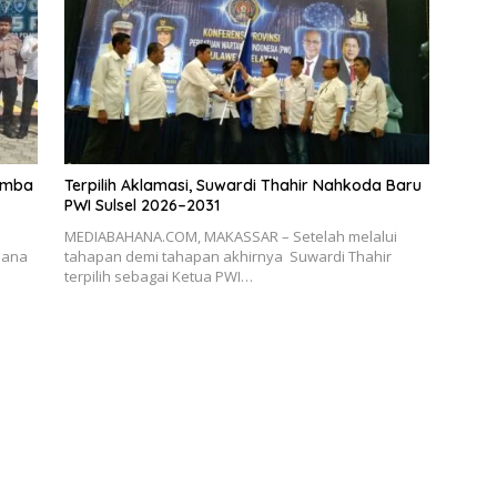
omba
Terpilih Aklamasi, Suwardi Thahir Nahkoda Baru
PWI Sulsel 2026–2031
MEDIABAHANA.COM, MAKASSAR – Setelah melalui
mana
tahapan demi tahapan akhirnya Suwardi Thahir
o
terpilih sebagai Ketua PWI…