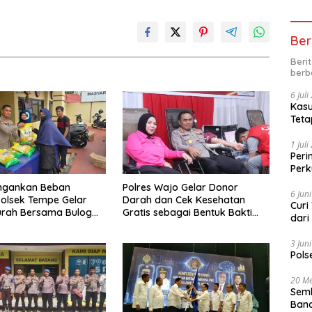
Ber
Beri
berb
6 Jul
Kasu
Teta
1 Jul
Peri
Perk
kep
ingankan Beban
Polres Wajo Gelar Donor
6 Jun
olsek Tempe Gelar
Darah dan Cek Kesehatan
Curi
urah Bersama Bulog
Gratis sebagai Bentuk Bakti
dari
Polri untuk Masyarakat*
3 Jun
Pols
20 Me
Semb
Band