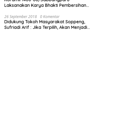
Laksanakan Karya Bhakti Pembersihan
Jalan Tani dan Saluran Irigasi
26 September 2018
0 Komentar
Didukung Tokoh Masyarakat Soppeng,
Sufriadi Arif : Jika Terpilih, Akan Menjadi
Anggota Dewan untuk Semua