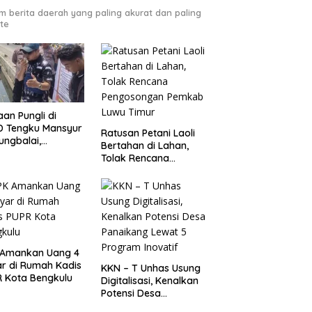
m berita daerah yang paling akurat dan paling
te
an Pungli di
D Tengku Mansyur
Ratusan Petani Laoli
ungbalai,
Bertahan di Lahan,
MAKO RI Minta
Tolak Rencana
egak Hukum Usut
Pengosongan Pemkab
as
Luwu Timur
 Amankan Uang 4
ar di Rumah Kadis
KKN – T Unhas Usung
 Kota Bengkulu
Digitalisasi, Kenalkan
Potensi Desa
Panaikang Lewat 5