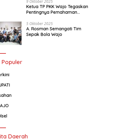
9 Oktober 2025
Ketua TP PKK Wajo Tegaskan
Pentingnya Pemahaman
Tentang Administrasi
Kependudukan
5 Oktober 2025
A. Rosman Semangati Tim
Sepak Bola Wajo
 Populer
rkini
UPATI
sahan
AJO
lsel
ita Daerah