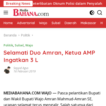
Langsung
i Dugaan Keterlibatan Oknum Polisi dalam Penyalahgunaan BBM 
Breaking News
ke
konten
Home
Advertorial
Wajo
Sulsel
Daerah
Makassar
HAL
Beranda
Politik
Politik
,
Sulsel
,
Wajo
Selamati Duo Amran, Ketua AMP
Ingatkan 3 L
Sayyid Agus
16 Februari 2019
MEDIABAHANA.COM WAJO —
Pasca pelantikan Bupati
dan Wakil Bupati Wajo Amran Mahmud-Amran SE,
ucapan selamat terus mengalir. Salah satunya dari