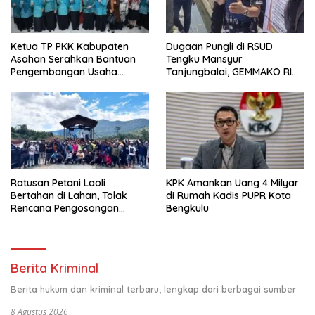
Ketua TP PKK Kabupaten
Dugaan Pungli di RSUD
Asahan Serahkan Bantuan
Tengku Mansyur
Pengembangan Usaha
Tanjungbalai, GEMMAKO RI
Kepada Kelompok
Minta Penegak Hukum Usut
Pemberdayaan dan
Tuntas
Kesejahteraan Keluarga di
Kelurahan Sentang
Ratusan Petani Laoli
KPK Amankan Uang 4 Milyar
Bertahan di Lahan, Tolak
di Rumah Kadis PUPR Kota
Rencana Pengosongan
Bengkulu
Pemkab Luwu Timur
Berita Kriminal
Berita hukum dan kriminal terbaru, lengkap dari berbagai sumber
8 Agustus 2026