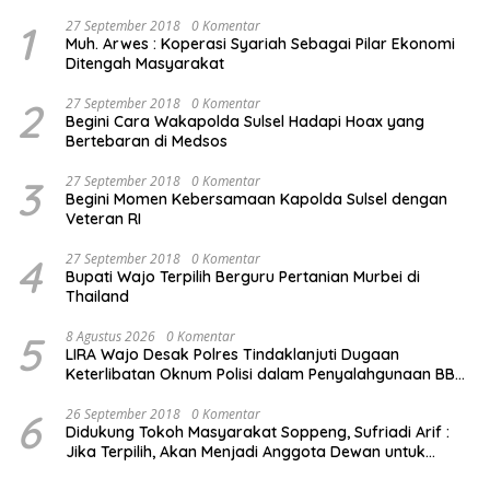
1
27 September 2018
0 Komentar
Muh. Arwes : Koperasi Syariah Sebagai Pilar Ekonomi
Ditengah Masyarakat
2
27 September 2018
0 Komentar
Begini Cara Wakapolda Sulsel Hadapi Hoax yang
Bertebaran di Medsos
3
27 September 2018
0 Komentar
Begini Momen Kebersamaan Kapolda Sulsel dengan
Veteran RI
4
27 September 2018
0 Komentar
Bupati Wajo Terpilih Berguru Pertanian Murbei di
Thailand
5
8 Agustus 2026
0 Komentar
LIRA Wajo Desak Polres Tindaklanjuti Dugaan
Keterlibatan Oknum Polisi dalam Penyalahgunaan BBM
Subsidi
6
26 September 2018
0 Komentar
Didukung Tokoh Masyarakat Soppeng, Sufriadi Arif :
Jika Terpilih, Akan Menjadi Anggota Dewan untuk
Semua