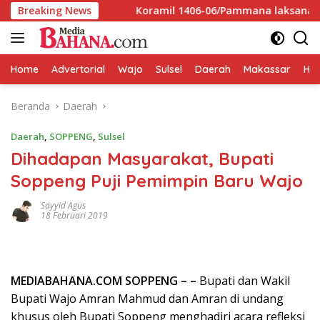
Langsung
ndra Wajo
Breaking News
Koramil 1406-06/Pammana laksanakan Karya
ke
konten
Home
Advertorial
Wajo
Sulsel
Daerah
Makassar
HAL
Beranda
Daerah
Daerah
,
SOPPENG
,
Sulsel
Dihadapan Masyarakat, Bupati
Soppeng Puji Pemimpin Baru Wajo
Sayyid Agus
18 Februari 2019
MEDIABAHANA.COM SOPPENG – –
Bupati dan Wakil
Bupati Wajo Amran Mahmud dan Amran di undang
khusus oleh Bupati Soppeng menghadiri acara refleksi