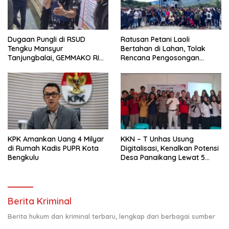
Dugaan Pungli di RSUD
Ratusan Petani Laoli
Tengku Mansyur
Bertahan di Lahan, Tolak
Tanjungbalai, GEMMAKO RI
Rencana Pengosongan
Minta Penegak Hukum Usut
Pemkab Luwu Timur
Tuntas
KPK Amankan Uang 4 Milyar
KKN – T Unhas Usung
di Rumah Kadis PUPR Kota
Digitalisasi, Kenalkan Potensi
Bengkulu
Desa Panaikang Lewat 5
Program Inovatif
Berita Kriminal
Berita hukum dan kriminal terbaru, lengkap dari berbagai sumber