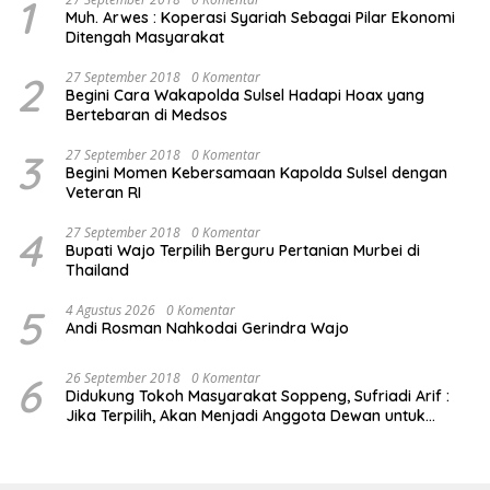
1
Muh. Arwes : Koperasi Syariah Sebagai Pilar Ekonomi
Ditengah Masyarakat
2
27 September 2018
0 Komentar
Begini Cara Wakapolda Sulsel Hadapi Hoax yang
Bertebaran di Medsos
3
27 September 2018
0 Komentar
Begini Momen Kebersamaan Kapolda Sulsel dengan
Veteran RI
4
27 September 2018
0 Komentar
Bupati Wajo Terpilih Berguru Pertanian Murbei di
Thailand
5
4 Agustus 2026
0 Komentar
Andi Rosman Nahkodai Gerindra Wajo
6
26 September 2018
0 Komentar
Didukung Tokoh Masyarakat Soppeng, Sufriadi Arif :
Jika Terpilih, Akan Menjadi Anggota Dewan untuk
Semua