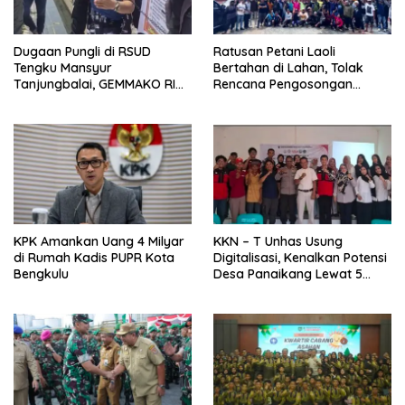
Dugaan Pungli di RSUD
Ratusan Petani Laoli
Tengku Mansyur
Bertahan di Lahan, Tolak
Tanjungbalai, GEMMAKO RI
Rencana Pengosongan
Minta Penegak Hukum Usut
Pemkab Luwu Timur
Tuntas
KPK Amankan Uang 4 Milyar
KKN – T Unhas Usung
di Rumah Kadis PUPR Kota
Digitalisasi, Kenalkan Potensi
Bengkulu
Desa Panaikang Lewat 5
Program Inovatif