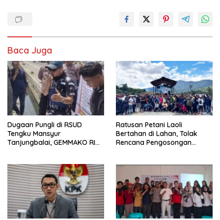
Baca Juga
Dugaan Pungli di RSUD
Ratusan Petani Laoli
Tengku Mansyur
Bertahan di Lahan, Tolak
Tanjungbalai, GEMMAKO RI
Rencana Pengosongan
Minta Penegak Hukum Usut
Pemkab Luwu Timur
Tuntas