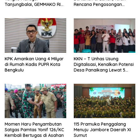
Tanjungbalai, GEMMAKO RI
Rencana Pengosongan
Minta Penegak Hukum Usut
Pemkab Luwu Timur
Tuntas
KPK Amankan Uang 4 Milyar
KKN – T Unhas Usung
di Rumah Kadis PUPR Kota
Digitalisasi, Kenalkan Potensi
Bengkulu
Desa Panaikang Lewat 5
Program Inovatif
Momen Haru Penyambutan
115 Pramuka Penggalang
Satgas Pamtas Yonif 126/KC
Menuju Jambore Daerah XI
Kembali Bertugas di Asahan
Sumut