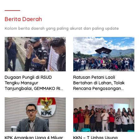
Berita Daerah
Kolom berita daerah yang paling akurat dan paling update
Dugaan Pungli di RSUD
Ratusan Petani Laoli
Tengku Mansyur
Bertahan di Lahan, Tolak
Tanjungbalai, GEMMAKO RI
Rencana Pengosongan
Minta Penegak Hukum Usut
Pemkab Luwu Timur
Tuntas
KPK Amankan Uang 4 Milyar
KKN – T Unhas Usung