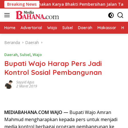
Langsung
ru Laksanakan Karya Bhakti Pembersihan Jalan Tani dan Salura
Breaking News
ke
konten
Home
Advertorial
Wajo
Sulsel
Daerah
Makassar
HAL
Beranda
Daerah
Daerah
,
Sulsel
,
Wajo
Bupati Wajo Harap Pers Jadi
Kontrol Sosial Pembangunan
Sayyid Agus
2 Maret 2019
MEDIABAHANA.COM WAJO —
Bupati Wajo Amran
Mahmud mengharapkan kepada pers untuk menjadi
media kontrol berbagai program pembangunan ke