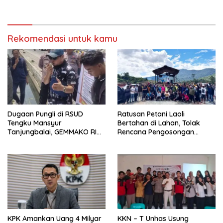
Rekomendasi untuk kamu
Dugaan Pungli di RSUD
Ratusan Petani Laoli
Tengku Mansyur
Bertahan di Lahan, Tolak
Tanjungbalai, GEMMAKO RI
Rencana Pengosongan
Minta Penegak Hukum Usut
Pemkab Luwu Timur
Tuntas
KPK Amankan Uang 4 Milyar
KKN – T Unhas Usung