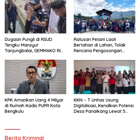
Dugaan Pungli di RSUD
Ratusan Petani Laoli
Tengku Mansyur
Bertahan di Lahan, Tolak
Tanjungbalai, GEMMAKO RI
Rencana Pengosongan
Minta Penegak Hukum Usut
Pemkab Luwu Timur
Tuntas
KPK Amankan Uang 4 Milyar
KKN – T Unhas Usung
di Rumah Kadis PUPR Kota
Digitalisasi, Kenalkan Potensi
Bengkulu
Desa Panaikang Lewat 5
Program Inovatif
Berita Kriminal