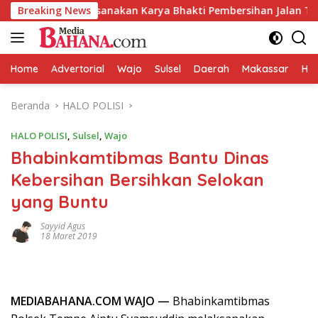
Langsung
gparu Laksanakan Karya Bhakti Pembersihan Jalan Tani dan Sal
Breaking News
ke
konten
Home
Advertorial
Wajo
Sulsel
Daerah
Makassar
HAL
Beranda
HALO POLISI
HALO POLISI
,
Sulsel
,
Wajo
Bhabinkamtibmas Bantu Dinas
Kebersihan Bersihkan Selokan
yang Buntu
Sayyid Agus
18 Maret 2019
MEDIABAHANA.COM WAJO —
Bhabinkamtibmas