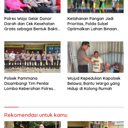
Polres Wajo Gelar Donor
Ketahanan Pangan Jadi
Darah dan Cek Kesehatan
Prioritas, Polda Sulsel
Gratis sebagai Bentuk Bakti
Optimalkan Lahan Binaan
Polri untuk Masyarakat*
untuk Produksi Jagung
Nasional
Polsek Pammana
Wujud Kepedulian Kapolsek
Disambangi Tim Penilai
Belawa, Bantu Warga yang
Lomba Kebersihan Polres
Hidup di Kolong Rumah
Wajo Jelang HUT
Bhayangkara ke-80
Rekomendasi untuk kamu