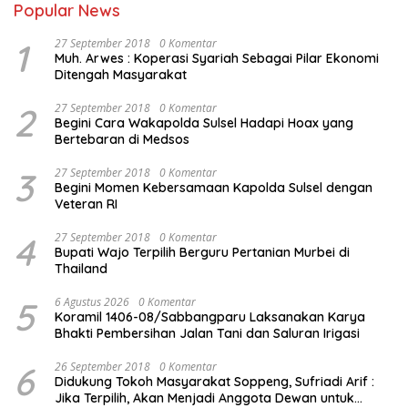
Popular News
1
27 September 2018
0 Komentar
Muh. Arwes : Koperasi Syariah Sebagai Pilar Ekonomi
Ditengah Masyarakat
2
27 September 2018
0 Komentar
Begini Cara Wakapolda Sulsel Hadapi Hoax yang
Bertebaran di Medsos
3
27 September 2018
0 Komentar
Begini Momen Kebersamaan Kapolda Sulsel dengan
Veteran RI
4
27 September 2018
0 Komentar
Bupati Wajo Terpilih Berguru Pertanian Murbei di
Thailand
5
6 Agustus 2026
0 Komentar
Koramil 1406-08/Sabbangparu Laksanakan Karya
Bhakti Pembersihan Jalan Tani dan Saluran Irigasi
6
26 September 2018
0 Komentar
Didukung Tokoh Masyarakat Soppeng, Sufriadi Arif :
Jika Terpilih, Akan Menjadi Anggota Dewan untuk