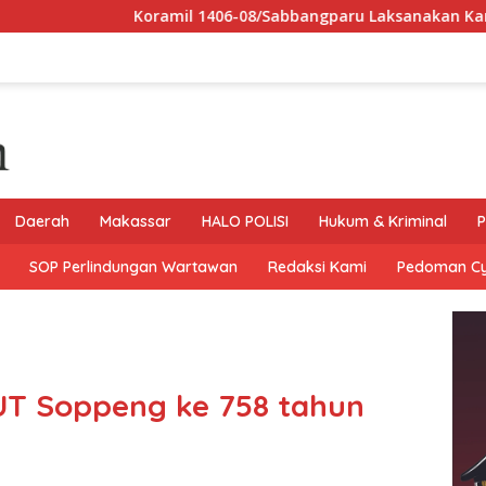
Koramil 1406-08/Sabbangparu Laksanakan Karya Bhakti Pembers
Daerah
Makassar
HALO POLISI
Hukum & Kriminal
P
SOP Perlindungan Wartawan
Redaksi Kami
Pedoman C
UT Soppeng ke 758 tahun