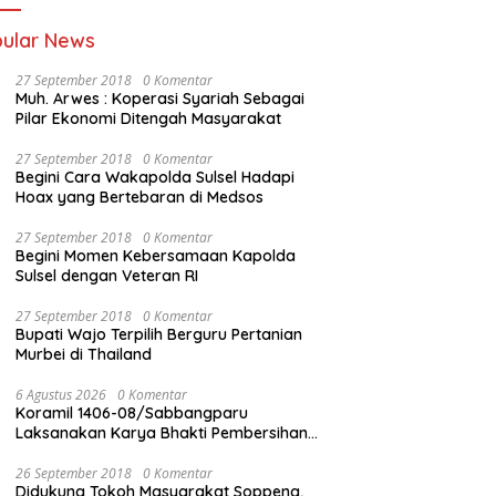
ular News
27 September 2018
0 Komentar
Muh. Arwes : Koperasi Syariah Sebagai
Pilar Ekonomi Ditengah Masyarakat
27 September 2018
0 Komentar
Begini Cara Wakapolda Sulsel Hadapi
Hoax yang Bertebaran di Medsos
27 September 2018
0 Komentar
Begini Momen Kebersamaan Kapolda
Sulsel dengan Veteran RI
27 September 2018
0 Komentar
Bupati Wajo Terpilih Berguru Pertanian
Murbei di Thailand
6 Agustus 2026
0 Komentar
Koramil 1406-08/Sabbangparu
Laksanakan Karya Bhakti Pembersihan
Jalan Tani dan Saluran Irigasi
26 September 2018
0 Komentar
Didukung Tokoh Masyarakat Soppeng,