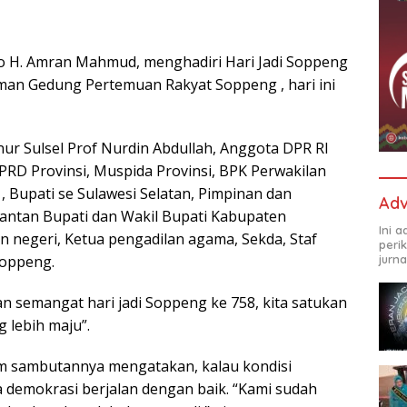
o H. Amran Mahmud, menghadiri Hari Jadi Soppeng
laman Gedung Pertemuan Rakyat Soppeng , hari ini
ur Sulsel Prof Nurdin Abdullah, Anggota DPR RI
 DPRD Provinsi, Muspida Provinsi, BPK Perwakilan
 , Bupati se Sulawesi Selatan, Pimpinan dan
Adv
ntan Bupati dan Wakil Bupati Kabupaten
Ini 
 negeri, Ketua pengadilan agama, Sekda, Staf
peri
jurna
Soppeng.
 semangat hari jadi Soppeng ke 758, kita satukan
lebih maju”.
am sambutannya mengatakan, kalau kondisi
demokrasi berjalan dengan baik. “Kami sudah