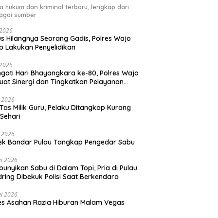
ta hukum dan kriminal terbaru, lengkap dari
agai sumber
i 2026
s Hilangnya Seorang Gadis, Polres Wajo
p Lakukan Penyelidikan
i 2026
ngati Hari Bhayangkara ke-80, Polres Wajo
uat Sinergi dan Tingkatkan Pelayanan
ada Masyarakat
i 2026
 Tas Milik Guru, Pelaku Ditangkap Kurang
 Sehari
i 2026
ek Bandar Pulau Tangkap Pengedar Sabu
i 2026
unyikan Sabu di Dalam Topi, Pria di Pulau
ring Dibekuk Polisi Saat Berkendara
i 2026
es Asahan Razia Hiburan Malam Vegas