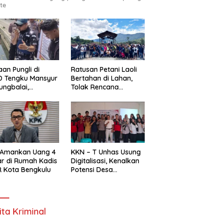
te
an Pungli di
Ratusan Petani Laoli
D Tengku Mansyur
Bertahan di Lahan,
ungbalai,
Tolak Rencana
MAKO RI Minta
Pengosongan Pemkab
egak Hukum Usut
Luwu Timur
as
 Amankan Uang 4
KKN – T Unhas Usung
ar di Rumah Kadis
Digitalisasi, Kenalkan
 Kota Bengkulu
Potensi Desa
Panaikang Lewat 5
Program Inovatif
ita Kriminal