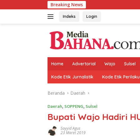
Langsung
Breaking News
ke
konten
Indeks
Login
Home
Advertorial
Wajo
Sulsel
Kode Etik Jurnalistik
Kode Etik Perilaku
Beranda
Daerah
Daerah
,
SOPPENG
,
Sulsel
Bupati Wajo Hadiri H
Sayyid Agus
23 Maret 2019