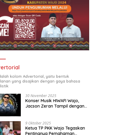
ertorial
adalah kolom Advertorial, yaitu bentuk
klanan yang disajikan dengan gaya bahasa
listik
30 November 2025
Konser Musik HIWAFI Wajo,
Jacson Zeran Tampil dengan
“Tabola Bale”
9 Oktober 2025
Ketua TP PKK Wajo Tegaskan
Pentingnya Pemahaman