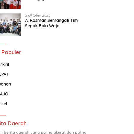
Tentang Administrasi
Kependudukan
5 Oktober 2025
A. Rosman Semangati Tim
Sepak Bola Wajo
 Populer
rkini
UPATI
sahan
AJO
lsel
ita Daerah
m berita daerah yang paling akurat dan paling