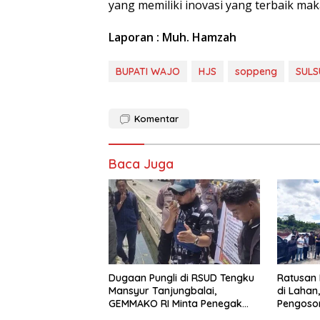
yang memiliki inovasi yang terbaik mak
Laporan : Muh. Hamzah
BUPATI WAJO
HJS
soppeng
SULS
Komentar
Baca Juga
Dugaan Pungli di RSUD Tengku
Ratusan 
Mansyur Tanjungbalai,
di Lahan
GEMMAKO RI Minta Penegak
Pengoso
Hukum Usut Tuntas
Timur