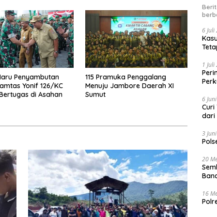
Beri
berb
6 Jul
Kasu
Teta
1 Jul
Peri
aru Penyambutan
115 Pramuka Penggalang
Perk
amtas Yonif 126/KC
Menuju Jambore Daerah XI
kep
Bertugas di Asahan
Sumut
6 Jun
Curi
dari
3 Jun
Pols
20 Me
Semb
Band
16 Me
Polr