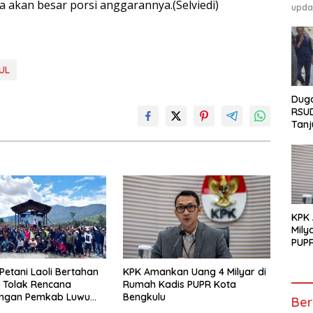
a akan besar porsi anggarannya.(Selviedi)
upda
UL
Duga
RSU
Tanj
GEM
Pen
Tunt
KPK
Mily
PUPR
Petani Laoli Bertahan
KPK Amankan Uang 4 Milyar di
, Tolak Rencana
Rumah Kadis PUPR Kota
ngan Pemkab Luwu
Bengkulu
Ber