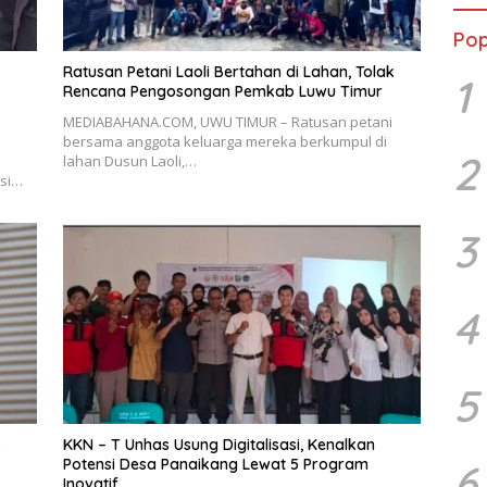
Pop
Ratusan Petani Laoli Bertahan di Lahan, Tolak
1
Rencana Pengosongan Pemkab Luwu Timur
MEDIABAHANA.COM, UWU TIMUR – Ratusan petani
bersama anggota keluarga mereka berkumpul di
2
lahan Dusun Laoli,…
psi…
3
4
5
s
KKN – T Unhas Usung Digitalisasi, Kenalkan
Potensi Desa Panaikang Lewat 5 Program
6
Inovatif