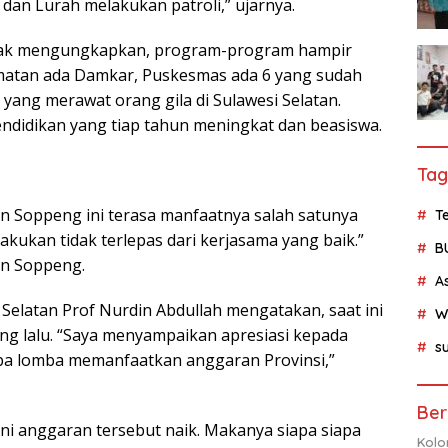
an Lurah melakukan patroli,” ujarnya.
azak mengungkapkan, program-program hampir
atan ada Damkar, Puskesmas ada 6 yang sudah
yang merawat orang gila di Sulawesi Selatan.
ndidikan yang tiap tahun meningkat dan beasiswa.
Tag
n Soppeng ini terasa manfaatnya salah satunya
Te
akukan tidak terlepas dari kerjasama yang baik.”
B
en Soppeng.
A
Selatan Prof Nurdin Abdullah mengatakan, saat ini
W
g lalu. “Saya menyampaikan apresiasi kepada
su
ba lomba memanfaatkan anggaran Provinsi,”
Ber
ini anggaran tersebut naik. Makanya siapa siapa
Kolo