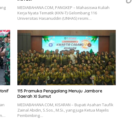
ang
MEDIABAHANA.COM, PANGKEP – Mahasiswa Kuliah
Kerja Nyata Tematik (KKN-T) Gelombang 116
Universitas Hasanuddin (UNHAS) resmi…
onif
115 Pramuka Penggalang Menuju Jambore
Daerah XI Sumut
dan
MEDIABAHANA.COM, KISARAN – Bupati Asahan Taufik
n
Zainal Abidin, S.Sos., M.Si., yang juga Ketua Majelis
an…
Pembimbing…