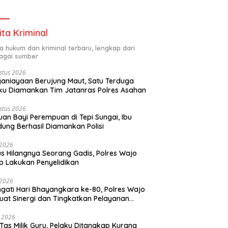
Program Inovatif
ita Kriminal
ta hukum dan kriminal terbaru, lengkap dari
agai sumber
stus 2026
aniayaan Berujung Maut, Satu Terduga
ku Diamankan Tim Jatanras Polres Asahan
stus 2026
an Bayi Perempuan di Tepi Sungai, Ibu
ung Berhasil Diamankan Polisi
i 2026
s Hilangnya Seorang Gadis, Polres Wajo
p Lakukan Penyelidikan
i 2026
ngati Hari Bhayangkara ke-80, Polres Wajo
uat Sinergi dan Tingkatkan Pelayanan
ada Masyarakat
i 2026
 Tas Milik Guru, Pelaku Ditangkap Kurang