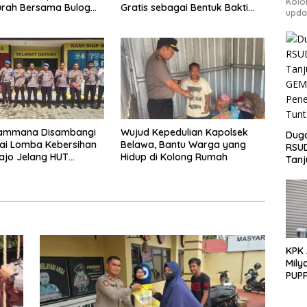
Kolo
urah Bersama Bulog
Gratis sebagai Bentuk Bakti
upda
Polri untuk Masyarakat*
Wujud Kepedulian Kapolsek
Pammana Disambangi
Duga
Belawa, Bantu Warga yang
lai Lomba Kebersihan
RSU
Hidup di Kolong Rumah
ajo Jelang HUT
Tanj
kara ke-80
GEM
Pen
Tunt
KPK
Mily
PUPR