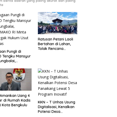
m berita daerah yang paling akurat dan paling
te
Ratusan Petani Laoli
Bertahan di Lahan,
Tolak Rencana
an Pungli di
Pengosongan Pemkab
D Tengku Mansyur
Luwu Timur
ungbalai,
MAKO RI Minta
egak Hukum Usut
as
 Amankan Uang 4
ar di Rumah Kadis
KKN – T Unhas Usung
 Kota Bengkulu
Digitalisasi, Kenalkan
Potensi Desa
Panaikang Lewat 5