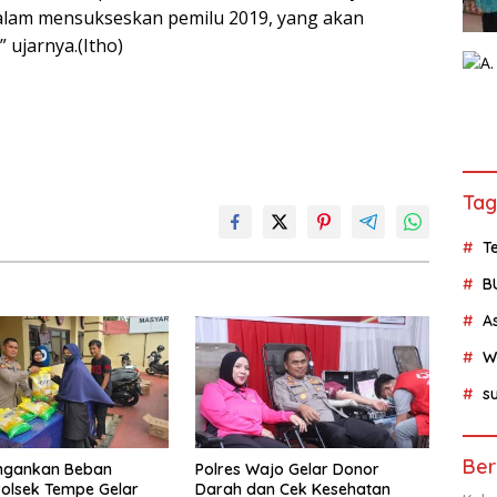
alam mensukseskan pemilu 2019, yang akan
 ujarnya.(Itho)
Tag
Te
B
A
W
su
Ber
ingankan Beban
Polres Wajo Gelar Donor
olsek Tempe Gelar
Darah dan Cek Kesehatan