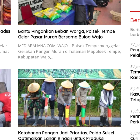
Ber
Beri
adisi
Bantu Ringankan Beban Warga, Polsek Tempe
berb
Gelar Pasar Murah Bersama Bulog Wajo
7 Agu
elar
MEDIABAHANA.COM, WAJO – Polsek Tempe menggelar
Peng
Jumat
Gerakan Pangan Murah di halaman Mapolsek Tempe,
Pela
Kabupaten Wajo,…
5 Agu
Temu
Kand
6 Jul
Kasu
Teta
1 Jul
Peri
Perk
kep
Ketahanan Pangan Jadi Prioritas, Polda Sulsel
6 Jun
Curi
Optimalkan Lahan Binaan untuk Produksi