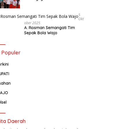
Tentang Administrasi
Kependudukan
5
Okt
Ober 2025
A. Rosman Semangati Tim
Sepak Bola Wajo
 Populer
rkini
UPATI
sahan
AJO
lsel
ita Daerah