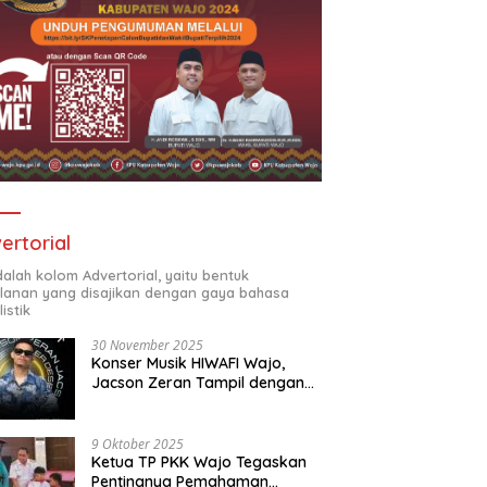
ertorial
adalah kolom Advertorial, yaitu bentuk
klanan yang disajikan dengan gaya bahasa
listik
30 November 2025
Konser Musik HIWAFI Wajo,
Jacson Zeran Tampil dengan
“Tabola Bale”
9 Oktober 2025
Ketua TP PKK Wajo Tegaskan
Pentingnya Pemahaman