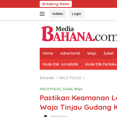
Langsung
Breaking News
Ko
ke
konten
Indeks
Login
Home
Advertorial
Wajo
Sulsel
Kode Etik Jurnalistik
Kode Etik Perilaku
Beranda
HALO POLISI
HALO POLISI
,
Sulsel
,
Wajo
Pastikan Keamanan Lo
Wajo Tinjau Gudang 
Sayyid Agus