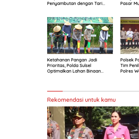
Penyambutan dengan Tari
Pasar M
Padduppa
Wajo
Ketahanan Pangan Jadi
Polsek 
Prioritas, Polda Sulsel
Tim Peni
Optimalkan Lahan Binaan
Polres W
untuk Produksi Jagung
Bhayang
Nasional
Rekomendasi untuk kamu