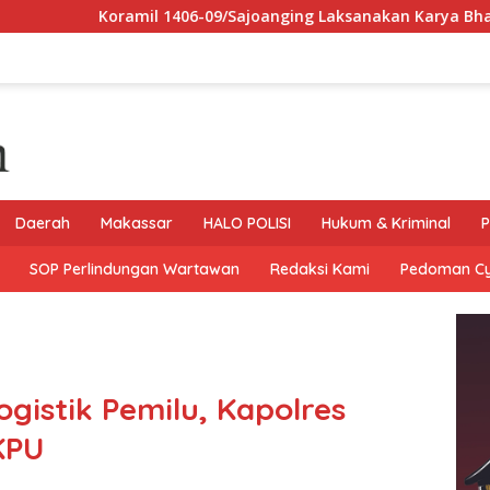
ramil 1406-09/Sajoanging Laksanakan Karya Bhakti Pembersihan 
Daerah
Makassar
HALO POLISI
Hukum & Kriminal
P
SOP Perlindungan Wartawan
Redaksi Kami
Pedoman C
gistik Pemilu, Kapolres
KPU