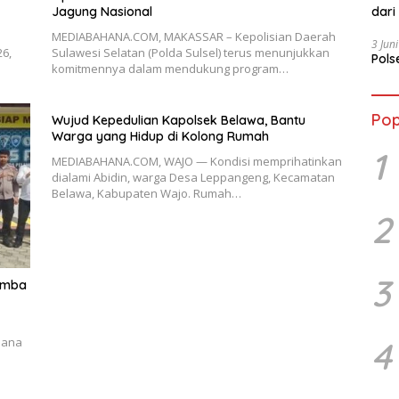
dari
Jagung Nasional
MEDIABAHANA.COM, MAKASSAR – Kepolisian Daerah
3 Jun
6,
Sulawesi Selatan (Polda Sulsel) terus menunjukkan
Pols
komitmennya dalam mendukung program…
Pop
Wujud Kepedulian Kapolsek Belawa, Bantu
Warga yang Hidup di Kolong Rumah
1
MEDIABAHANA.COM, WAJO — Kondisi memprihatinkan
dialami Abidin, warga Desa Leppangeng, Kecamatan
Belawa, Kabupaten Wajo. Rumah…
2
3
omba
4
mana
o