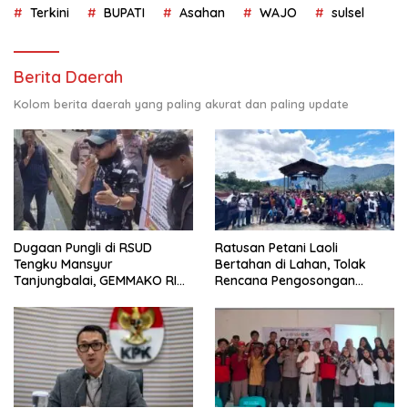
Terkini
BUPATI
Asahan
WAJO
sulsel
Berita Daerah
Kolom berita daerah yang paling akurat dan paling update
Dugaan Pungli di RSUD
Ratusan Petani Laoli
Tengku Mansyur
Bertahan di Lahan, Tolak
Tanjungbalai, GEMMAKO RI
Rencana Pengosongan
Minta Penegak Hukum Usut
Pemkab Luwu Timur
Tuntas