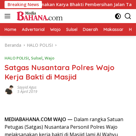
Langsung
ru Laksanakan Karya Bhakti Pembersihan Jalan Tani dan Salura
Breaking News
ke
konten
Home
Advertorial
Wajo
Sulsel
Daerah
Makassar
HAL
Beranda
HALO POLISI
HALO POLISI
,
Sulsel
,
Wajo
Satgas Nusantara Polres Wajo
Kerja Bakti di Masjid
Sayyid Agus
5 April 2019
MEDIABAHANA.COM WAJO —
Dalam rangka Satuan
Petugas (Satgas) Nusantara Personil Polres Wajo
melaksanakan kerja bakti di Masjid Jami Al Wahyu