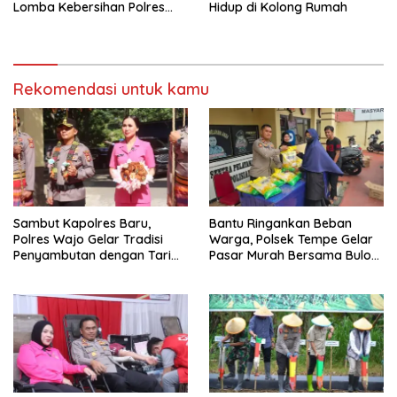
Lomba Kebersihan Polres
Hidup di Kolong Rumah
Wajo Jelang HUT
Bhayangkara ke-80
Rekomendasi untuk kamu
Sambut Kapolres Baru,
Bantu Ringankan Beban
Polres Wajo Gelar Tradisi
Warga, Polsek Tempe Gelar
Penyambutan dengan Tari
Pasar Murah Bersama Bulog
Padduppa
Wajo