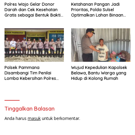
Polres Wajo Gelar Donor
Ketahanan Pangan Jadi
Darah dan Cek Kesehatan
Prioritas, Polda Sulsel
Gratis sebagai Bentuk Bakti
Optimalkan Lahan Binaan
Polri untuk Masyarakat*
untuk Produksi Jagung
Nasional
Polsek Pammana
Wujud Kepedulian Kapolsek
Disambangi Tim Penilai
Belawa, Bantu Warga yang
Lomba Kebersihan Polres
Hidup di Kolong Rumah
Wajo Jelang HUT
Bhayangkara ke-80
Tinggalkan Balasan
Anda harus
masuk
untuk berkomentar.