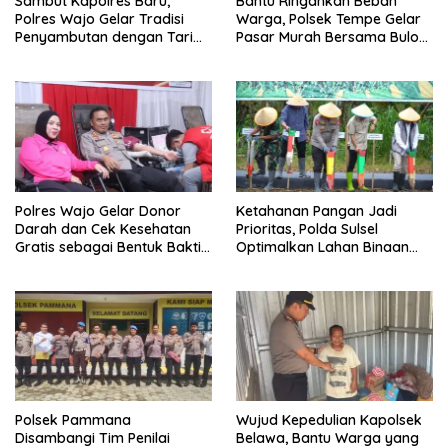
Sambut Kapolres Baru,
Bantu Ringankan Beban
Polres Wajo Gelar Tradisi
Warga, Polsek Tempe Gelar
Penyambutan dengan Tari
Pasar Murah Bersama Bulog
Padduppa
Wajo
Polres Wajo Gelar Donor
Ketahanan Pangan Jadi
Darah dan Cek Kesehatan
Prioritas, Polda Sulsel
Gratis sebagai Bentuk Bakti
Optimalkan Lahan Binaan
Polri untuk Masyarakat*
untuk Produksi Jagung
Nasional
Polsek Pammana
Wujud Kepedulian Kapolsek
Disambangi Tim Penilai
Belawa, Bantu Warga yang