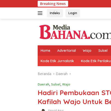
Langsung
Breaking News
ke
konten
Indeks
Login
Home
Advertorial
Wajo
Sulsel
Kode Etik Jurnalistik
Kode Etik Perilaku
Beranda
Daerah
Daerah
,
Sulsel
,
Wajo
Hadiri Pembukaan STQ
Kafilah Wajo Untuk B
Sayyid Agus