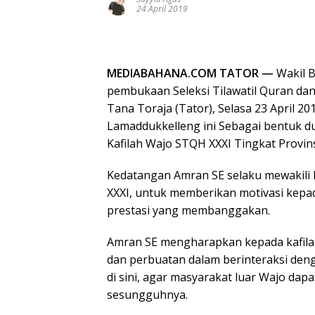
24 April 2019
MEDIABAHANA.COM TATOR —
Wakil B
pembukaan Seleksi Tilawatil Quran dan
Tana Toraja (Tator), Selasa 23 April 2
Lamaddukkelleng ini Sebagai bentuk d
Kafilah Wajo STQH XXXI Tingkat Provin
Kedatangan Amran SE selaku mewakil
XXXI, untuk memberikan motivasi kepad
prestasi yang membanggakan.
Amran SE mengharapkan kepada kafilah
dan perbuatan dalam berinteraksi den
di sini, agar masyarakat luar Wajo da
sesungguhnya.