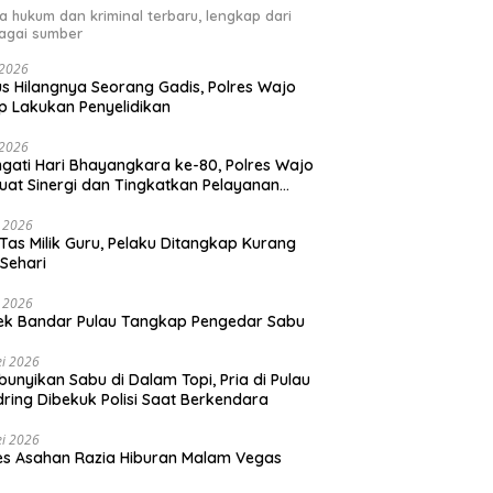
ta hukum dan kriminal terbaru, lengkap dari
agai sumber
i 2026
s Hilangnya Seorang Gadis, Polres Wajo
p Lakukan Penyelidikan
i 2026
ngati Hari Bhayangkara ke-80, Polres Wajo
uat Sinergi dan Tingkatkan Pelayanan
ada Masyarakat
i 2026
 Tas Milik Guru, Pelaku Ditangkap Kurang
 Sehari
i 2026
ek Bandar Pulau Tangkap Pengedar Sabu
i 2026
unyikan Sabu di Dalam Topi, Pria di Pulau
ring Dibekuk Polisi Saat Berkendara
i 2026
es Asahan Razia Hiburan Malam Vegas