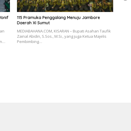
onif
115 Pramuka Penggalang Menuju Jambore
Daerah XI Sumut
dan
MEDIABAHANA.COM, KISARAN – Bupati Asahan Taufik
n
Zainal Abidin, S.Sos., M.Si., yang juga Ketua Majelis
an…
Pembimbing…