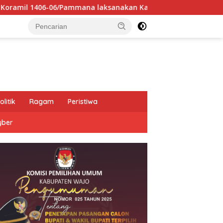
/Pammana laksanakan Karya Bhakti bersama siswa SD 224 Pamm
olitik
Ragam
Peristiwa
yber