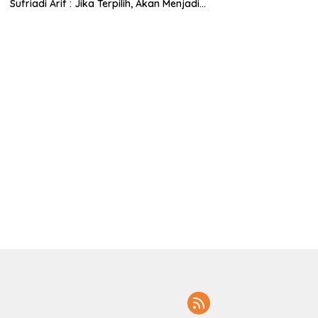
Sufriadi Arif : Jika Terpilih, Akan Menjadi
Anggota Dewan untuk Semua