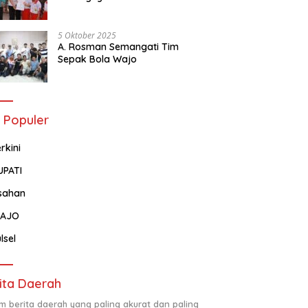
Tentang Administrasi
Kependudukan
5 Oktober 2025
A. Rosman Semangati Tim
Sepak Bola Wajo
 Populer
rkini
UPATI
sahan
AJO
lsel
ita Daerah
m berita daerah yang paling akurat dan paling