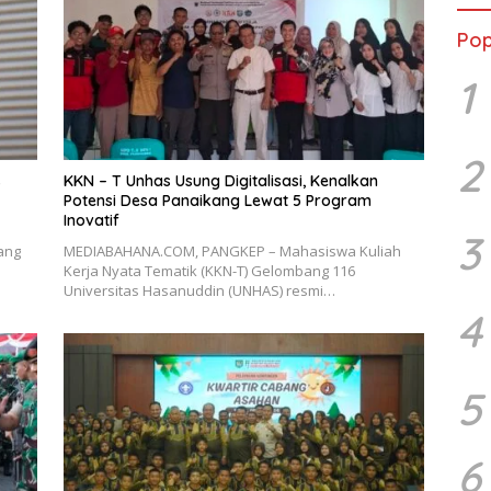
Pop
1
2
s
KKN – T Unhas Usung Digitalisasi, Kenalkan
Potensi Desa Panaikang Lewat 5 Program
Inovatif
3
ang
MEDIABAHANA.COM, PANGKEP – Mahasiswa Kuliah
Kerja Nyata Tematik (KKN-T) Gelombang 116
Universitas Hasanuddin (UNHAS) resmi…
4
5
6