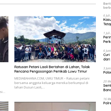
Beri
berb
6 Jul
Kasu
Teta
1 Jul
Peri
Perk
kep
6 Jun
Curi
dari
Ratusan Petani Laoli Bertahan di Lahan, Tolak
3 Jun
Rencana Pengosongan Pemkab Luwu Timur
Pols
MEDIABAHANA.COM, UWU TIMUR – Ratusan petani
20 Me
bersama anggota keluarga mereka berkumpul di
Semb
lahan Dusun Laoli,…
Band
psi…
16 Me
Polr