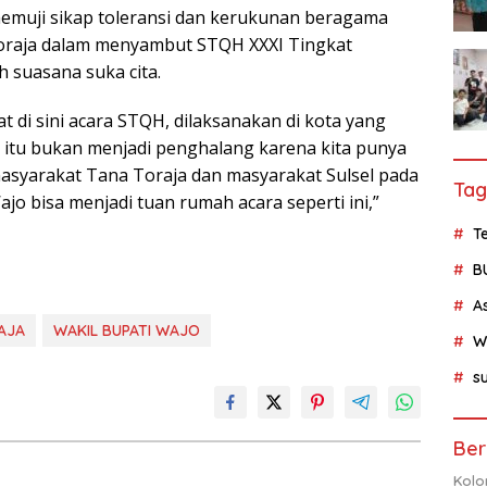
memuji sikap toleransi dan kerukunan beragama
oraja dalam menyambut STQH XXXI Tingkat
 suasana suka cita.
at di sini acara STQH, dilaksanakan di kota yang
 itu bukan menjadi penghalang karena kita punya
masyarakat Tana Toraja dan masyarakat Sulsel pada
Tag
 bisa menjadi tuan rumah acara seperti ini,”
Te
B
A
AJA
WAKIL BUPATI WAJO
W
su
Ber
Kolo