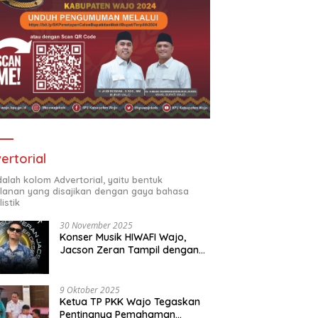
ertorial
adalah kolom Advertorial, yaitu bentuk
klanan yang disajikan dengan gaya bahasa
listik
30 November 2025
Konser Musik HIWAFI Wajo,
Jacson Zeran Tampil dengan
“Tabola Bale”
9 Oktober 2025
Ketua TP PKK Wajo Tegaskan
Pentingnya Pemahaman