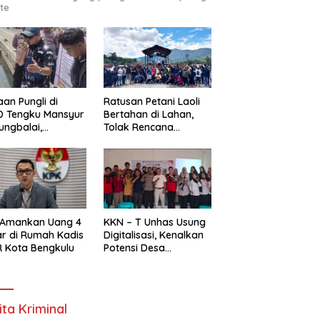
te
an Pungli di
Ratusan Petani Laoli
D Tengku Mansyur
Bertahan di Lahan,
ungbalai,
Tolak Rencana
MAKO RI Minta
Pengosongan Pemkab
egak Hukum Usut
Luwu Timur
as
 Amankan Uang 4
KKN – T Unhas Usung
ar di Rumah Kadis
Digitalisasi, Kenalkan
 Kota Bengkulu
Potensi Desa
Panaikang Lewat 5
Program Inovatif
ita Kriminal