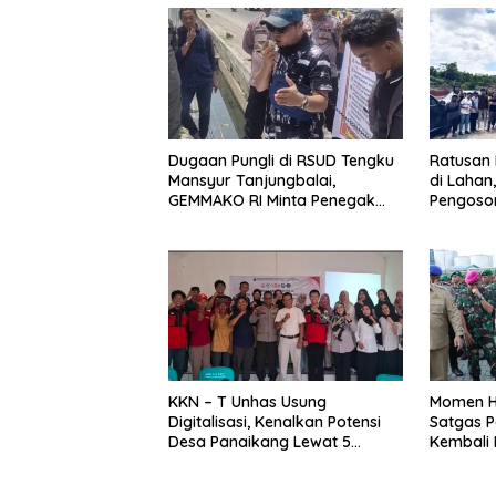
Dugaan Pungli di RSUD Tengku
Ratusan 
Mansyur Tanjungbalai,
di Lahan
GEMMAKO RI Minta Penegak
Pengoso
Hukum Usut Tuntas
Timur
KKN – T Unhas Usung
Momen H
Digitalisasi, Kenalkan Potensi
Satgas P
Desa Panaikang Lewat 5
Kembali 
Program Inovatif