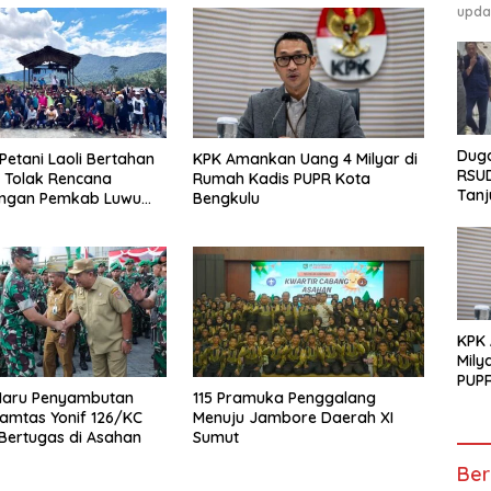
upda
Duga
Petani Laoli Bertahan
KPK Amankan Uang 4 Milyar di
RSU
, Tolak Rencana
Rumah Kadis PUPR Kota
Tanj
ngan Pemkab Luwu
Bengkulu
GEM
Pen
Tunt
KPK
Mily
PUPR
aru Penyambutan
115 Pramuka Penggalang
amtas Yonif 126/KC
Menuju Jambore Daerah XI
Bertugas di Asahan
Sumut
Ber