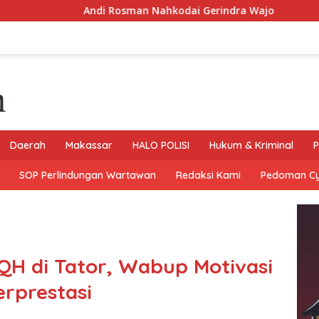
Andi Rosman Nahkodai Gerindra Wajo
Koramil 1406-06
Daerah
Makassar
HALO POLISI
Hukum & Kriminal
P
SOP Perlindungan Wartawan
Redaksi Kami
Pedoman C
H di Tator, Wabup Motivasi
erprestasi