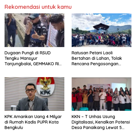
Rekomendasi untuk kamu
Dugaan Pungli di RSUD
Ratusan Petani Laoli
Tengku Mansyur
Bertahan di Lahan, Tolak
Tanjungbalai, GEMMAKO RI
Rencana Pengosongan
Minta Penegak Hukum Usut
Pemkab Luwu Timur
Tuntas
KPK Amankan Uang 4 Milyar
KKN – T Unhas Usung
di Rumah Kadis PUPR Kota
Digitalisasi, Kenalkan Potensi
Bengkulu
Desa Panaikang Lewat 5
Program Inovatif