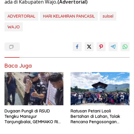
ada di Kabupaten Wajo
.(Advertorial)
ADVERTORIAL
HARI KELAHIRAN PANCASIL
sulsel
WAJO
Baca Juga
Dugaan Pungli di RSUD
Ratusan Petani Laoli
Tengku Mansyur
Bertahan di Lahan, Tolak
Tanjungbalai, GEMMAKO RI
Rencana Pengosongan
Minta Penegak Hukum Usut
Pemkab Luwu Timur
Tuntas