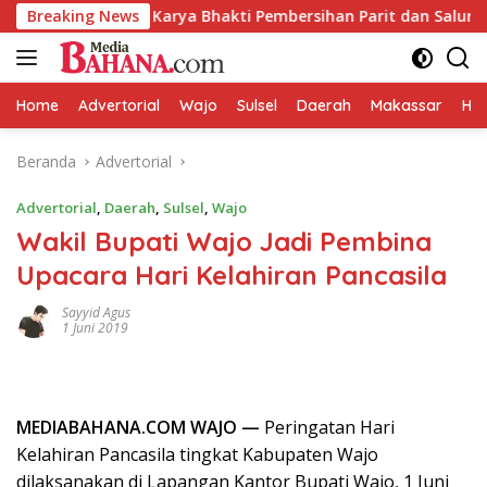
Langsung
ksanakan Karya Bhakti Pembersihan Parit dan Saluran Air
Breaking News
ke
konten
Home
Advertorial
Wajo
Sulsel
Daerah
Makassar
HAL
Beranda
Advertorial
Advertorial
,
Daerah
,
Sulsel
,
Wajo
Wakil Bupati Wajo Jadi Pembina
Upacara Hari Kelahiran Pancasila
Sayyid Agus
1 Juni 2019
MEDIABAHANA.COM WAJO —
Peringatan Hari
Kelahiran Pancasila tingkat Kabupaten Wajo
dilaksanakan di Lapangan Kantor Bupati Wajo, 1 Juni