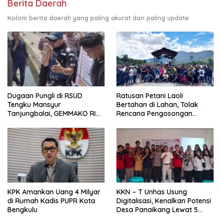
Berita Daerah
Kolom berita daerah yang paling akurat dan paling update
Dugaan Pungli di RSUD
Ratusan Petani Laoli
Tengku Mansyur
Bertahan di Lahan, Tolak
Tanjungbalai, GEMMAKO RI
Rencana Pengosongan
Minta Penegak Hukum Usut
Pemkab Luwu Timur
Tuntas
KPK Amankan Uang 4 Milyar
KKN – T Unhas Usung
di Rumah Kadis PUPR Kota
Digitalisasi, Kenalkan Potensi
Bengkulu
Desa Panaikang Lewat 5
Program Inovatif