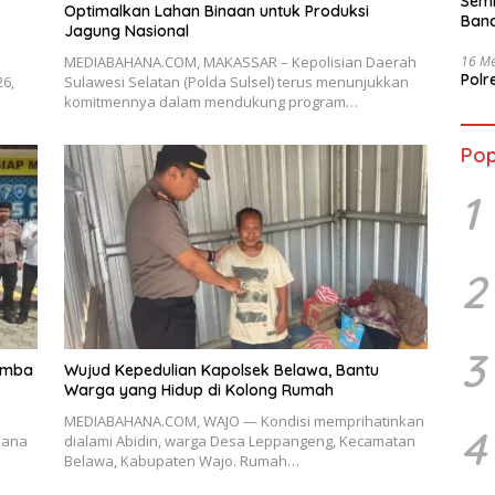
Semb
Optimalkan Lahan Binaan untuk Produksi
Band
Jagung Nasional
16 Me
MEDIABAHANA.COM, MAKASSAR – Kepolisian Daerah
Polr
6,
Sulawesi Selatan (Polda Sulsel) terus menunjukkan
komitmennya dalam mendukung program…
Pop
1
2
3
omba
Wujud Kepedulian Kapolsek Belawa, Bantu
Warga yang Hidup di Kolong Rumah
MEDIABAHANA.COM, WAJO — Kondisi memprihatinkan
4
mana
dialami Abidin, warga Desa Leppangeng, Kecamatan
o
Belawa, Kabupaten Wajo. Rumah…