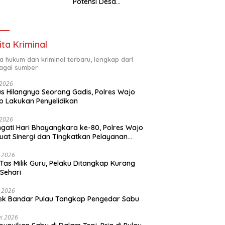
Potensi Desa
Panaikang Lewat 5
Program Inovatif
ita Kriminal
ta hukum dan kriminal terbaru, lengkap dari
agai sumber
i 2026
s Hilangnya Seorang Gadis, Polres Wajo
p Lakukan Penyelidikan
i 2026
ngati Hari Bhayangkara ke-80, Polres Wajo
uat Sinergi dan Tingkatkan Pelayanan
ada Masyarakat
i 2026
 Tas Milik Guru, Pelaku Ditangkap Kurang
 Sehari
i 2026
ek Bandar Pulau Tangkap Pengedar Sabu
i 2026