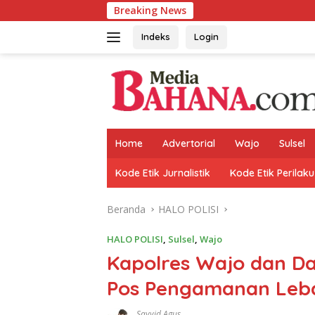
Langsung
Breaking News
ke
konten
Indeks
Login
Home
Advertorial
Wajo
Sulsel
Kode Etik Jurnalistik
Kode Etik Perilaku
Beranda
HALO POLISI
HALO POLISI
,
Sulsel
,
Wajo
Kapolres Wajo dan D
Pos Pengamanan Leb
Sayyid Agus