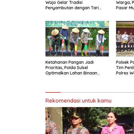
Wajo Gelar Tradisi
Warga, P
Penyambutan dengan Tari
Pasar M
Padduppa
Wajo
Ketahanan Pangan Jadi
Polsek 
Prioritas, Polda Sulsel
Tim Peni
Optimalkan Lahan Binaan
Polres W
untuk Produksi Jagung
Bhayang
Nasional
Rekomendasi untuk kamu