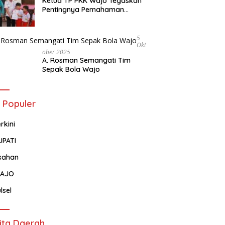
Ketua TP PKK Wajo Tegaskan
Pentingnya Pemahaman
Tentang Administrasi
Kependudukan
5
Okt
Ober 2025
A. Rosman Semangati Tim
Sepak Bola Wajo
 Populer
rkini
UPATI
sahan
AJO
lsel
ita Daerah