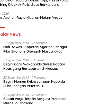
unyikan Sabu di Dalam Topi, Pria di Pulau
ring Dibekuk Polisi Saat Berkendara
i 2026
es Asahan Razia Hiburan Malam Vegas
ular News
27 September 2018
0 Komentar
Muh. Arwes : Koperasi Syariah Sebagai
Pilar Ekonomi Ditengah Masyarakat
27 September 2018
0 Komentar
Begini Cara Wakapolda Sulsel Hadapi
Hoax yang Bertebaran di Medsos
27 September 2018
0 Komentar
Begini Momen Kebersamaan Kapolda
Sulsel dengan Veteran RI
27 September 2018
0 Komentar
Bupati Wajo Terpilih Berguru Pertanian
Murbei di Thailand