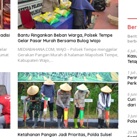
Ber
adisi
Bantu Ringankan Beban Warga, Polsek Tempe
Beri
Gelar Pasar Murah Bersama Bulog Wajo
berb
elar
MEDIABAHANA.COM, WAJO – Polsek Tempe menggelar
6 Jul
Jumat
Gerakan Pangan Murah di halaman Mapolsek Tempe,
Kasu
Kabupaten Wajo,…
Teta
1 Jul
Peri
Perk
kep
6 Jun
Curi
dari
3 Jun
Pols
20 Me
Ketahanan Pangan Jadi Prioritas, Polda Sulsel