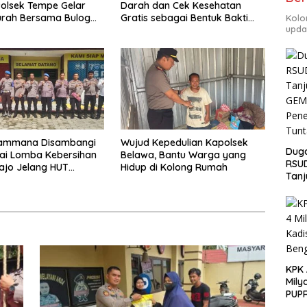
olsek Tempe Gelar
Darah dan Cek Kesehatan
urah Bersama Bulog
Gratis sebagai Bentuk Bakti
Kolo
upda
Polri untuk Masyarakat*
Pammana Disambangi
Wujud Kepedulian Kapolsek
Duga
lai Lomba Kebersihan
Belawa, Bantu Warga yang
RSU
ajo Jelang HUT
Hidup di Kolong Rumah
Tanj
kara ke-80
GEM
Pen
Tunt
KPK
Mily
PUPR