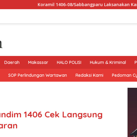
Koramil 1406-08/Sabbangparu Laksanakan Karya Bhakti Pembe
Daerah
Makassar
HALO POLISI
Hukum & Kriminal
P
SOP Perlindungan Wartawan
Redaksi Kami
Pedoman C
andim 1406 Cek Langsung
aran