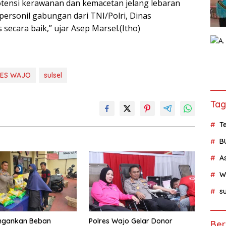
otensi kerawanan dan kemacetan jelang lebaran
n personil gabungan dari TNI/Polri, Dinas
ecara baik,” ujar Asep Marsel.(Itho)
ES WAJO
sulsel
Tag
Te
B
A
W
su
ingankan Beban
Polres Wajo Gelar Donor
Ber