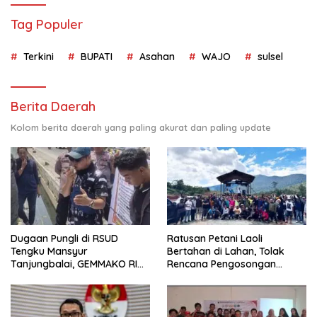
Tag Populer
Terkini
BUPATI
Asahan
WAJO
sulsel
Berita Daerah
Kolom berita daerah yang paling akurat dan paling update
Dugaan Pungli di RSUD
Ratusan Petani Laoli
Tengku Mansyur
Bertahan di Lahan, Tolak
Tanjungbalai, GEMMAKO RI
Rencana Pengosongan
Minta Penegak Hukum Usut
Pemkab Luwu Timur
Tuntas