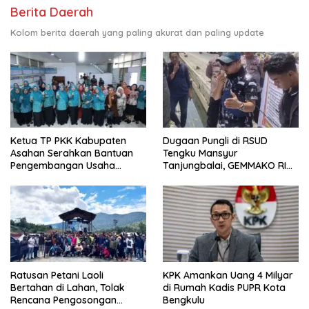
Berita Daerah
Kolom berita daerah yang paling akurat dan paling update
Ketua TP PKK Kabupaten
Dugaan Pungli di RSUD
Asahan Serahkan Bantuan
Tengku Mansyur
Pengembangan Usaha
Tanjungbalai, GEMMAKO RI
Kepada Kelompok
Minta Penegak Hukum Usut
Pemberdayaan dan
Tuntas
Kesejahteraan Keluarga di
Kelurahan Sentang
Ratusan Petani Laoli
KPK Amankan Uang 4 Milyar
Bertahan di Lahan, Tolak
di Rumah Kadis PUPR Kota
Rencana Pengosongan
Bengkulu