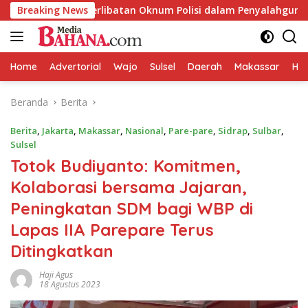
Langsung
 Keterlibatan Oknum Polisi dalam Penyalahgunaan BBM Subsidi
Breaking News
ke
konten
Home
Advertorial
Wajo
Sulsel
Daerah
Makassar
HAL
Beranda
Berita
Berita
,
Jakarta
,
Makassar
,
Nasional
,
Pare-pare
,
Sidrap
,
Sulbar
,
Sulsel
Totok Budiyanto: Komitmen,
Kolaborasi bersama Jajaran,
Peningkatan SDM bagi WBP di
Lapas IIA Parepare Terus
Ditingkatkan
Haji Agus
18 Agustus 2023