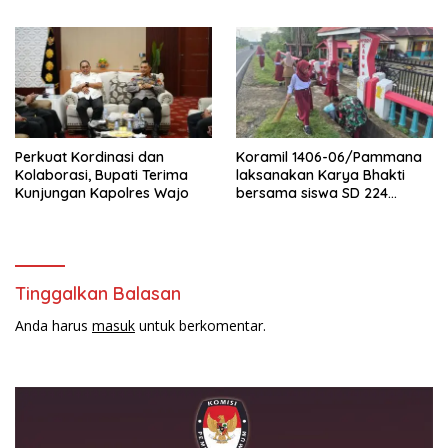
Pembersihan Jalan Tani dan
Saluran Irigasi
Perkuat Kordinasi dan
Koramil 1406-06/Pammana
Kolaborasi, Bupati Terima
laksanakan Karya Bhakti
Kunjungan Kapolres Wajo
bersama siswa SD 224
Pammana bersihkan saluran
air
Tinggalkan Balasan
Anda harus
masuk
untuk berkomentar.