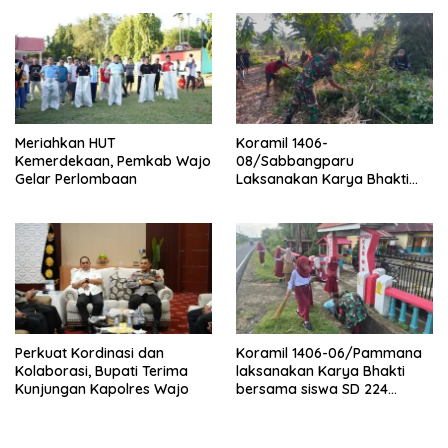
Meriahkan HUT
Koramil 1406-
Kemerdekaan, Pemkab Wajo
08/Sabbangparu
Gelar Perlombaan
Laksanakan Karya Bhakti
Pembersihan Jalan Tani dan
Saluran Irigasi
Perkuat Kordinasi dan
Koramil 1406-06/Pammana
Kolaborasi, Bupati Terima
laksanakan Karya Bhakti
Kunjungan Kapolres Wajo
bersama siswa SD 224
Pammana bersihkan saluran
air