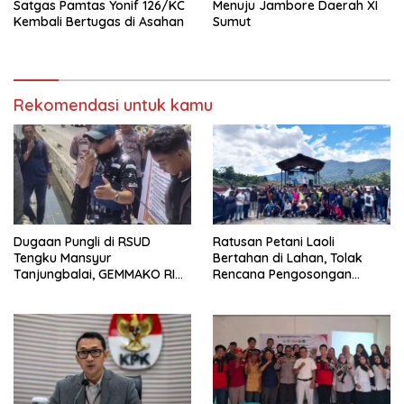
Satgas Pamtas Yonif 126/KC
Menuju Jambore Daerah XI
Kembali Bertugas di Asahan
Sumut
Rekomendasi untuk kamu
Dugaan Pungli di RSUD
Ratusan Petani Laoli
Tengku Mansyur
Bertahan di Lahan, Tolak
Tanjungbalai, GEMMAKO RI
Rencana Pengosongan
Minta Penegak Hukum Usut
Pemkab Luwu Timur
Tuntas