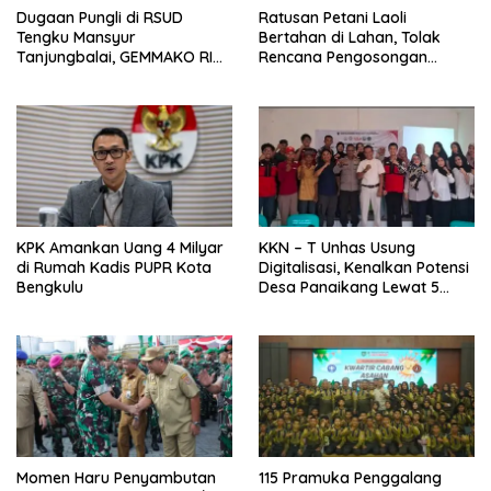
Dugaan Pungli di RSUD
Ratusan Petani Laoli
Tengku Mansyur
Bertahan di Lahan, Tolak
Tanjungbalai, GEMMAKO RI
Rencana Pengosongan
Minta Penegak Hukum Usut
Pemkab Luwu Timur
Tuntas
KPK Amankan Uang 4 Milyar
KKN – T Unhas Usung
di Rumah Kadis PUPR Kota
Digitalisasi, Kenalkan Potensi
Bengkulu
Desa Panaikang Lewat 5
Program Inovatif
Momen Haru Penyambutan
115 Pramuka Penggalang