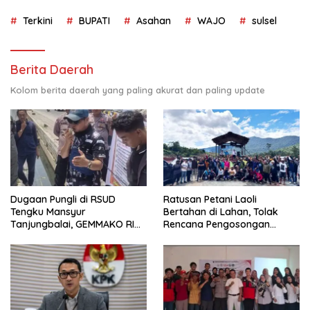
Terkini
BUPATI
Asahan
WAJO
sulsel
Berita Daerah
Kolom berita daerah yang paling akurat dan paling update
Dugaan Pungli di RSUD
Ratusan Petani Laoli
Tengku Mansyur
Bertahan di Lahan, Tolak
Tanjungbalai, GEMMAKO RI
Rencana Pengosongan
Minta Penegak Hukum Usut
Pemkab Luwu Timur
Tuntas