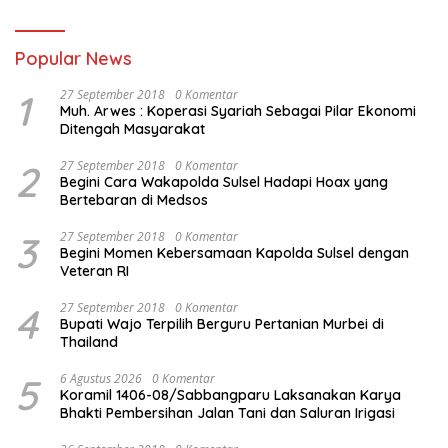
Popular News
1
27 September 2018
0 Komentar
Muh. Arwes : Koperasi Syariah Sebagai Pilar Ekonomi
Ditengah Masyarakat
2
27 September 2018
0 Komentar
Begini Cara Wakapolda Sulsel Hadapi Hoax yang
Bertebaran di Medsos
3
27 September 2018
0 Komentar
Begini Momen Kebersamaan Kapolda Sulsel dengan
Veteran RI
4
27 September 2018
0 Komentar
Bupati Wajo Terpilih Berguru Pertanian Murbei di
Thailand
5
6 Agustus 2026
0 Komentar
Koramil 1406-08/Sabbangparu Laksanakan Karya
Bhakti Pembersihan Jalan Tani dan Saluran Irigasi