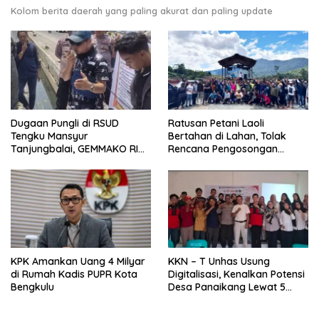
Kolom berita daerah yang paling akurat dan paling update
Dugaan Pungli di RSUD
Ratusan Petani Laoli
Tengku Mansyur
Bertahan di Lahan, Tolak
Tanjungbalai, GEMMAKO RI
Rencana Pengosongan
Minta Penegak Hukum Usut
Pemkab Luwu Timur
Tuntas
KPK Amankan Uang 4 Milyar
KKN – T Unhas Usung
di Rumah Kadis PUPR Kota
Digitalisasi, Kenalkan Potensi
Bengkulu
Desa Panaikang Lewat 5
Program Inovatif