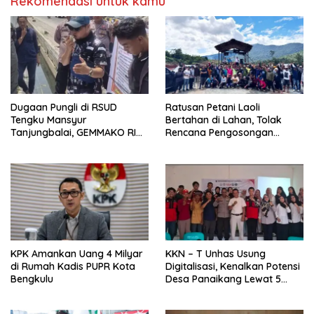
Rekomendasi untuk kamu
Dugaan Pungli di RSUD
Ratusan Petani Laoli
Tengku Mansyur
Bertahan di Lahan, Tolak
Tanjungbalai, GEMMAKO RI
Rencana Pengosongan
Minta Penegak Hukum Usut
Pemkab Luwu Timur
Tuntas
KPK Amankan Uang 4 Milyar
KKN – T Unhas Usung
di Rumah Kadis PUPR Kota
Digitalisasi, Kenalkan Potensi
Bengkulu
Desa Panaikang Lewat 5
Program Inovatif