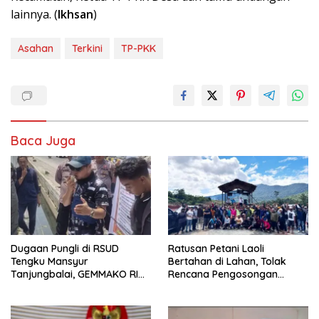
lainnya. (
Ikhsan
)
Asahan
Terkini
TP-PKK
Baca Juga
Dugaan Pungli di RSUD
Ratusan Petani Laoli
Tengku Mansyur
Bertahan di Lahan, Tolak
Tanjungbalai, GEMMAKO RI
Rencana Pengosongan
Minta Penegak Hukum Usut
Pemkab Luwu Timur
Tuntas