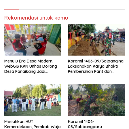
air
Rekomendasi untuk kamu
Menuju Era Desa Modern,
Koramil 1406-09/Sajoanging
WebGIS KKN Unhas Dorong
Laksanakan Karya Bhakti
Desa Panaikang Jadi
Pembersihan Parit dan
Pelopor Digitalisasi Spasial
Saluran Air
Meriahkan HUT
Koramil 1406-
Kemerdekaan, Pemkab Wajo
08/Sabbangparu