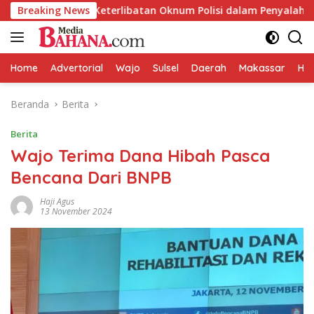
Langsung
i Dugaan Keterlibatan Oknum Polisi dalam Penyalahgunaan BBM 
Breaking News
ke
konten
Home
Advertorial
Wajo
Sulsel
Daerah
Makassar
HAL
Beranda
Berita
Berita
Wajo Terima Dana Hibah Pasca
Bencana Dari BNPB
Haji Agus
13 November 2024