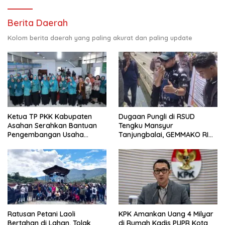
Berita Daerah
Kolom berita daerah yang paling akurat dan paling update
Ketua TP PKK Kabupaten
Dugaan Pungli di RSUD
Asahan Serahkan Bantuan
Tengku Mansyur
Pengembangan Usaha
Tanjungbalai, GEMMAKO RI
Kepada Kelompok
Minta Penegak Hukum Usut
Pemberdayaan dan
Tuntas
Kesejahteraan Keluarga di
Kelurahan Sentang
Ratusan Petani Laoli
KPK Amankan Uang 4 Milyar
Bertahan di Lahan, Tolak
di Rumah Kadis PUPR Kota