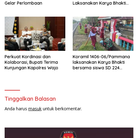
Gelar Perlombaan
Laksanakan Karya Bhakti
Pembersihan Jalan Tani dan
Saluran Irigasi
Perkuat Kordinasi dan
Koramil 1406-06/Pammana
Kolaborasi, Bupati Terima
laksanakan Karya Bhakti
Kunjungan Kapolres Wajo
bersama siswa SD 224
Pammana bersihkan saluran
air
Tinggalkan Balasan
Anda harus
masuk
untuk berkomentar.