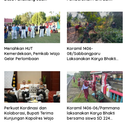
Pelopor Digitalisasi Spasial
Saluran Air
Meriahkan HUT
Koramil 1406-
Kemerdekaan, Pemkab Wajo
08/Sabbangparu
Gelar Perlombaan
Laksanakan Karya Bhakti
Pembersihan Jalan Tani dan
Saluran Irigasi
Perkuat Kordinasi dan
Koramil 1406-06/Pammana
Kolaborasi, Bupati Terima
laksanakan Karya Bhakti
Kunjungan Kapolres Wajo
bersama siswa SD 224
Pammana bersihkan saluran