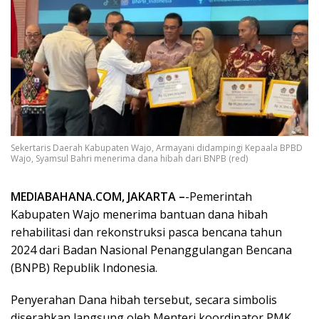
Sekertaris Daerah Kabupaten Wajo, Armayani didampingi Kepaala BPBD
Wajo, Syamsul Bahri menerima dana hibah dari BNPB (red)
MEDIABAHANA.COM, JAKARTA –
-Pemerintah
Kabupaten Wajo menerima bantuan dana hibah
rehabilitasi dan rekonstruksi pasca bencana tahun
2024 dari Badan Nasional Penanggulangan Bencana
(BNPB) Republik Indonesia.
Penyerahan Dana hibah tersebut, secara simbolis
diserahkan langsung oleh Menteri koordinator PMK