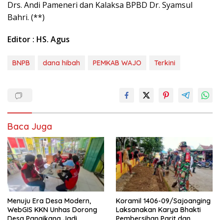
Drs. Andi Pameneri dan Kalaksa BPBD Dr. Syamsul
Bahri. (**)
Editor : HS. Agus
BNPB
dana hibah
PEMKAB WAJO
Terkini
Baca Juga
Menuju Era Desa Modern,
Koramil 1406-09/Sajoanging
WebGIS KKN Unhas Dorong
Laksanakan Karya Bhakti
Desa Panaikang Jadi
Pembersihan Parit dan