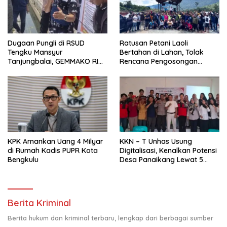
Dugaan Pungli di RSUD
Ratusan Petani Laoli
Tengku Mansyur
Bertahan di Lahan, Tolak
Tanjungbalai, GEMMAKO RI
Rencana Pengosongan
Minta Penegak Hukum Usut
Pemkab Luwu Timur
Tuntas
KPK Amankan Uang 4 Milyar
KKN – T Unhas Usung
di Rumah Kadis PUPR Kota
Digitalisasi, Kenalkan Potensi
Bengkulu
Desa Panaikang Lewat 5
Program Inovatif
Berita Kriminal
Berita hukum dan kriminal terbaru, lengkap dari berbagai sumber