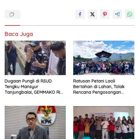
Baca Juga
Dugaan Pungli di RSUD
Ratusan Petani Laoli
Tengku Mansyur
Bertahan di Lahan, Tolak
Tanjungbalai, GEMMAKO RI
Rencana Pengosongan
Minta Penegak Hukum Usut
Pemkab Luwu Timur
Tuntas