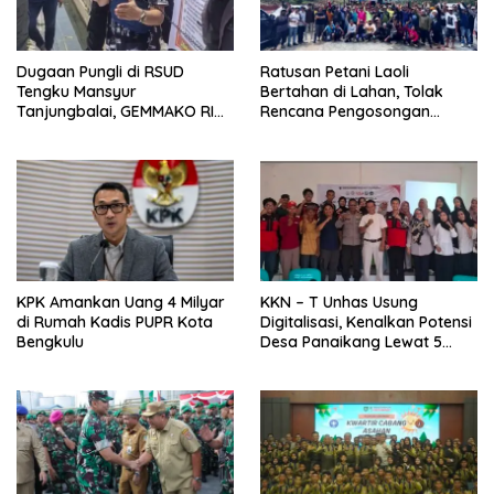
Dugaan Pungli di RSUD
Ratusan Petani Laoli
Tengku Mansyur
Bertahan di Lahan, Tolak
Tanjungbalai, GEMMAKO RI
Rencana Pengosongan
Minta Penegak Hukum Usut
Pemkab Luwu Timur
Tuntas
KPK Amankan Uang 4 Milyar
KKN – T Unhas Usung
di Rumah Kadis PUPR Kota
Digitalisasi, Kenalkan Potensi
Bengkulu
Desa Panaikang Lewat 5
Program Inovatif