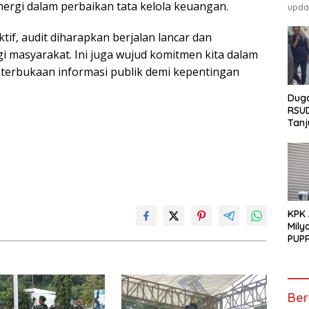
rgi dalam perbaikan tata kelola keuangan.
upda
if, audit diharapkan berjalan lancar dan
 masyarakat. Ini juga wujud komitmen kita dalam
terbukaan informasi publik demi kepentingan
Duga
RSU
Tanj
GEM
Pen
Tunt
KPK
Mily
PUPR
Ber