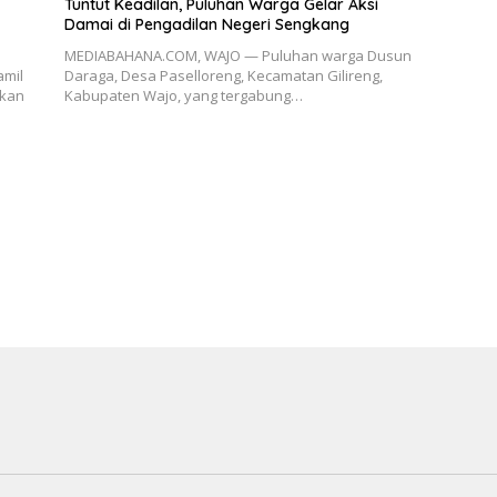
Tuntut Keadilan, Puluhan Warga Gelar Aksi
Damai di Pengadilan Negeri Sengkang
MEDIABAHANA.COM, WAJO — Puluhan warga Dusun
amil
Daraga, Desa Paselloreng, Kecamatan Gilireng,
akan
Kabupaten Wajo, yang tergabung…