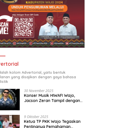
ertorial
adalah kolom Advertorial, yaitu bentuk
klanan yang disajikan dengan gaya bahasa
listik
30 November 2025
Konser Musik HIWAFI Wajo,
Jacson Zeran Tampil dengan
“Tabola Bale”
9 Oktober 2025
Ketua TP PKK Wajo Tegaskan
Pentingnya Pemahaman