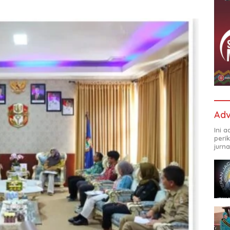
Adv
Ini 
peri
jurna