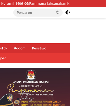
ammana laksanakan Karya Bhakti bersama siswa SD 224 Pamman
olitik
Ragam
Peristiwa
yber