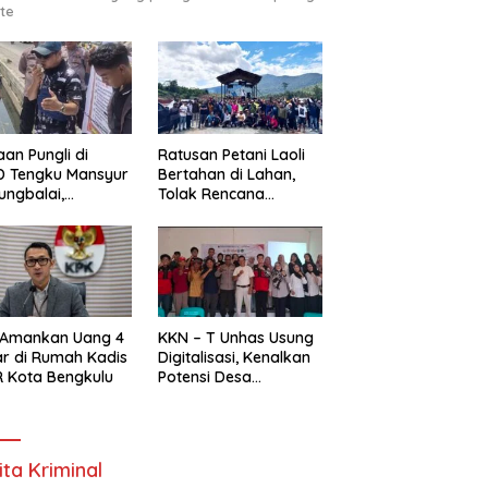
te
an Pungli di
Ratusan Petani Laoli
D Tengku Mansyur
Bertahan di Lahan,
ungbalai,
Tolak Rencana
MAKO RI Minta
Pengosongan Pemkab
egak Hukum Usut
Luwu Timur
as
 Amankan Uang 4
KKN – T Unhas Usung
ar di Rumah Kadis
Digitalisasi, Kenalkan
 Kota Bengkulu
Potensi Desa
Panaikang Lewat 5
Program Inovatif
ita Kriminal