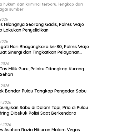
ta hukum dan kriminal terbaru, lengkap dari
agai sumber
i 2026
s Hilangnya Seorang Gadis, Polres Wajo
p Lakukan Penyelidikan
i 2026
ngati Hari Bhayangkara ke-80, Polres Wajo
uat Sinergi dan Tingkatkan Pelayanan
ada Masyarakat
i 2026
 Tas Milik Guru, Pelaku Ditangkap Kurang
 Sehari
i 2026
ek Bandar Pulau Tangkap Pengedar Sabu
i 2026
unyikan Sabu di Dalam Topi, Pria di Pulau
ring Dibekuk Polisi Saat Berkendara
i 2026
es Asahan Razia Hiburan Malam Vegas