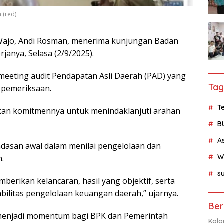
 (red)
Wajo, Andi Rosman, menerima kunjungan Badan
janya, Selasa (2/9/2025).
eeting audit Pendapatan Asli Daerah (PAD) yang
Tag
 pemeriksaan.
Te
kan komitmennya untuk menindaklanjuti arahan
B
A
ndasan awal dalam menilai pengelolaan dan
W
.
su
berikan kelancaran, hasil yang objektif, serta
ilitas pengelolaan keuangan daerah,” ujarnya.
Ber
menjadi momentum bagi BPK dan Pemerintah
Kolo