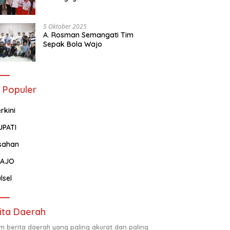
Tentang Administrasi
Kependudukan
5 Oktober 2025
A. Rosman Semangati Tim
Sepak Bola Wajo
 Populer
rkini
UPATI
sahan
AJO
lsel
ita Daerah
m berita daerah yang paling akurat dan paling