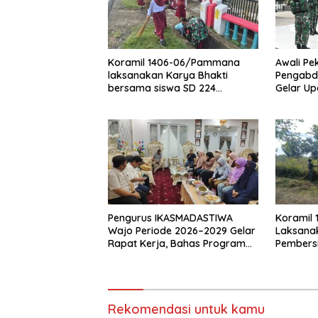
Koramil 1406-06/Pammana
Awali P
laksanakan Karya Bhakti
Pengabd
bersama siswa SD 224
Gelar Up
Pammana bersihkan saluran
air
Pengurus IKASMADASTIWA
Koramil
Wajo Periode 2026–2029 Gelar
Laksanak
Rapat Kerja, Bahas Program
Pembers
Kerja Prioritas
Rekomendasi untuk kamu