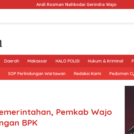
di Rosman Nahkodai Gerindra Wajo
Koramil 1406-06/P
Daerah
Makassar
HALO POLISI
Hukum & Kriminal
P
SOP Perlindungan Wartawan
Redaksi Kami
Pedoman C
 Pemerintahan, Pemkab Wajo
engan BPK