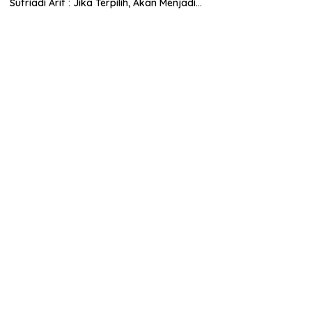
Sufriadi Arif : Jika Terpilih, Akan Menjadi
Anggota Dewan untuk Semua