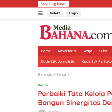
Langsung
Breaking News
An
ke
konten
Indeks
Login
Home
Advertorial
Wajo
Sulsel
Kode Etik Jurnalistik
Kode Etik Perilaku
Beranda
Berita
Berita
Perbaiki Tata Kelola
Bangun Sinergitas D
Haji Agus