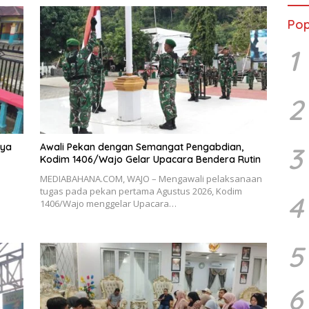
Pop
1
2
rya
Awali Pekan dengan Semangat Pengabdian,
3
Kodim 1406/Wajo Gelar Upacara Bendera Rutin
MEDIABAHANA.COM, WAJO – Mengawali pelaksanaan
tugas pada pekan pertama Agustus 2026, Kodim
4
1406/Wajo menggelar Upacara…
5
6