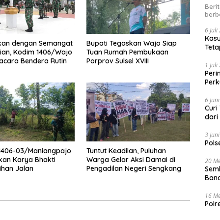
Beri
berb
6 Jul
Kasu
ekan dengan Semangat
Bupati Tegaskan Wajo Siap
Teta
ian, Kodim 1406/Wajo
Tuan Rumah Pembukaan
acara Bendera Rutin
Porprov Sulsel XVIII
1 Jul
Peri
Perk
kep
6 Jun
Curi
dari
3 Jun
Pols
 1406-03/Maniangpajo
Tuntut Keadilan, Puluhan
an Karya Bhakti
Warga Gelar Aksi Damai di
20 Me
ihan Jalan
Pengadilan Negeri Sengkang
Semb
Band
16 Me
Polr