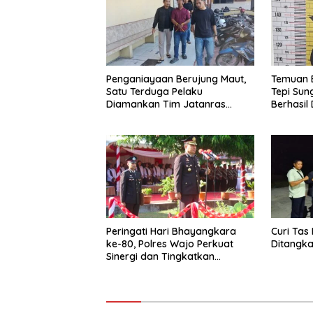
Penganiayaan Berujung Maut,
Temuan 
Satu Terduga Pelaku
Tepi Sun
Diamankan Tim Jatanras
Berhasil
Polres Asahan
Peringati Hari Bhayangkara
Curi Tas 
ke-80, Polres Wajo Perkuat
Ditangka
Sinergi dan Tingkatkan
Pelayanan kepada Masyarakat