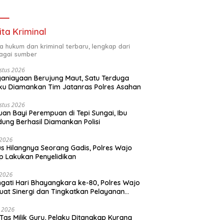
Program Inovatif
ita Kriminal
ta hukum dan kriminal terbaru, lengkap dari
agai sumber
stus 2026
aniayaan Berujung Maut, Satu Terduga
ku Diamankan Tim Jatanras Polres Asahan
stus 2026
an Bayi Perempuan di Tepi Sungai, Ibu
ung Berhasil Diamankan Polisi
i 2026
s Hilangnya Seorang Gadis, Polres Wajo
p Lakukan Penyelidikan
i 2026
ngati Hari Bhayangkara ke-80, Polres Wajo
uat Sinergi dan Tingkatkan Pelayanan
ada Masyarakat
i 2026
 Tas Milik Guru, Pelaku Ditangkap Kurang