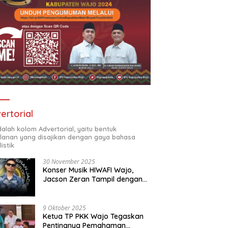
ertorial
adalah kolom Advertorial, yaitu bentuk
klanan yang disajikan dengan gaya bahasa
listik
30 November 2025
Konser Musik HIWAFI Wajo,
Jacson Zeran Tampil dengan
“Tabola Bale”
9 Oktober 2025
Ketua TP PKK Wajo Tegaskan
Pentingnya Pemahaman