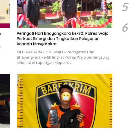
5
6
o
Peringati Hari Bhayangkara ke-80, Polres Wajo
Perkuat Sinergi dan Tingkatkan Pelayanan
kepada Masyarakat
s
a
MEDIABAHANA.COM, WAJO – Peringatan Hari
Bhayangkara ke-80 tingkat Polres Wajo berlangsung
khidmat di Lapangan Mapolres…