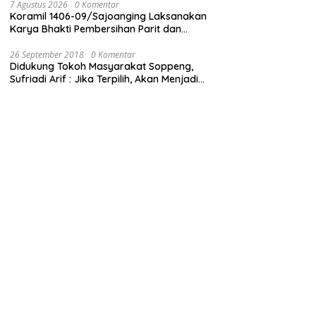
7 Agustus 2026
0 Komentar
Koramil 1406-09/Sajoanging Laksanakan
Karya Bhakti Pembersihan Parit dan
Saluran Air
26 September 2018
0 Komentar
Didukung Tokoh Masyarakat Soppeng,
Sufriadi Arif : Jika Terpilih, Akan Menjadi
Anggota Dewan untuk Semua