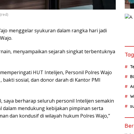
 (red)
ajo menggelar syukuran dalam rangka hari jadi
 Wajo.
arnain, menyampaikan sejarah singkat terbentuknya
Tag
Te
memperingati HUT Intelijen, Personil Polres Wajo
B
 bakti sosial, dan donor darah di Kantor PMI
A
W
0, saya berharap seluruh personil Intelijen semakin
su
onal dalam mendukung kebijakan pimpinan serta
an dan kondusif di wilayah hukum Polres Wajo,”
Ber