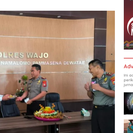
Adv
Ini 
peri
jurna