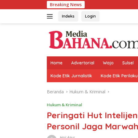
Langsung
Breaking News
Koramil
ke
konten
Indeks
Login
Home
Advertorial
Wajo
Sulsel
Kode Etik Jurnalistik
Kode Etik Perilaku
Beranda
Hukum & Kriminal
Hukum & Kriminal
Peringati Hut Intelij
Personil Jaga Marwah 
Haji Agus