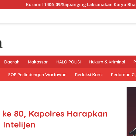
 1406-09/Sajoanging Laksanakan Karya Bhakti Pembersihan Pari
Daerah
Makassar
HALO POLISI
Hukum & Kriminal
P
SOP Perlindungan Wartawan
Redaksi Kami
Pedoman C
en ke 80, Kapolres Harapkan
Intelijen