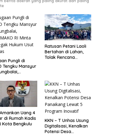
m berita daerah yang paling akurat dan paling
te
Ratusan Petani Laoli
Bertahan di Lahan,
Tolak Rencana
an Pungli di
Pengosongan Pemkab
D Tengku Mansyur
Luwu Timur
ungbalai,
MAKO RI Minta
egak Hukum Usut
as
 Amankan Uang 4
ar di Rumah Kadis
KKN – T Unhas Usung
 Kota Bengkulu
Digitalisasi, Kenalkan
Potensi Desa
Panaikang Lewat 5