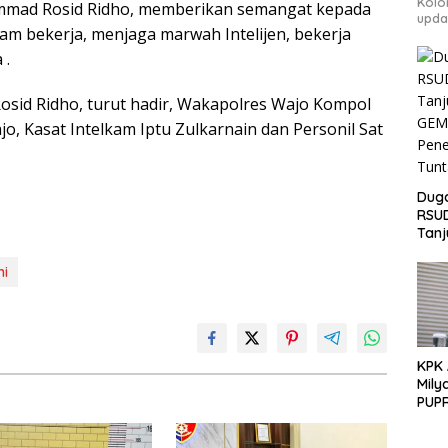
Kolo
mad Rosid Ridho, memberikan semangat kepada
upda
m bekerja, menjaga marwah Intelijen, bekerja
 .
sid Ridho, turut hadir, Wakapolres Wajo Kompol
o, Kasat Intelkam Iptu Zulkarnain dan Personil Sat
Duga
RSU
Tanj
GEM
Pen
ni
Tunt
KPK
Mily
PUPR