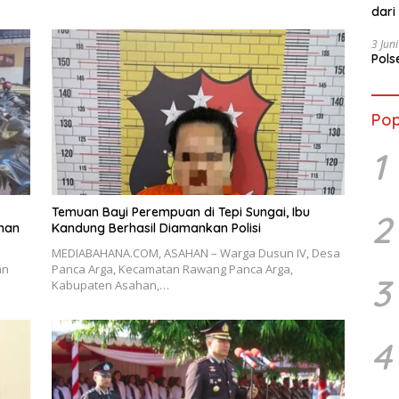
dari
3 Jun
Pols
Pop
1
Temuan Bayi Perempuan di Tepi Sungai, Ibu
2
han
Kandung Berhasil Diamankan Polisi
MEDIABAHANA.COM, ASAHAN – Warga Dusun IV, Desa
an
Panca Arga, Kecamatan Rawang Panca Arga,
3
Kabupaten Asahan,…
4