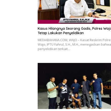
Kasus Hilangnya Seorang Gadis, Polres Waj
Tetap Lakukan Penyelidikan
MEDIABAHANA.COM, WAJO – Kasat Reskrim Polre
Wajo, IPTU Fahrul, S.H., M.H., menegaskan bahw
penyelidikan terkait…