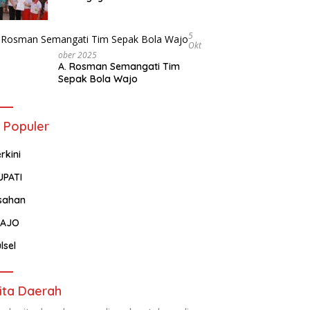
Tentang Administrasi
Kependudukan
5
Okt
Ober 2025
A. Rosman Semangati Tim
Sepak Bola Wajo
 Populer
rkini
UPATI
sahan
AJO
lsel
ita Daerah