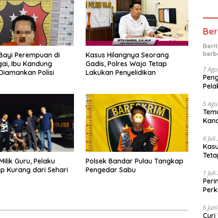
Ber
Beri
berb
Bayi Perempuan di
Kasus Hilangnya Seorang
gai, Ibu Kandung
Gadis, Polres Wajo Tetap
7 Agu
 Diamankan Polisi
Lakukan Penyelidikan
Peng
Pela
5 Agu
Temu
Kand
6 Jul
Kasu
Teta
Milik Guru, Pelaku
Polsek Bandar Pulau Tangkap
p Kurang dari Sehari
Pengedar Sabu
1 Jul
Peri
Perk
kep
6 Jun
Curi