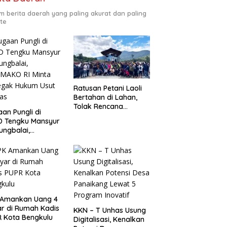
m berita daerah yang paling akurat dan paling
te
Ratusan Petani Laoli
Bertahan di Lahan,
Tolak Rencana
an Pungli di
Pengosongan Pemkab
D Tengku Mansyur
Luwu Timur
ungbalai,
MAKO RI Minta
egak Hukum Usut
as
 Amankan Uang 4
ar di Rumah Kadis
KKN – T Unhas Usung
 Kota Bengkulu
Digitalisasi, Kenalkan