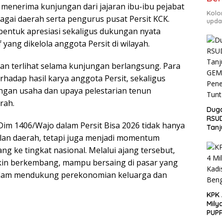
menerima kunjungan dari jajaran ibu-ibu pejabat
Kolo
bagai daerah serta pengurus pusat Persit KCK.
upda
 bentuk apresiasi sekaligus dukungan nyata
ng dikelola anggota Persit di wilayah.
n terlihat selama kunjungan berlangsung. Para
adap hasil karya anggota Persit, sekaligus
gan usaha dan upaya pelestarian tenun
rah.
Duga
RSU
Dim 1406/Wajo dalam Persit Bisa 2026 tidak hanya
Tanj
GEM
lan daerah, tetapi juga menjadi momentum
Pen
 ke tingkat nasional. Melalui ajang tersebut,
Tunt
in berkembang, mampu bersaing di pasar yang
i dalam mendukung perekonomian keluarga dan
KPK
Mily
PUPR