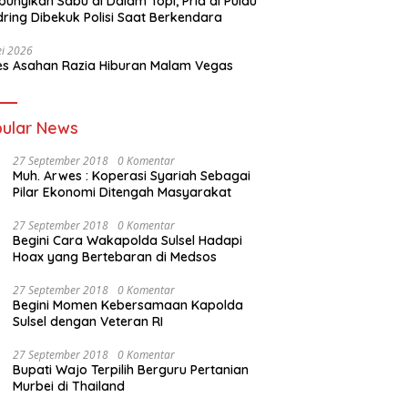
unyikan Sabu di Dalam Topi, Pria di Pulau
ring Dibekuk Polisi Saat Berkendara
i 2026
es Asahan Razia Hiburan Malam Vegas
ular News
27 September 2018
0 Komentar
Muh. Arwes : Koperasi Syariah Sebagai
Pilar Ekonomi Ditengah Masyarakat
27 September 2018
0 Komentar
Begini Cara Wakapolda Sulsel Hadapi
Hoax yang Bertebaran di Medsos
27 September 2018
0 Komentar
Begini Momen Kebersamaan Kapolda
Sulsel dengan Veteran RI
27 September 2018
0 Komentar
Bupati Wajo Terpilih Berguru Pertanian
Murbei di Thailand