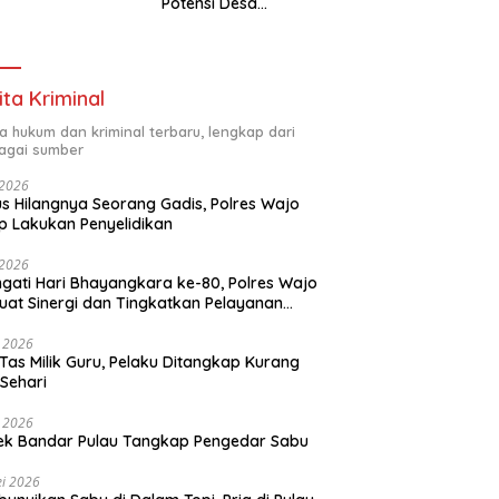
Potensi Desa
Panaikang Lewat 5
Program Inovatif
ita Kriminal
ta hukum dan kriminal terbaru, lengkap dari
agai sumber
i 2026
s Hilangnya Seorang Gadis, Polres Wajo
p Lakukan Penyelidikan
i 2026
ngati Hari Bhayangkara ke-80, Polres Wajo
uat Sinergi dan Tingkatkan Pelayanan
ada Masyarakat
i 2026
 Tas Milik Guru, Pelaku Ditangkap Kurang
 Sehari
i 2026
ek Bandar Pulau Tangkap Pengedar Sabu
i 2026