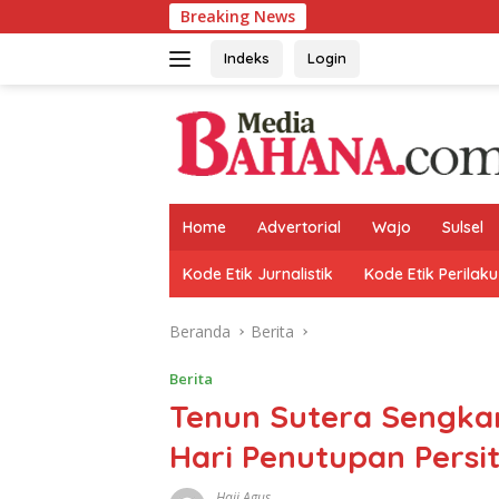
Langsung
Breaking News
Kora
ke
konten
Indeks
Login
Home
Advertorial
Wajo
Sulsel
Kode Etik Jurnalistik
Kode Etik Perilaku
Beranda
Berita
Berita
Tenun Sutera Sengkan
Hari Penutupan Persit
Haji Agus