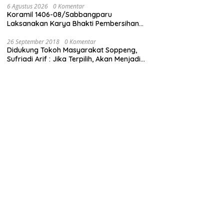
6 Agustus 2026
0 Komentar
Koramil 1406-08/Sabbangparu
Laksanakan Karya Bhakti Pembersihan
Jalan Tani dan Saluran Irigasi
26 September 2018
0 Komentar
Didukung Tokoh Masyarakat Soppeng,
Sufriadi Arif : Jika Terpilih, Akan Menjadi
Anggota Dewan untuk Semua