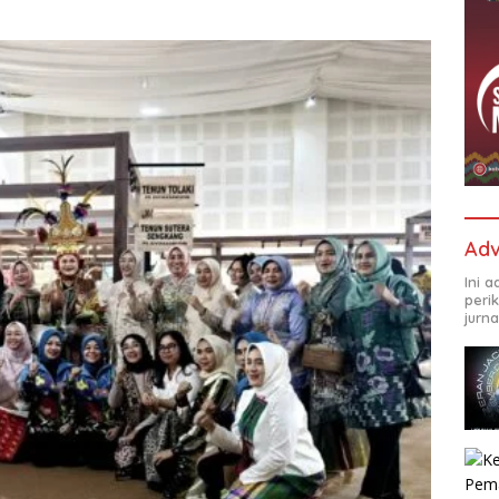
Adv
Ini 
peri
jurna