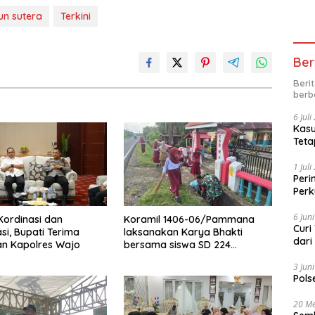
un sutera
Terkini
Ber
Beri
berb
6 Jul
Kasu
Teta
1 Jul
Peri
Perk
kep
6 Jun
Kordinasi dan
Koramil 1406-06/Pammana
Curi
si, Bupati Terima
laksanakan Karya Bhakti
dari
an Kapolres Wajo
bersama siswa SD 224
Pammana bersihkan saluran
3 Jun
air
Pols
20 Me