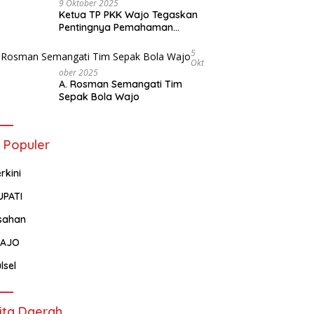
9 Oktober 2025
Ketua TP PKK Wajo Tegaskan
Pentingnya Pemahaman
Tentang Administrasi
Kependudukan
5
Okt
Ober 2025
A. Rosman Semangati Tim
Sepak Bola Wajo
 Populer
rkini
UPATI
sahan
AJO
lsel
ita Daerah