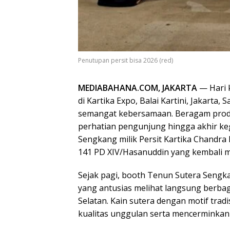
Penutupan persit bisa 2026 (red)
MEDIABAHANA.COM, JAKARTA
— Hari k
di Kartika Expo, Balai Kartini, Jakarta
semangat kebersamaan. Beragam produ
perhatian pengunjung hingga akhir k
Sengkang milik Persit Kartika Chandr
141 PD XIV/Hasanuddin yang kembali me
Sejak pagi, booth Tenun Sutera Sengk
yang antusias melihat langsung berba
Selatan. Kain sutera dengan motif tradi
kualitas unggulan serta mencerminkan