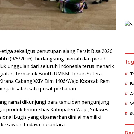
etiga sekaligus penutupan ajang Persit Bisa 2026
, Sabtu (9/5/2026), berlangsung meriah dan penuh
Tag
k unggulan dari seluruh Indonesia terus menarik
egiatan, termasuk Booth UMKM Tenun Sutera
Te
a Kirana Cabang XXIV Dim 1406/Wajo Koorcab Rem
B
njadi salah satu pusat perhatian.
A
ang ramai dikunjungi para tamu dan pengunjung
W
gai produk tenun khas Kabupaten Wajo, Sulawesi
su
sional Bugis yang dipamerkan dinilai memiliki
 kekayaan budaya nusantara.
Ber