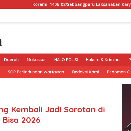
mil 1406-08/Sabbangparu Laksanakan Karya Bhakti Pembersihan 
Daerah
Makassar
HALO POLISI
Hukum & Kriminal
P
SOP Perlindungan Wartawan
Redaksi Kami
Pedoman C
g Kembali Jadi Sorotan di
 Bisa 2026