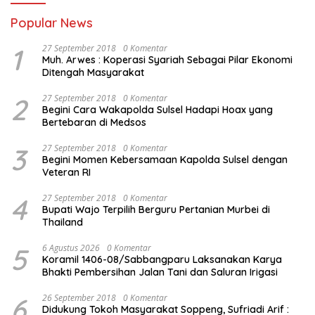
Popular News
1
27 September 2018
0 Komentar
Muh. Arwes : Koperasi Syariah Sebagai Pilar Ekonomi
Ditengah Masyarakat
2
27 September 2018
0 Komentar
Begini Cara Wakapolda Sulsel Hadapi Hoax yang
Bertebaran di Medsos
3
27 September 2018
0 Komentar
Begini Momen Kebersamaan Kapolda Sulsel dengan
Veteran RI
4
27 September 2018
0 Komentar
Bupati Wajo Terpilih Berguru Pertanian Murbei di
Thailand
5
6 Agustus 2026
0 Komentar
Koramil 1406-08/Sabbangparu Laksanakan Karya
Bhakti Pembersihan Jalan Tani dan Saluran Irigasi
6
26 September 2018
0 Komentar
Didukung Tokoh Masyarakat Soppeng, Sufriadi Arif :