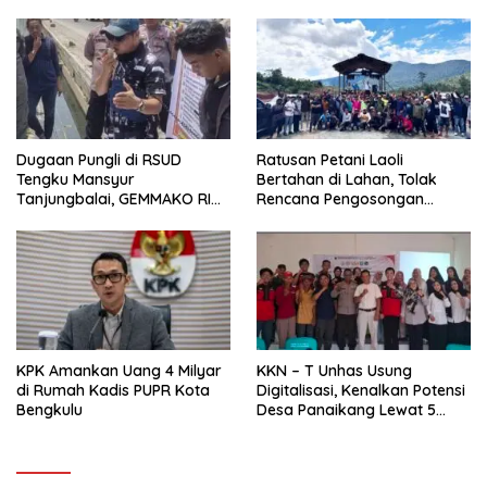
Dugaan Pungli di RSUD
Ratusan Petani Laoli
Tengku Mansyur
Bertahan di Lahan, Tolak
Tanjungbalai, GEMMAKO RI
Rencana Pengosongan
Minta Penegak Hukum Usut
Pemkab Luwu Timur
Tuntas
KPK Amankan Uang 4 Milyar
KKN – T Unhas Usung
di Rumah Kadis PUPR Kota
Digitalisasi, Kenalkan Potensi
Bengkulu
Desa Panaikang Lewat 5
Program Inovatif