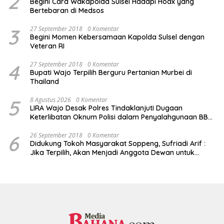
2
Begini Cara Wakapolda Sulsel Hadapi Hoax yang
Bertebaran di Medsos
3
27 September 2018
0 Komentar
Begini Momen Kebersamaan Kapolda Sulsel dengan
Veteran RI
4
27 September 2018
0 Komentar
Bupati Wajo Terpilih Berguru Pertanian Murbei di
Thailand
5
8 Agustus 2026
0 Komentar
LIRA Wajo Desak Polres Tindaklanjuti Dugaan
Keterlibatan Oknum Polisi dalam Penyalahgunaan BBM
Subsidi
6
26 September 2018
0 Komentar
Didukung Tokoh Masyarakat Soppeng, Sufriadi Arif :
Jika Terpilih, Akan Menjadi Anggota Dewan untuk
Semua