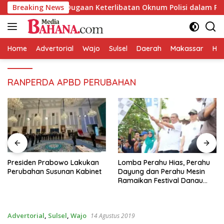
Langsung
 Tindaklanjuti Dugaan Keterlibatan Oknum Polisi dalam Penyal
Breaking News
ke
konten
Home
Advertorial
Wajo
Sulsel
Daerah
Makassar
HAL
RANPERDA APBD PERUBAHAN
Presiden Prabowo Lakukan
Lomba Perahu Hias, Perahu
Perubahan Susunan Kabinet
Dayung dan Perahu Mesin
Ramaikan Festival Danau
Tempe 2023
Advertorial
,
Sulsel
,
Wajo
14 Agustus 2019