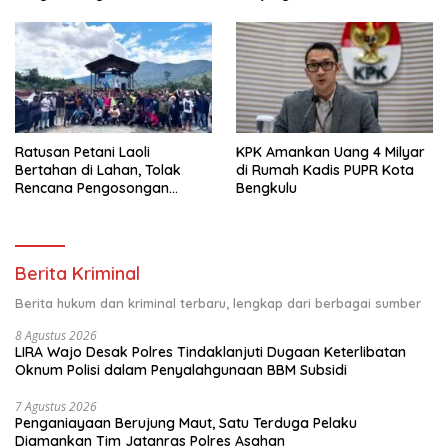
Kepada Kelompok
Minta Penegak Hukum Usut
Pemberdayaan dan
Tuntas
Kesejahteraan Keluarga di
Kelurahan Sentang
Ratusan Petani Laoli
KPK Amankan Uang 4 Milyar
Bertahan di Lahan, Tolak
di Rumah Kadis PUPR Kota
Rencana Pengosongan
Bengkulu
Pemkab Luwu Timur
Berita Kriminal
Berita hukum dan kriminal terbaru, lengkap dari berbagai sumber
8 Agustus 2026
LIRA Wajo Desak Polres Tindaklanjuti Dugaan Keterlibatan
Oknum Polisi dalam Penyalahgunaan BBM Subsidi
7 Agustus 2026
Penganiayaan Berujung Maut, Satu Terduga Pelaku
Diamankan Tim Jatanras Polres Asahan