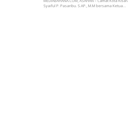
MEDIABAHANA.COM, ASAHAN – Camat Kota Kisara
Syaiful P. Pasaribu. S.AP., M.M bersama Ketua…