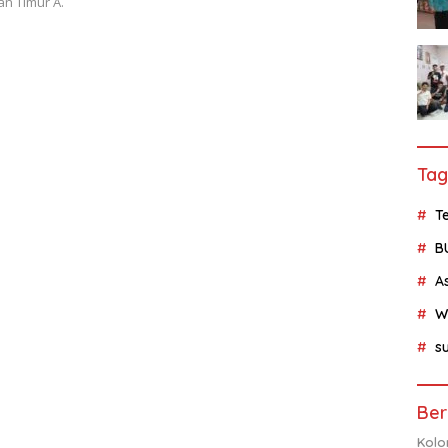
n Timur A.
Tag
Te
B
A
W
su
Ber
Kolo