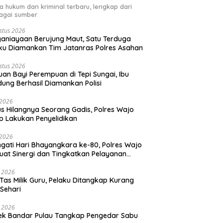
ta hukum dan kriminal terbaru, lengkap dari
agai sumber
stus 2026
aniayaan Berujung Maut, Satu Terduga
ku Diamankan Tim Jatanras Polres Asahan
stus 2026
an Bayi Perempuan di Tepi Sungai, Ibu
ung Berhasil Diamankan Polisi
i 2026
s Hilangnya Seorang Gadis, Polres Wajo
p Lakukan Penyelidikan
i 2026
ngati Hari Bhayangkara ke-80, Polres Wajo
uat Sinergi dan Tingkatkan Pelayanan
ada Masyarakat
i 2026
 Tas Milik Guru, Pelaku Ditangkap Kurang
 Sehari
i 2026
ek Bandar Pulau Tangkap Pengedar Sabu