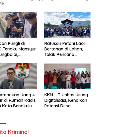
te
an Pungli di
Ratusan Petani Laoli
D Tengku Mansyur
Bertahan di Lahan,
ungbalai,
Tolak Rencana
MAKO RI Minta
Pengosongan Pemkab
egak Hukum Usut
Luwu Timur
as
 Amankan Uang 4
KKN – T Unhas Usung
ar di Rumah Kadis
Digitalisasi, Kenalkan
 Kota Bengkulu
Potensi Desa
Panaikang Lewat 5
Program Inovatif
ita Kriminal