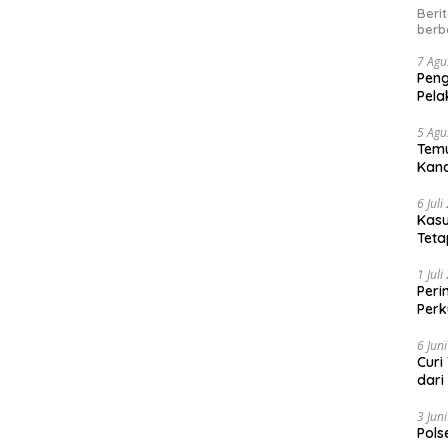
Beri
berb
7 Agu
Peng
Pela
5 Agu
Temu
Kand
6 Jul
Kasu
Teta
1 Jul
Peri
Perk
kep
6 Jun
Curi
dari
3 Jun
Pols