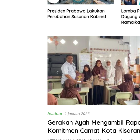
iden Prabowo Lakukan
Lomba Perahu Hias, Perahu
T
bahan Susunan Kabinet
Dayung dan Perahu Mesin
K
Ramaikan Festival Danau
P
Tempe 2023
L
D
Asahan
1 Januari 2026
Gerakan Ayah Mengambil Rapo
Komitmen Camat Kota Kisaran
Wujudkan Keluarga Peduli Pen