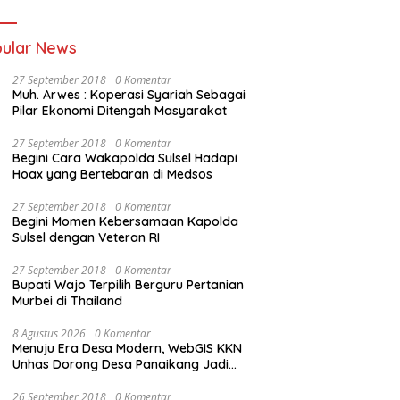
ular News
27 September 2018
0 Komentar
Muh. Arwes : Koperasi Syariah Sebagai
Pilar Ekonomi Ditengah Masyarakat
27 September 2018
0 Komentar
Begini Cara Wakapolda Sulsel Hadapi
Hoax yang Bertebaran di Medsos
27 September 2018
0 Komentar
Begini Momen Kebersamaan Kapolda
Sulsel dengan Veteran RI
27 September 2018
0 Komentar
Bupati Wajo Terpilih Berguru Pertanian
Murbei di Thailand
8 Agustus 2026
0 Komentar
Menuju Era Desa Modern, WebGIS KKN
Unhas Dorong Desa Panaikang Jadi
Pelopor Digitalisasi Spasial
26 September 2018
0 Komentar