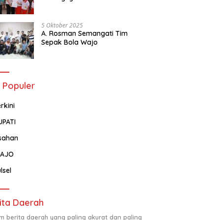
Tentang Administrasi
Kependudukan
5 Oktober 2025
A. Rosman Semangati Tim
Sepak Bola Wajo
 Populer
rkini
UPATI
sahan
AJO
lsel
ita Daerah
m berita daerah yang paling akurat dan paling