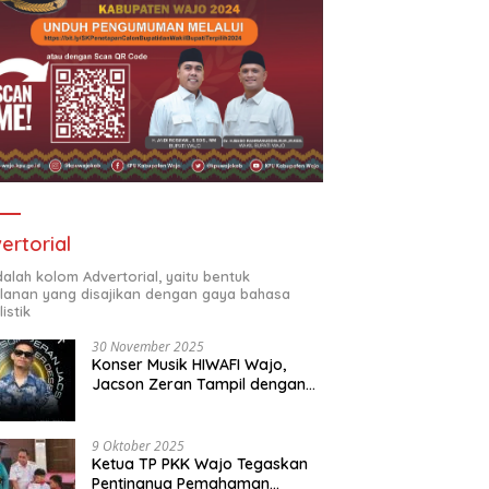
Lapas IIA dan Kantor Imigrasi II
Kalapas Totok Budiyanto
TPI Parepare Melaksanakan
beserta Tim Pokja Mengikuti
Upacara Ziarah Tabur Bunga
Monev Raker Tahunan
di TMP Paccekke Dalam
Reformasi Birokrasi
Rangka Memperingati Hari
Kemenkumham RI ke-78 Tahun
ertorial
adalah kolom Advertorial, yaitu bentuk
klanan yang disajikan dengan gaya bahasa
listik
30 November 2025
Konser Musik HIWAFI Wajo,
Jacson Zeran Tampil dengan
“Tabola Bale”
9 Oktober 2025
Ketua TP PKK Wajo Tegaskan
Pentingnya Pemahaman