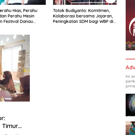
otok Budiyanto: Komitmen,
Kapolda Irjen Pol Setyo Boedi
olaborasi bersama Jajaran,
Letakkan Batu Pertama
eningkatan SDM bagi WBP di
Pembangunan Masjid Syuhada
apas IIA Parepare Terus
Mapolda Sulsel
itingkatkan
Adv
Ini 
peri
jurna
r:
 Timur
didikan