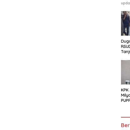
upda
Duga
RSU
Tanj
GEM
Pen
Tunt
KPK
Mily
PUPR
Ber