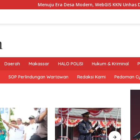
Menuju Era Desa Modern, WebGIS KKN Unhas Dorong Desa 
Daerah
Makassar
HALO POLISI
Hukum & Kriminal
P
SOP Perlindungan Wartawan
Redaksi Kami
Pedoman C