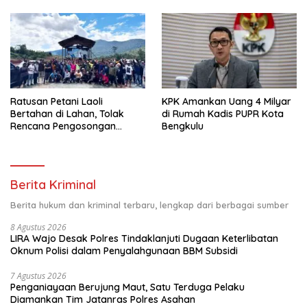
Kepada Kelompok
Minta Penegak Hukum Usut
Pemberdayaan dan
Tuntas
Kesejahteraan Keluarga di
Kelurahan Sentang
Ratusan Petani Laoli
KPK Amankan Uang 4 Milyar
Bertahan di Lahan, Tolak
di Rumah Kadis PUPR Kota
Rencana Pengosongan
Bengkulu
Pemkab Luwu Timur
Berita Kriminal
Berita hukum dan kriminal terbaru, lengkap dari berbagai sumber
8 Agustus 2026
LIRA Wajo Desak Polres Tindaklanjuti Dugaan Keterlibatan
Oknum Polisi dalam Penyalahgunaan BBM Subsidi
7 Agustus 2026
Penganiayaan Berujung Maut, Satu Terduga Pelaku
Diamankan Tim Jatanras Polres Asahan