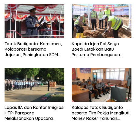
Evaluasi Wawancara oleh
Tim Penilai Mandiri
Totok Budiyanto: Komitmen,
Kapolda Irjen Pol Setyo
Kolaborasi bersama
Boedi Letakkan Batu
Jajaran, Peningkatan SDM
Pertama Pembangunan
bagi WBP di Lapas IIA
Masjid Syuhada Mapolda
Parepare Terus Ditingkatkan
Sulsel
Lapas IIA dan Kantor Imigrasi
Kalapas Totok Budiyanto
II TPI Parepare
beserta Tim Pokja Mengikuti
Melaksanakan Upacara
Monev Raker Tahunan
Ziarah Tabur Bunga di TMP
Reformasi Birokrasi
Paccekke Dalam Rangka
Memperingati Hari