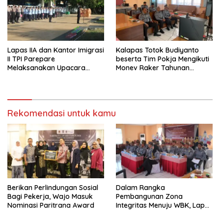
Lapas IIA dan Kantor Imigrasi
Kalapas Totok Budiyanto
II TPI Parepare
beserta Tim Pokja Mengikuti
Melaksanakan Upacara
Monev Raker Tahunan
Ziarah Tabur Bunga di TMP
Reformasi Birokrasi
Paccekke Dalam Rangka
Memperingati Hari
Kemenkumham RI ke-78
Tahun
Rekomendasi untuk kamu
Berikan Perlindungan Sosial
Dalam Rangka
Bagi Pekerja, Wajo Masuk
Pembangunan Zona
Nominasi Paritrana Award
Integritas Menuju WBK, Lapas
IIA Parepare Ikuti Desk