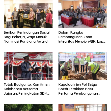
Berikan Perlindungan Sosial
Dalam Rangka
Bagi Pekerja, Wajo Masuk
Pembangunan Zona
Nominasi Paritrana Award
Integritas Menuju WBK, Lapas
IIA Parepare Ikuti Desk
Evaluasi Wawancara oleh
Tim Penilai Mandiri
Totok Budiyanto: Komitmen,
Kapolda Irjen Pol Setyo
Kolaborasi bersama
Boedi Letakkan Batu
Jajaran, Peningkatan SDM
Pertama Pembangunan
bagi WBP di Lapas IIA
Masjid Syuhada Mapolda
Parepare Terus Ditingkatkan
Sulsel