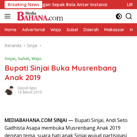
Langsung
Pertandingan Sepak Bola Antar Instansi
Breaking News
LIRA Wajo Desak
ke
konten
Home
Advertorial
Wajo
Sulsel
Daerah
Makassar
HAL
Beranda
Sinjai
Sinjai
,
Sulsel
,
Wajo
Bupati Sinjai Buka Musrenbang
Anak 2019
Sayyid Agus
18 Maret 2019
MEDIABAHANA.COM SINJAI —
Bupati Sinjai, Andi Seto
Gadhista Asapa membuka Musrenbang Anak 2019
dengan tema, suara hati anak Sinjai wujud partisipasi