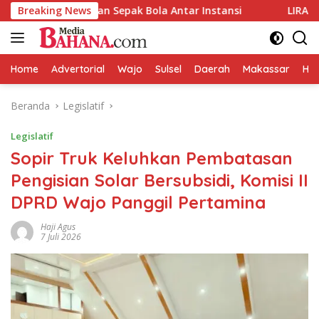
Langsung
tandingan Sepak Bola Antar Instansi
Breaking News
LIRA Wajo Desak Po
ke
konten
Home
Advertorial
Wajo
Sulsel
Daerah
Makassar
HAL
Beranda
Legislatif
Legislatif
Sopir Truk Keluhkan Pembatasan
Pengisian Solar Bersubsidi, Komisi II
DPRD Wajo Panggil Pertamina
Haji Agus
7 Juli 2026