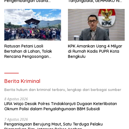
Pengembangan Usaha
Tanjungbalai, GEMMAKO RI
Kepada Kelompok
Minta Penegak Hukum Usut
Pemberdayaan dan
Tuntas
Kesejahteraan Keluarga di
Kelurahan Sentang
Ratusan Petani Laoli
KPK Amankan Uang 4 Milyar
Bertahan di Lahan, Tolak
di Rumah Kadis PUPR Kota
Rencana Pengosongan
Bengkulu
Pemkab Luwu Timur
Berita Kriminal
Berita hukum dan kriminal terbaru, lengkap dari berbagai sumber
8 Agustus 2026
LIRA Wajo Desak Polres Tindaklanjuti Dugaan Keterlibatan
Oknum Polisi dalam Penyalahgunaan BBM Subsidi
7 Agustus 2026
Penganiayaan Berujung Maut, Satu Terduga Pelaku