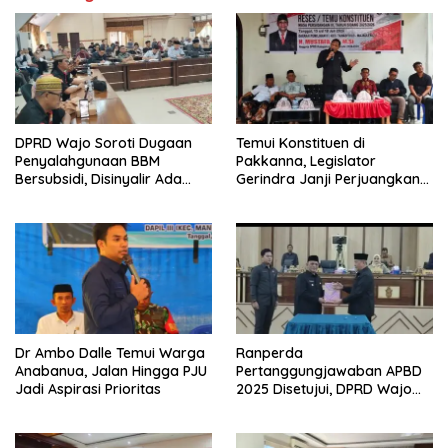
DPRD Wajo Soroti Dugaan
Temui Konstituen di
Penyalahgunaan BBM
Pakkanna, Legislator
Bersubsidi, Disinyalir Ada
Gerindra Janji Perjuangkan
Oknum Aparat Yang Terlibat
Aspirasi Masyarakat
Dr Ambo Dalle Temui Warga
Ranperda
Anabanua, Jalan Hingga PJU
Pertanggungjawaban APBD
Jadi Aspirasi Prioritas
2025 Disetujui, DPRD Wajo
Dorong Pengelolaan
Keuangan Daerah Lebih
Efektif