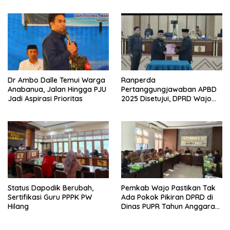
Oknum Aparat Yang Terlibat
Aspirasi Masyarakat
Dr Ambo Dalle Temui Warga
Ranperda
Anabanua, Jalan Hingga PJU
Pertanggungjawaban APBD
Jadi Aspirasi Prioritas
2025 Disetujui, DPRD Wajo
Dorong Pengelolaan
Keuangan Daerah Lebih
Efektif
Status Dapodik Berubah,
Pemkab Wajo Pastikan Tak
Sertifikasi Guru PPPK PW
Ada Pokok Pikiran DPRD di
Hilang
Dinas PUPR Tahun Anggaran
2026