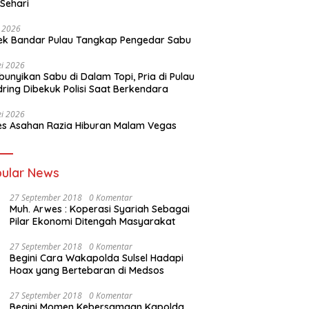
 Sehari
i 2026
ek Bandar Pulau Tangkap Pengedar Sabu
i 2026
unyikan Sabu di Dalam Topi, Pria di Pulau
ring Dibekuk Polisi Saat Berkendara
i 2026
es Asahan Razia Hiburan Malam Vegas
ular News
27 September 2018
0 Komentar
Muh. Arwes : Koperasi Syariah Sebagai
Pilar Ekonomi Ditengah Masyarakat
27 September 2018
0 Komentar
Begini Cara Wakapolda Sulsel Hadapi
Hoax yang Bertebaran di Medsos
27 September 2018
0 Komentar
Begini Momen Kebersamaan Kapolda