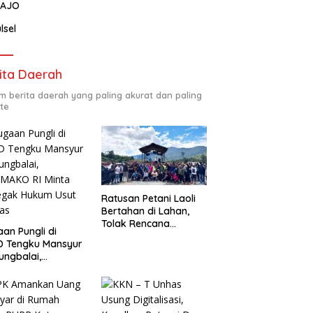
AJO
lsel
ita Daerah
m berita daerah yang paling akurat dan paling
te
Ratusan Petani Laoli
Bertahan di Lahan,
Tolak Rencana
an Pungli di
Pengosongan Pemkab
D Tengku Mansyur
Luwu Timur
ungbalai,
MAKO RI Minta
egak Hukum Usut
as