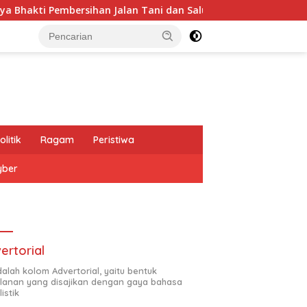
sihan Jalan Tani dan Saluran Irigasi
Perkuat Kordinas
olitik
Ragam
Peristiwa
yber
ertorial
adalah kolom Advertorial, yaitu bentuk
klanan yang disajikan dengan gaya bahasa
listik