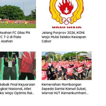
sahan FC Gilas PN
Jelang Porprov 2026, KONI
C 7-2 di Piala
Wajo Mulai Seleksi Kesiapan
s Asahan
Cabor
abak Final Kejuaraan
Kemeriahan Rombongan
gkat Nasional, Atlet
Sepeda Santai Kanwil Sulsel,
kis Wajo Optimis Raih
Warnai HUT Kemenkumham
ke-78