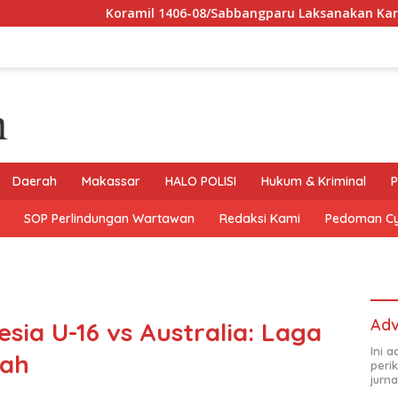
Koramil 1406-08/Sabbangparu Laksanakan Karya Bhakti Pember
Daerah
Makassar
HALO POLISI
Hukum & Kriminal
P
SOP Perlindungan Wartawan
Redaksi Kami
Pedoman C
Adv
sia U-16 vs Australia: Laga
Ini 
rah
peri
jurna