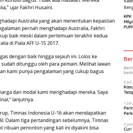
lam kondisi bagus. Tidak ada masalah. Mereka
a,” ujar Fakhri Husaini.
KPK
ghadapi Australia yang akan menentukan kepastian
Mily
PUPR
pengalaman pernah menghadapi Australia, Fakhri
ukup baik meski dalam pertemuan terakhir kedua
alia di Piala AFF U-15 2017.
as dengan baik hingga sejauh ini. Lolos ke
Ber
 sudah ditunggu oleh para pemain. Melihat lawan
Beri
t dan kami punya pengalaman yang cukup bagus
berb
6 Jul
Kasu
erharga dan modal kami menghadapi mereka. Saya
Teta
nal,” lanjutnya.
1 Jul
Peri
 grup, Timnas Indonesia U-16 akan mendapatkan
Perk
kep
alil. Dalam tiga pertandingan sebelumnya, Timnas
6 Jun
 ribuan penonton yang kali ini diyakini bisa
Curi