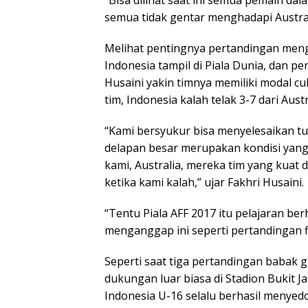
“Bisa dilihat saat ini semua pemain da
semua tidak gentar menghadapi Australi
Melihat pentingnya pertandingan men
Indonesia tampil di Piala Dunia, dan 
Husaini yakin timnya memiliki modal c
tim, Indonesia kalah telak 3-7 dari Austr
“Kami bersyukur bisa menyelesaikan tug
delapan besar merupakan kondisi yang
kami, Australia, mereka tim yang kua
ketika kami kalah,” ujar Fakhri Husaini.
“Tentu Piala AFF 2017 itu pelajaran b
menganggap ini seperti pertandingan fi
Seperti saat tiga pertandingan babak
dukungan luar biasa di Stadion Bukit J
Indonesia U-16 selalu berhasil menyedot