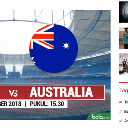
Tag
Te
B
A