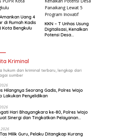
 Amankan Uang 4
ar di Rumah Kadis
KKN – T Unhas Usung
 Kota Bengkulu
Digitalisasi, Kenalkan
Potensi Desa
Panaikang Lewat 5
Program Inovatif
ita Kriminal
ta hukum dan kriminal terbaru, lengkap dari
agai sumber
i 2026
s Hilangnya Seorang Gadis, Polres Wajo
p Lakukan Penyelidikan
i 2026
ngati Hari Bhayangkara ke-80, Polres Wajo
uat Sinergi dan Tingkatkan Pelayanan
ada Masyarakat
i 2026
 Tas Milik Guru, Pelaku Ditangkap Kurang