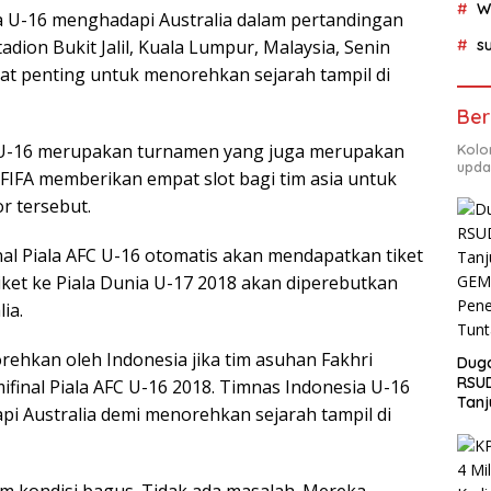
W
 U-16 menghadapi Australia dalam pertandingan
su
tadion Bukit Jalil, Kuala Lumpur, Malaysia, Senin
gat penting untuk menorehkan sejarah tampil di
Ber
FC U-16 merupakan turnamen yang juga merupakan
Kolo
upda
. FIFA memberikan empat slot bagi tim asia untuk
or tersebut.
inal Piala AFC U-16 otomatis akan mendapatkan tiket
tiket ke Piala Dunia U-17 2018 akan diperebutkan
ia.
orehkan oleh Indonesia jika tim asuhan Fakhri
Duga
RSU
ifinal Piala AFC U-16 2018. Timnas Indonesia U-16
Tanj
pi Australia demi menorehkan sejarah tampil di
GEM
Pen
Tunt