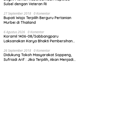
Sulsel dengan Veteran RI
27 September 2018
0 Komentar
Bupati Wajo Terpilih Berguru Pertanian
Murbei di Thailand
6 Agustus 2026
0 Komentar
Koramil 1406-08/Sabbangparu
Laksanakan Karya Bhakti Pembersihan
Jalan Tani dan Saluran Irigasi
26 September 2018
0 Komentar
Didukung Tokoh Masyarakat Soppeng,
Sufriadi Arif : Jika Terpilih, Akan Menjadi
Anggota Dewan untuk Semua