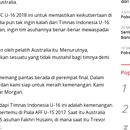
dari
stralia.
3 Jun
FC U-16 2018 ini untuk memastikan keikutsertaan di
Pols
a pun tak ingin kalah dari Timnas Indonesia U-16.
20 Me
gan, ingin tim asuhannya benar-benar mewaspadai
Semb
Band
16 Me
n oleh pelatih Australia itu. Menurutnya,
Polr
ukan sesuatu yang tidak mustahil bagi timnya demi
Pop
memang pantas berada di perempat final. Dalam
1
 dan kami siap untuk meraih kemenangan. Kami
ar Morgan.
2
adapi Timnas Indonesia U-16 ini adalah kemenangan
ertemu di Piala AFF U-15 2017. Saat itu Australia
 asuhan Fakhri Husaini, di mana saat itu Trevor
3
.