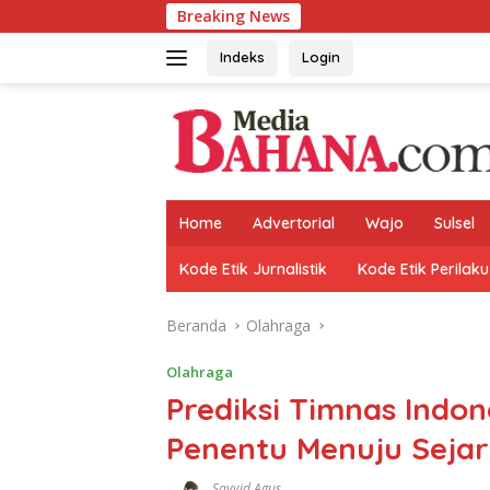
Langsung
Breaking News
ke
konten
Indeks
Login
Home
Advertorial
Wajo
Sulsel
Kode Etik Jurnalistik
Kode Etik Perilaku
Beranda
Olahraga
Olahraga
Prediksi Timnas Indone
Penentu Menuju Seja
Sayyid Agus