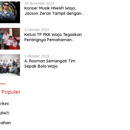
30 November 2025
Konser Musik HIWAFI Wajo,
Jacson Zeran Tampil dengan
“Tabola Bale”
9 Oktober 2025
Ketua TP PKK Wajo Tegaskan
Pentingnya Pemahaman
Tentang Administrasi
Kependudukan
5 Oktober 2025
A. Rosman Semangati Tim
Sepak Bola Wajo
 Populer
rkini
UPATI
sahan