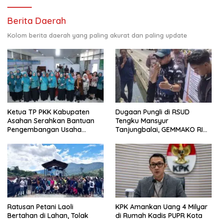
Berita Daerah
Kolom berita daerah yang paling akurat dan paling update
Ketua TP PKK Kabupaten
Dugaan Pungli di RSUD
Asahan Serahkan Bantuan
Tengku Mansyur
Pengembangan Usaha
Tanjungbalai, GEMMAKO RI
Kepada Kelompok
Minta Penegak Hukum Usut
Pemberdayaan dan
Tuntas
Kesejahteraan Keluarga di
Kelurahan Sentang
Ratusan Petani Laoli
KPK Amankan Uang 4 Milyar
Bertahan di Lahan, Tolak
di Rumah Kadis PUPR Kota