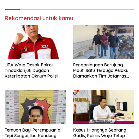
Masyarakat
Rekomendasi untuk kamu
LIRA Wajo Desak Polres
Penganiayaan Berujung
Tindaklanjuti Dugaan
Maut, Satu Terduga Pelaku
Keterlibatan Oknum Polisi
Diamankan Tim Jatanras
dalam Penyalahgunaan BBM
Polres Asahan
Subsidi
Temuan Bayi Perempuan di
Kasus Hilangnya Seorang
Tepi Sungai, Ibu Kandung
Gadis, Polres Wajo Tetap