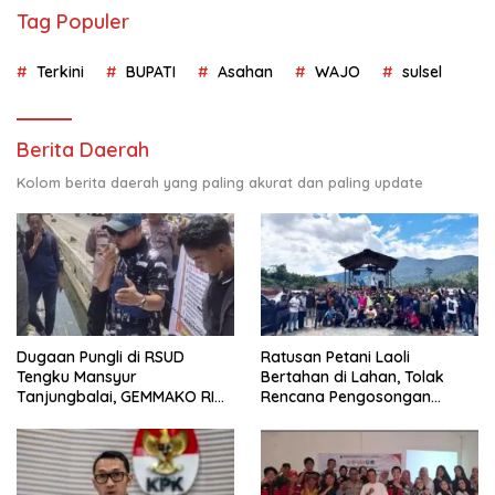
Tag Populer
Terkini
BUPATI
Asahan
WAJO
sulsel
Berita Daerah
Kolom berita daerah yang paling akurat dan paling update
Dugaan Pungli di RSUD
Ratusan Petani Laoli
Tengku Mansyur
Bertahan di Lahan, Tolak
Tanjungbalai, GEMMAKO RI
Rencana Pengosongan
Minta Penegak Hukum Usut
Pemkab Luwu Timur
Tuntas