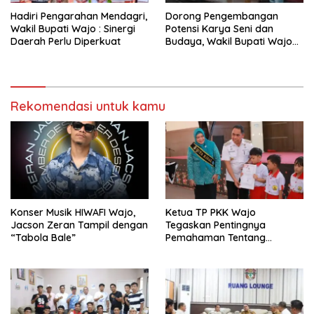
Hadiri Pengarahan Mendagri,
Dorong Pengembangan
Wakil Bupati Wajo : Sinergi
Potensi Karya Seni dan
Daerah Perlu Diperkuat
Budaya, Wakil Bupati Wajo
Lepas Peserta Pemilihan
Anadara Kallolo
Rekomendasi untuk kamu
Konser Musik HIWAFI Wajo,
Ketua TP PKK Wajo
Jacson Zeran Tampil dengan
Tegaskan Pentingnya
“Tabola Bale”
Pemahaman Tentang
Administrasi Kependudukan