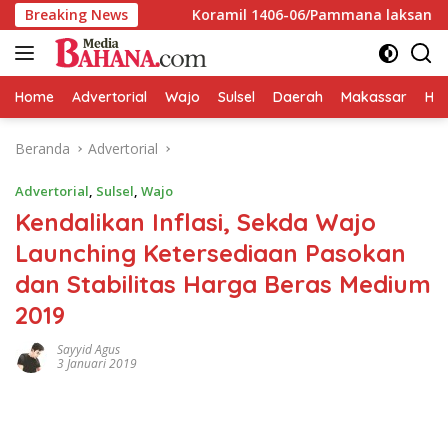
Langsung
dra Wajo
Breaking News
Koramil 1406-06/Pammana laksanakan Karya B
ke
konten
Home
Advertorial
Wajo
Sulsel
Daerah
Makassar
HAL
Beranda
Advertorial
Advertorial
,
Sulsel
,
Wajo
Kendalikan Inflasi, Sekda Wajo
Launching Ketersediaan Pasokan
dan Stabilitas Harga Beras Medium
2019
Sayyid Agus
3 Januari 2019