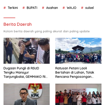
Terkini
BUPATI
Asahan
WAJO
sulsel
Berita Daerah
Kolom berita daerah yang paling akurat dan paling update
Dugaan Pungli di RSUD
Ratusan Petani Laoli
Tengku Mansyur
Bertahan di Lahan, Tolak
Tanjungbalai, GEMMAKO RI
Rencana Pengosongan
Minta Penegak Hukum Usut
Pemkab Luwu Timur
Tuntas