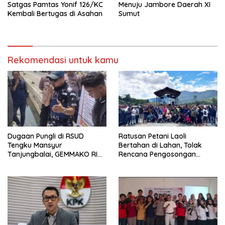
Satgas Pamtas Yonif 126/KC
Menuju Jambore Daerah XI
Kembali Bertugas di Asahan
Sumut
Rekomendasi untuk kamu
Dugaan Pungli di RSUD
Ratusan Petani Laoli
Tengku Mansyur
Bertahan di Lahan, Tolak
Tanjungbalai, GEMMAKO RI
Rencana Pengosongan
Minta Penegak Hukum Usut
Pemkab Luwu Timur
Tuntas