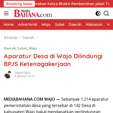
Langsung
aru Laksanakan Karya Bhakti Pembersihan Jalan Tani dan Salur
Breaking News
ke
konten
Home
Advertorial
Wajo
Sulsel
Daerah
Makassar
HAL
Beranda
Daerah
Daerah
,
Sulsel
,
Wajo
Aparatur Desa di Wajo Dilindungi
BPJS Ketenagakerjaan
Sayyid Agus
8 Januari 2019
MEDIABAHANA.COM WAJO —
Sebanyak 1.214 aparatur
pemerintahan desa yang tersebar di 142 Desa di
kabupaten Wajo bakal mendapatkan perlindungan