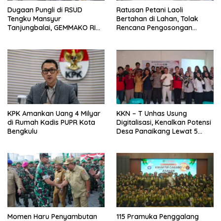
Dugaan Pungli di RSUD
Ratusan Petani Laoli
Tengku Mansyur
Bertahan di Lahan, Tolak
Tanjungbalai, GEMMAKO RI
Rencana Pengosongan
Minta Penegak Hukum Usut
Pemkab Luwu Timur
Tuntas
KPK Amankan Uang 4 Milyar
KKN – T Unhas Usung
di Rumah Kadis PUPR Kota
Digitalisasi, Kenalkan Potensi
Bengkulu
Desa Panaikang Lewat 5
Program Inovatif
Momen Haru Penyambutan
115 Pramuka Penggalang