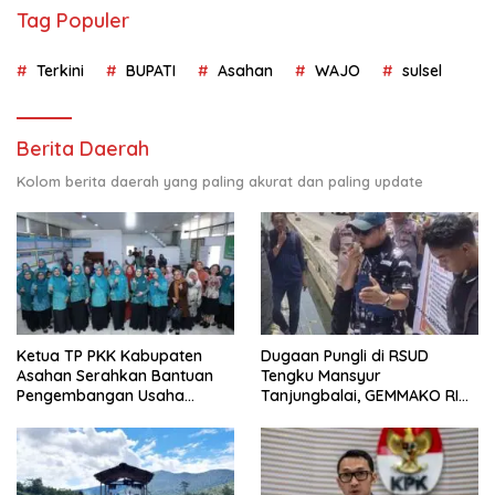
Tag Populer
Terkini
BUPATI
Asahan
WAJO
sulsel
Berita Daerah
Kolom berita daerah yang paling akurat dan paling update
Ketua TP PKK Kabupaten
Dugaan Pungli di RSUD
Asahan Serahkan Bantuan
Tengku Mansyur
Pengembangan Usaha
Tanjungbalai, GEMMAKO RI
Kepada Kelompok
Minta Penegak Hukum Usut
Pemberdayaan dan
Tuntas
Kesejahteraan Keluarga di
Kelurahan Sentang