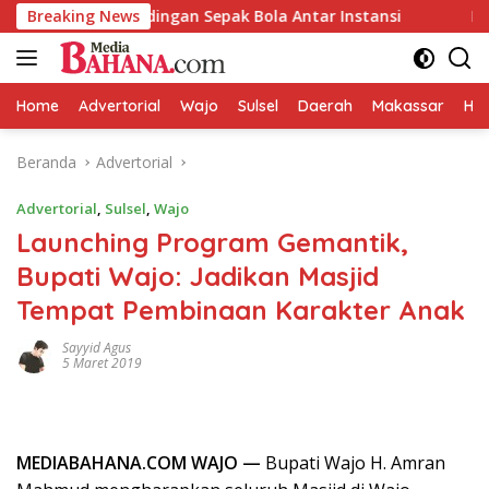
Langsung
ar Pertandingan Sepak Bola Antar Instansi
Breaking News
LIRA Wajo De
ke
konten
Home
Advertorial
Wajo
Sulsel
Daerah
Makassar
HAL
Beranda
Advertorial
Advertorial
,
Sulsel
,
Wajo
Launching Program Gemantik,
Bupati Wajo: Jadikan Masjid
Tempat Pembinaan Karakter Anak
Sayyid Agus
5 Maret 2019
MEDIABAHANA.COM WAJO —
Bupati Wajo H. Amran