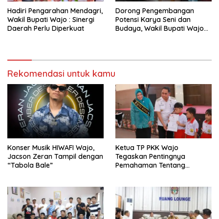
Hadiri Pengarahan Mendagri,
Dorong Pengembangan
Wakil Bupati Wajo : Sinergi
Potensi Karya Seni dan
Daerah Perlu Diperkuat
Budaya, Wakil Bupati Wajo
Lepas Peserta Pemilihan
Anadara Kallolo
Rekomendasi untuk kamu
Konser Musik HIWAFI Wajo,
Ketua TP PKK Wajo
Jacson Zeran Tampil dengan
Tegaskan Pentingnya
“Tabola Bale”
Pemahaman Tentang
Administrasi Kependudukan