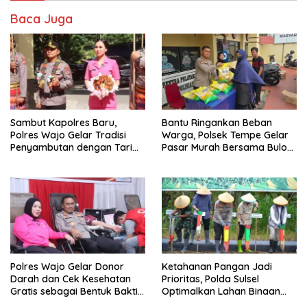
Baca Juga
Sambut Kapolres Baru,
Bantu Ringankan Beban
Polres Wajo Gelar Tradisi
Warga, Polsek Tempe Gelar
Penyambutan dengan Tari
Pasar Murah Bersama Bulog
Padduppa
Wajo
Polres Wajo Gelar Donor
Ketahanan Pangan Jadi
Darah dan Cek Kesehatan
Prioritas, Polda Sulsel
Gratis sebagai Bentuk Bakti
Optimalkan Lahan Binaan
Polri untuk Masyarakat*
untuk Produksi Jagung