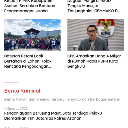
Ketua TP PKK Kabupaten
Dugaan Pungli di RSUD
Asahan Serahkan Bantuan
Tengku Mansyur
Pengembangan Usaha
Tanjungbalai, GEMMAKO RI
Kepada Kelompok
Minta Penegak Hukum Usut
Pemberdayaan dan
Tuntas
Kesejahteraan Keluarga di
Kelurahan Sentang
Ratusan Petani Laoli
KPK Amankan Uang 4 Milyar
Bertahan di Lahan, Tolak
di Rumah Kadis PUPR Kota
Rencana Pengosongan
Bengkulu
Pemkab Luwu Timur
Berita Kriminal
Berita hukum dan kriminal terbaru, lengkap dari berbagai sumber
7 Agustus 2026
Penganiayaan Berujung Maut, Satu Terduga Pelaku
Diamankan Tim Jatanras Polres Asahan