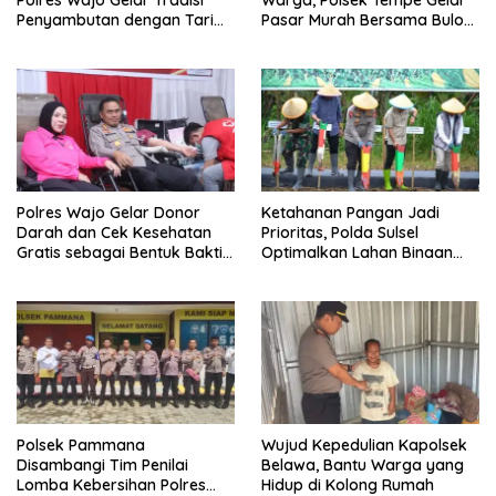
Polres Wajo Gelar Tradisi
Warga, Polsek Tempe Gelar
Penyambutan dengan Tari
Pasar Murah Bersama Bulog
Padduppa
Wajo
Polres Wajo Gelar Donor
Ketahanan Pangan Jadi
Darah dan Cek Kesehatan
Prioritas, Polda Sulsel
Gratis sebagai Bentuk Bakti
Optimalkan Lahan Binaan
Polri untuk Masyarakat*
untuk Produksi Jagung
Nasional
Polsek Pammana
Wujud Kepedulian Kapolsek
Disambangi Tim Penilai
Belawa, Bantu Warga yang
Lomba Kebersihan Polres
Hidup di Kolong Rumah