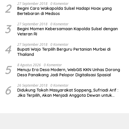
2
27 September 2018
0 Komentar
Begini Cara Wakapolda Sulsel Hadapi Hoax yang
Bertebaran di Medsos
3
27 September 2018
0 Komentar
Begini Momen Kebersamaan Kapolda Sulsel dengan
Veteran RI
4
27 September 2018
0 Komentar
Bupati Wajo Terpilih Berguru Pertanian Murbei di
Thailand
5
8 Agustus 2026
0 Komentar
Menuju Era Desa Modern, WebGIS KKN Unhas Dorong
Desa Panaikang Jadi Pelopor Digitalisasi Spasial
6
26 September 2018
0 Komentar
Didukung Tokoh Masyarakat Soppeng, Sufriadi Arif :
Jika Terpilih, Akan Menjadi Anggota Dewan untuk
Semua