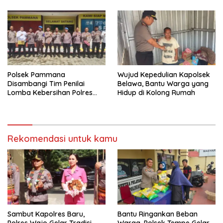
Nasional
Polsek Pammana
Wujud Kepedulian Kapolsek
Disambangi Tim Penilai
Belawa, Bantu Warga yang
Lomba Kebersihan Polres
Hidup di Kolong Rumah
Wajo Jelang HUT
Bhayangkara ke-80
Rekomendasi untuk kamu
Sambut Kapolres Baru,
Bantu Ringankan Beban