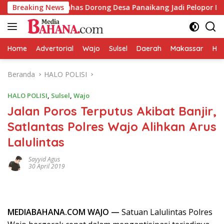
Langsung
S KKN Unhas Dorong Desa Panaikang Jadi Pelopor Digitalisasi S
Breaking News
ke
konten
Home
Advertorial
Wajo
Sulsel
Daerah
Makassar
HAL
Beranda
HALO POLISI
HALO POLISI
,
Sulsel
,
Wajo
Jalan Poros Terputus Akibat Banjir,
Satlantas Polres Wajo Alihkan Arus
Lalulintas
Sayyid Agus
30 April 2019
MEDIABAHANA.COM WAJO —
Satuan Lalulintas Polres