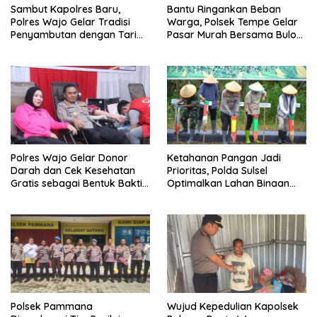
Sambut Kapolres Baru,
Bantu Ringankan Beban
Polres Wajo Gelar Tradisi
Warga, Polsek Tempe Gelar
Penyambutan dengan Tari
Pasar Murah Bersama Bulog
Padduppa
Wajo
Polres Wajo Gelar Donor
Ketahanan Pangan Jadi
Darah dan Cek Kesehatan
Prioritas, Polda Sulsel
Gratis sebagai Bentuk Bakti
Optimalkan Lahan Binaan
Polri untuk Masyarakat*
untuk Produksi Jagung
Nasional
Polsek Pammana
Wujud Kepedulian Kapolsek