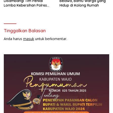
Disambangi Tim Penilai
Belawa, Bantu Warga yang
Lomba Kebersihan Polres
Hidup di Kolong Rumah
Wajo Jelang HUT
Bhayangkara ke-80
Tinggalkan Balasan
Anda harus
masuk
untuk berkomentar.