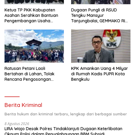
Ketua TP PKK Kabupaten
Dugaan Pungli di RSUD
Asahan Serahkan Bantuan
Tengku Mansyur
Pengembangan Usaha
Tanjungbalai, GEMMAKO RI
Kepada Kelompok
Minta Penegak Hukum Usut
Pemberdayaan dan
Tuntas
Kesejahteraan Keluarga di
Kelurahan Sentang
Ratusan Petani Laoli
KPK Amankan Uang 4 Milyar
Bertahan di Lahan, Tolak
di Rumah Kadis PUPR Kota
Rencana Pengosongan
Bengkulu
Pemkab Luwu Timur
Berita Kriminal
Berita hukum dan kriminal terbaru, lengkap dari berbagai sumber
8 Agustus 2026
LIRA Wajo Desak Polres Tindaklanjuti Dugaan Keterlibatan
Oknum Polisi dalam Penyalahgunaan BBM Subsidi