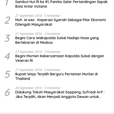
1
Sambut Hut RI ke 81, Panitia Gelar Pertandingan Sepak
Bola Antar Instansi
2
27 September 2018
0 Komentar
Muh. Arwes : Koperasi Syariah Sebagai Pilar Ekonomi
Ditengah Masyarakat
3
27 September 2018
0 Komentar
Begini Cara Wakapolda Sulsel Hadapi Hoax yang
Bertebaran di Medsos
4
27 September 2018
0 Komentar
Begini Momen Kebersamaan Kapolda Sulsel dengan
Veteran RI
5
27 September 2018
0 Komentar
Bupati Wajo Terpilih Berguru Pertanian Murbei di
Thailand
6
26 September 2018
0 Komentar
Didukung Tokoh Masyarakat Soppeng, Sufriadi Arif :
Jika Terpilih, Akan Menjadi Anggota Dewan untuk
Semua