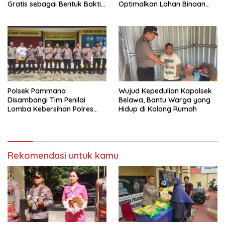
Gratis sebagai Bentuk Bakti
Optimalkan Lahan Binaan
Polri untuk Masyarakat*
untuk Produksi Jagung
Nasional
Polsek Pammana
Wujud Kepedulian Kapolsek
Disambangi Tim Penilai
Belawa, Bantu Warga yang
Lomba Kebersihan Polres
Hidup di Kolong Rumah
Wajo Jelang HUT
Bhayangkara ke-80
Rekomendasi untuk kamu