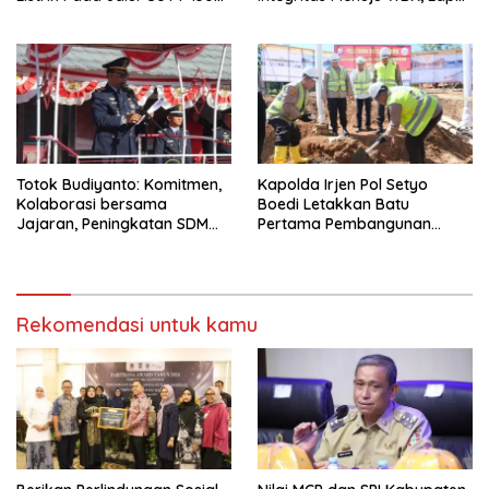
KK
IIA Parepare Ikuti Desk
Evaluasi Wawancara oleh
Tim Penilai Mandiri
Totok Budiyanto: Komitmen,
Kapolda Irjen Pol Setyo
Kolaborasi bersama
Boedi Letakkan Batu
Jajaran, Peningkatan SDM
Pertama Pembangunan
bagi WBP di Lapas IIA
Masjid Syuhada Mapolda
Parepare Terus Ditingkatkan
Sulsel
Rekomendasi untuk kamu