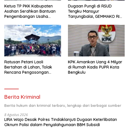
Ketua TP PKK Kabupaten
Dugaan Pungli di RSUD
Asahan Serahkan Bantuan
Tengku Mansyur
Pengembangan Usaha
Tanjungbalai, GEMMAKO RI
Kepada Kelompok
Minta Penegak Hukum Usut
Pemberdayaan dan
Tuntas
Kesejahteraan Keluarga di
Kelurahan Sentang
Ratusan Petani Laoli
KPK Amankan Uang 4 Milyar
Bertahan di Lahan, Tolak
di Rumah Kadis PUPR Kota
Rencana Pengosongan
Bengkulu
Pemkab Luwu Timur
Berita Kriminal
Berita hukum dan kriminal terbaru, lengkap dari berbagai sumber
8 Agustus 2026
LIRA Wajo Desak Polres Tindaklanjuti Dugaan Keterlibatan
Oknum Polisi dalam Penyalahgunaan BBM Subsidi