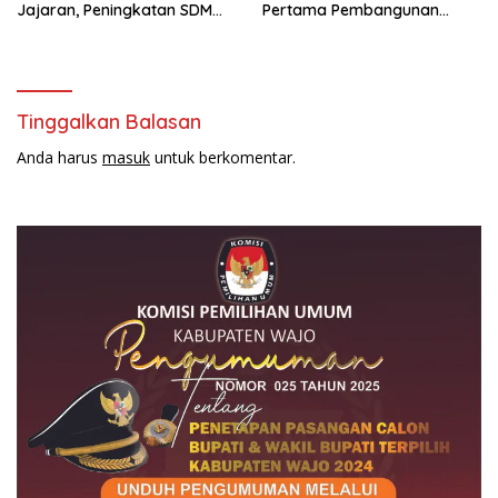
Jajaran, Peningkatan SDM
Pertama Pembangunan
bagi WBP di Lapas IIA
Masjid Syuhada Mapolda
Parepare Terus Ditingkatkan
Sulsel
Tinggalkan Balasan
Anda harus
masuk
untuk berkomentar.