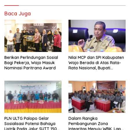
Baca Juga
Berikan Perlindungan Sosial
Nilai MCP dan SPI Kabupaten
Bagi Pekerja, Wajo Masuk
Wajo Berada di Atas Rata-
Nominasi Paritrana Award
Rata Nasional, Bupati
Apresiasi Seluruh Pihak
PLN ULTG Palopo Gelar
Dalam Rangka
Sosialisasi Potensi Bahaya
Pembangunan Zona
Listrik Pada Jalur SUTT 150
Integritas Menuju WBK, Lapas