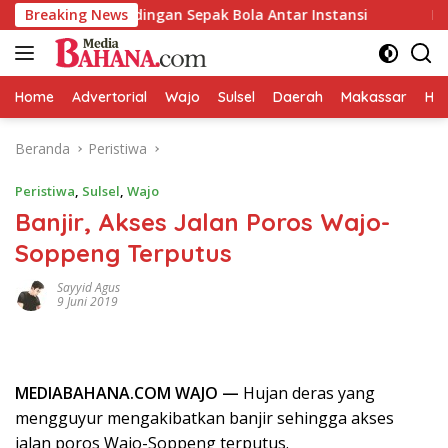
Langsung
lar Pertandingan Sepak Bola Antar Instansi
Breaking News
LIRA Wajo D
ke
konten
Home
Advertorial
Wajo
Sulsel
Daerah
Makassar
HAL
Beranda
Peristiwa
Peristiwa
,
Sulsel
,
Wajo
Banjir, Akses Jalan Poros Wajo-
Soppeng Terputus
Sayyid Agus
9 Juni 2019
MEDIABAHANA.COM WAJO —
Hujan deras yang
mengguyur mengakibatkan banjir sehingga akses
jalan poros Wajo-Soppeng terputus.