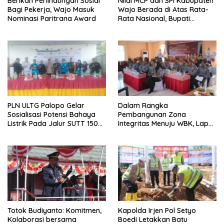
Berikan Perlindungan Sosial
Nilai MCP dan SPI Kabupaten
Bagi Pekerja, Wajo Masuk
Wajo Berada di Atas Rata-
Nominasi Paritrana Award
Rata Nasional, Bupati
Apresiasi Seluruh Pihak
PLN ULTG Palopo Gelar
Dalam Rangka
Sosialisasi Potensi Bahaya
Pembangunan Zona
Listrik Pada Jalur SUTT 150
Integritas Menuju WBK, Lapas
KK
IIA Parepare Ikuti Desk
Evaluasi Wawancara oleh
Tim Penilai Mandiri
Totok Budiyanto: Komitmen,
Kapolda Irjen Pol Setyo
Kolaborasi bersama
Boedi Letakkan Batu