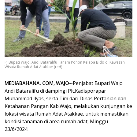
Pj Bupati Wajo, Andi Bataralifu Tanam Pohon Kelapa Bido di Kawasan
Wisata Rumah Adat Atakkae (red)
MEDIABAHANA. COM, WAJO-
-Penjabat Bupati Wajo
Andi Bataralifu di dampingi Plt.Kadisporapar
Muhammad Ilyas, serta Tim dari Dinas Pertanian dan
Ketahanan Pangan Kab.Wajo, melakukan kunjungan ke
lokasi wisata Rumah Adat Atakkae, untuk memastikan
kondisi tanaman di area rumah adat, Minggu
23/6/2024.