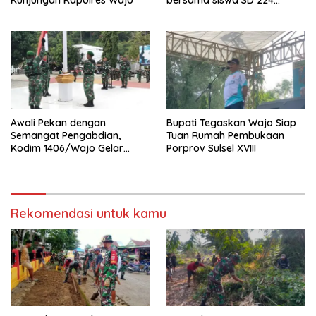
Pammana bersihkan saluran
air
Awali Pekan dengan
Bupati Tegaskan Wajo Siap
Semangat Pengabdian,
Tuan Rumah Pembukaan
Kodim 1406/Wajo Gelar
Porprov Sulsel XVIII
Upacara Bendera Rutin
Rekomendasi untuk kamu