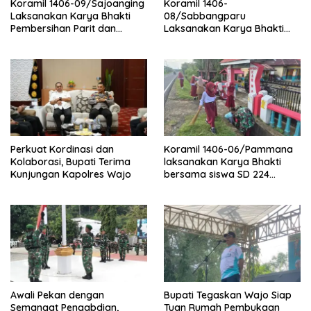
Koramil 1406-09/Sajoanging
Koramil 1406-
Laksanakan Karya Bhakti
08/Sabbangparu
Pembersihan Parit dan
Laksanakan Karya Bhakti
Saluran Air
Pembersihan Jalan Tani dan
Saluran Irigasi
Perkuat Kordinasi dan
Koramil 1406-06/Pammana
Kolaborasi, Bupati Terima
laksanakan Karya Bhakti
Kunjungan Kapolres Wajo
bersama siswa SD 224
Pammana bersihkan saluran
air
Awali Pekan dengan
Bupati Tegaskan Wajo Siap
Semangat Pengabdian,
Tuan Rumah Pembukaan