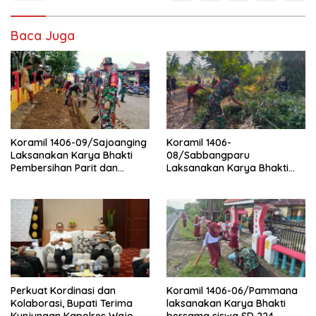
Baca Juga
Koramil 1406-09/Sajoanging
Koramil 1406-
Laksanakan Karya Bhakti
08/Sabbangparu
Pembersihan Parit dan
Laksanakan Karya Bhakti
Saluran Air
Pembersihan Jalan Tani dan
Saluran Irigasi
Perkuat Kordinasi dan
Koramil 1406-06/Pammana
Kolaborasi, Bupati Terima
laksanakan Karya Bhakti
Kunjungan Kapolres Wajo
bersama siswa SD 224