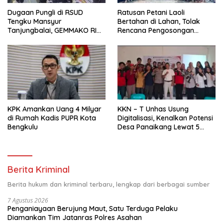
Dugaan Pungli di RSUD
Ratusan Petani Laoli
Tengku Mansyur
Bertahan di Lahan, Tolak
Tanjungbalai, GEMMAKO RI
Rencana Pengosongan
Minta Penegak Hukum Usut
Pemkab Luwu Timur
Tuntas
KPK Amankan Uang 4 Milyar
KKN – T Unhas Usung
di Rumah Kadis PUPR Kota
Digitalisasi, Kenalkan Potensi
Bengkulu
Desa Panaikang Lewat 5
Program Inovatif
Berita Kriminal
Berita hukum dan kriminal terbaru, lengkap dari berbagai sumber
7 Agustus 2026
Penganiayaan Berujung Maut, Satu Terduga Pelaku
Diamankan Tim Jatanras Polres Asahan