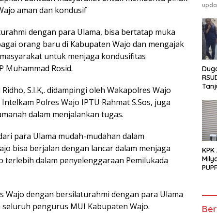
upda
 Wajo aman dan kondusif
ilaturahmi dengan para Ulama, bisa bertatap muka
bagai orang baru di Kabupaten Wajo dan mengajak
masyarakat untuk menjaga kondusifitas
BP Muhammad Rosid.
Duga
RSU
Tanj
idho, S.I.K,. didampingi oleh Wakapolres Wajo
GEM
 Intelkam Polres Wajo IPTU Rahmat S.Sos, juga
Pen
Tunt
amanah dalam menjalankan tugas.
 dari para Ulama mudah-mudahan dalam
o bisa berjalan dengan lancar dalam menjaga
KPK
Mily
jo terlebih dalam penyelenggaraan Pemilukada
PUPR
s Wajo dengan bersilaturahmi dengan para Ulama
n seluruh pengurus MUI Kabupaten Wajo.
Ber