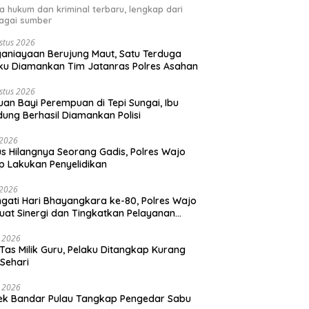
ta hukum dan kriminal terbaru, lengkap dari
agai sumber
stus 2026
aniayaan Berujung Maut, Satu Terduga
ku Diamankan Tim Jatanras Polres Asahan
stus 2026
an Bayi Perempuan di Tepi Sungai, Ibu
ung Berhasil Diamankan Polisi
i 2026
s Hilangnya Seorang Gadis, Polres Wajo
p Lakukan Penyelidikan
i 2026
ngati Hari Bhayangkara ke-80, Polres Wajo
uat Sinergi dan Tingkatkan Pelayanan
ada Masyarakat
i 2026
 Tas Milik Guru, Pelaku Ditangkap Kurang
 Sehari
i 2026
ek Bandar Pulau Tangkap Pengedar Sabu