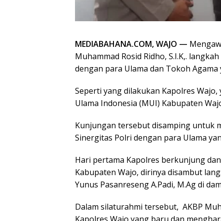
MEDIABAHANA.COM, WAJO —
Mengawal
Muhammad Rosid Ridho, S.I.K,. langkah
dengan para Ulama dan Tokoh Agama y
Seperti yang dilakukan Kapolres Wajo, 
Ulama Indonesia (MUI) Kabupaten Waj
Kunjungan tersebut disamping untuk m
Sinergitas Polri dengan para Ulama ya
Hari pertama Kapolres berkunjung dan
Kabupaten Wajo, dirinya disambut lan
Yunus Pasanreseng A.Padi, M.Ag di da
Dalam silaturahmi tersebut, AKBP Muh
Kapolres Wajo yang baru dan mengha