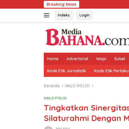
Langsung
Breaking News
Koramil 1406
ke
konten
Indeks
Login
Home
Advertorial
Wajo
Sulsel
Kode Etik Jurnalistik
Kode Etik Perilaku
Beranda
HALO POLISI
HALO POLISI
Tingkatkan Sinergitas
Silaturahmi Dengan M
Haji Agus