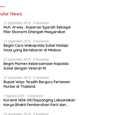
ular News
27 September 2018
0 Komentar
Muh. Arwes : Koperasi Syariah Sebagai
Pilar Ekonomi Ditengah Masyarakat
27 September 2018
0 Komentar
Begini Cara Wakapolda Sulsel Hadapi
Hoax yang Bertebaran di Medsos
27 September 2018
0 Komentar
Begini Momen Kebersamaan Kapolda
Sulsel dengan Veteran RI
27 September 2018
0 Komentar
Bupati Wajo Terpilih Berguru Pertanian
Murbei di Thailand
7 Agustus 2026
0 Komentar
Koramil 1406-09/Sajoanging Laksanakan
Karya Bhakti Pembersihan Parit dan
Saluran Air
26 September 2018
0 Komentar