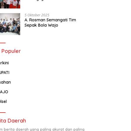
Tentang Administrasi
Kependudukan
5 Oktober 2025
A. Rosman Semangati Tim
Sepak Bola Wajo
 Populer
rkini
UPATI
sahan
AJO
lsel
ita Daerah
m berita daerah yang paling akurat dan paling