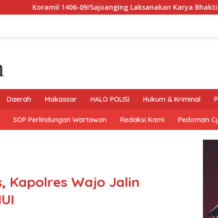
-09/Sajoanging Laksanakan Karya Bhakti Pembersihan Parit dan 
Daerah
Makassar
HALO POLISI
Hukum & Kriminal
P
SOP Perlindungan Wartawan
Redaksi Kami
Pedoman C
, Kapolres Wajo Jalin
UI