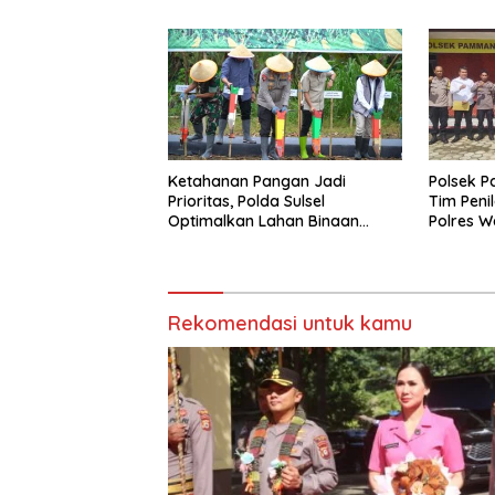
Padduppa
Wajo
Ketahanan Pangan Jadi
Polsek 
Prioritas, Polda Sulsel
Tim Peni
Optimalkan Lahan Binaan
Polres W
untuk Produksi Jagung
Bhayang
Nasional
Rekomendasi untuk kamu