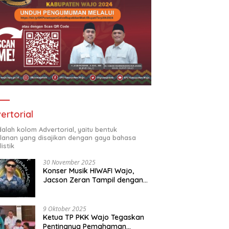
ertorial
adalah kolom Advertorial, yaitu bentuk
klanan yang disajikan dengan gaya bahasa
listik
30 November 2025
Konser Musik HIWAFI Wajo,
Jacson Zeran Tampil dengan
“Tabola Bale”
9 Oktober 2025
Ketua TP PKK Wajo Tegaskan
Pentingnya Pemahaman