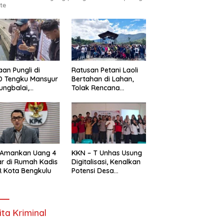
te
an Pungli di
Ratusan Petani Laoli
D Tengku Mansyur
Bertahan di Lahan,
ungbalai,
Tolak Rencana
MAKO RI Minta
Pengosongan Pemkab
egak Hukum Usut
Luwu Timur
as
 Amankan Uang 4
KKN – T Unhas Usung
ar di Rumah Kadis
Digitalisasi, Kenalkan
 Kota Bengkulu
Potensi Desa
Panaikang Lewat 5
Program Inovatif
ita Kriminal