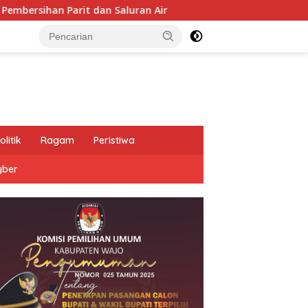
Saluran Air
Penganiayaan Berujung Maut, Satu Terdug
olitik
Ragam
Peristiwa
yber