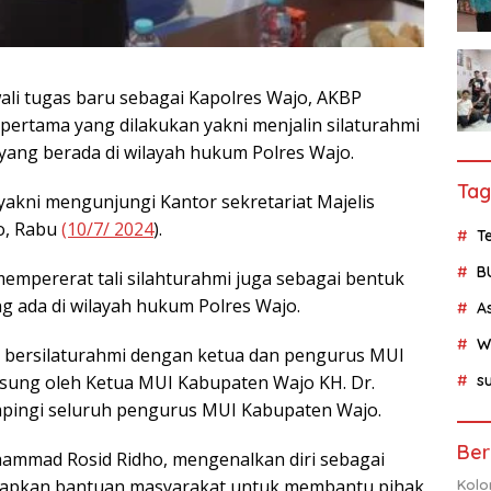
i tugas baru sebagai Kapolres Wajo, AKBP
 pertama yang dilakukan yakni menjalin silaturahmi
ang berada di wilayah hukum Polres Wajo.
Tag
yakni mengunjungi Kantor sekretariat Majelis
o, Rabu
(10/7/ 2024
).
Te
B
empererat tali silahturahmi juga sebagai bentuk
ng ada di wilayah hukum Polres Wajo.
A
W
 bersilaturahmi dengan ketua dan pengurus MUI
su
gsung oleh Ketua MUI Kabupaten Wajo KH. Dr.
mpingi seluruh pengurus MUI Kabupaten Wajo.
Ber
ammad Rosid Ridho, mengenalkan diri sebagai
rapkan bantuan masyarakat untuk membantu pihak
Kolo