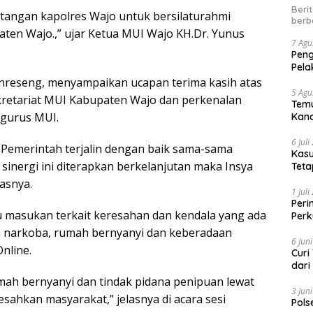
Beri
atangan kapolres Wajo untuk bersilaturahmi
berb
en Wajo.,” ujar Ketua MUI Wajo KH.Dr. Yunus
7 Agu
Peng
Pela
nreseng, menyampaikan ucapan terima kasih atas
5 Agu
kretariat MUI Kabupaten Wajo dan perkenalan
Temu
ngurus MUI.
Kand
6 Jul
, Pemerintah terjalin dengan baik sama-sama
Kasu
sinergi ini diterapkan berkelanjutan maka Insya
Teta
lasnya.
1 Jul
Peri
 masukan terkait keresahan dan kendala yang ada
Perk
kep
 narkoba, rumah bernyanyi dan keberadaan
6 Jun
Online.
Curi
dari
mah bernyanyi dan tindak pidana penipuan lewat
3 Jun
esahkan masyarakat,” jelasnya di acara sesi
Pols