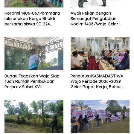
Koramil 1406-06/Pammana
Awali Pekan dengan
laksanakan Karya Bhakti
Semangat Pengabdian,
bersama siswa SD 224
Kodim 1406/Wajo Gelar
Pammana bersihkan saluran
Upacara Bendera Rutin
air
Bupati Tegaskan Wajo Siap
Pengurus IKASMADASTIWA
Tuan Rumah Pembukaan
Wajo Periode 2026–2029
Porprov Sulsel XVIII
Gelar Rapat Kerja, Bahas
Program Kerja Prioritas