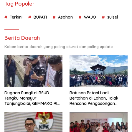
Tag Populer
Terkini
BUPATI
Asahan
WAJO
sulsel
Berita Daerah
Kolom berita daerah yang paling akurat dan paling update
Dugaan Pungli di RSUD
Ratusan Petani Laoli
Tengku Mansyur
Bertahan di Lahan, Tolak
Tanjungbalai, GEMMAKO RI
Rencana Pengosongan
Minta Penegak Hukum Usut
Pemkab Luwu Timur
Tuntas