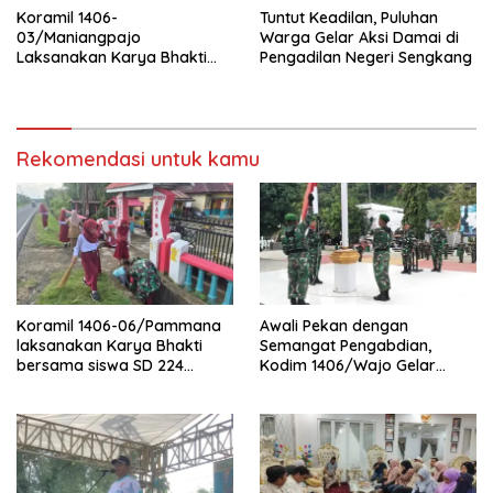
Koramil 1406-
Tuntut Keadilan, Puluhan
03/Maniangpajo
Warga Gelar Aksi Damai di
Laksanakan Karya Bhakti
Pengadilan Negeri Sengkang
Pembersihan Jalan
Rekomendasi untuk kamu
Koramil 1406-06/Pammana
Awali Pekan dengan
laksanakan Karya Bhakti
Semangat Pengabdian,
bersama siswa SD 224
Kodim 1406/Wajo Gelar
Pammana bersihkan saluran
Upacara Bendera Rutin
air