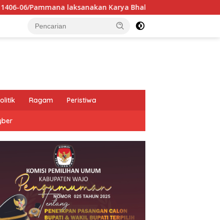
aksanakan Karya Bhakti bersama siswa SD 224 Pammana bersih
olitik
Ragam
Peristiwa
yber