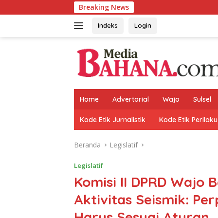
Langsung
Breaking News
Andi Rosm
ke
konten
Indeks
Login
Home
Advertorial
Wajo
Sulsel
Kode Etik Jurnalistik
Kode Etik Perilaku
Beranda
Legislatif
Legislatif
Komisi II DPRD Wajo
Aktivitas Seismik: P
Harus Sesuai Aturan