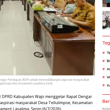
Tag
Te
B
A
W
ngar Pendapat (RDP) untuk menindaklanjuti aspirasi masyarakat
mpensasi eks Ornament Lasalima (red)
su
II DPRD Kabupaten Wajo menggelar Rapat Dengar
Ber
 aspirasi masyarakat Desa Tellulimpoe, Kecamatan
ament Lasalima, Senin (6/7/2026).
Kolo