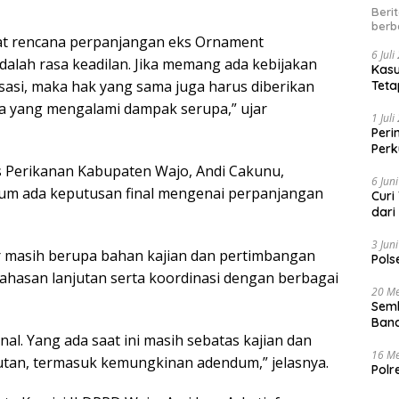
Beri
berb
t rencana perpanjangan eks Ornament
6 Jul
alah rasa keadilan. Jika memang ada kebijakan
Kasu
si, maka hak yang sama juga harus diberikan
Teta
a yang mengalami dampak serupa,” ujar
1 Jul
Peri
Perk
kep
s Perikanan Kabupaten Wajo, Andi Cakunu,
6 Jun
lum ada keputusan final mengenai perpanjangan
Curi
dari
3 Jun
r masih berupa bahan kajian dan pertimbangan
Pols
hasan lanjutan serta koordinasi dengan berbagai
20 Me
Semb
Band
nal. Yang ada saat ini masih sebatas kajian dan
16 Me
utan, termasuk kemungkinan adendum,” jelasnya.
Polr