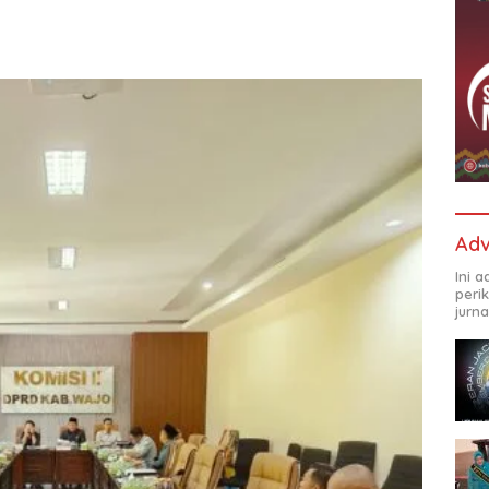
Adv
Ini 
peri
jurna