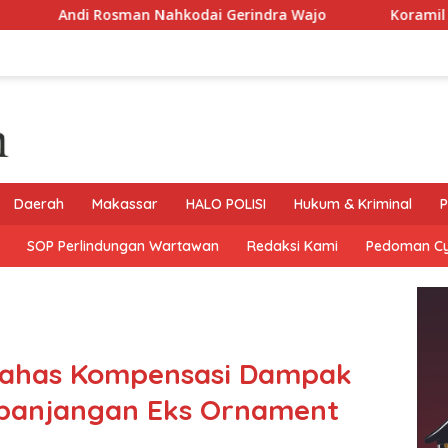
an Nahkodai Gerindra Wajo
Koramil 1406-06/Pammana l
Daerah
Makassar
HALO POLISI
Hukum & Kriminal
P
SOP Perlindungan Wartawan
Redaksi Kami
Pedoman C
 Bahas Kompensasi Dampak
erpanjangan Eks Ornament