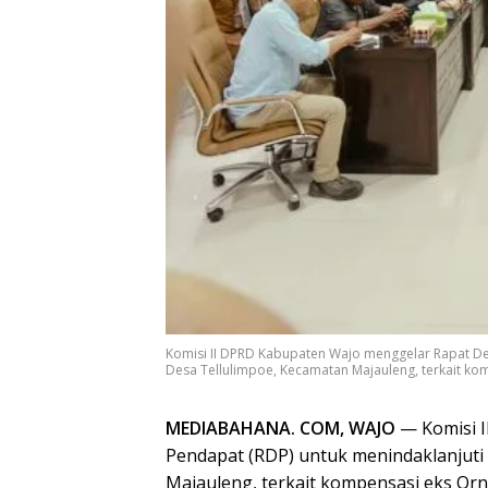
Komisi II DPRD Kabupaten Wajo menggelar Rapat De
Desa Tellulimpoe, Kecamatan Majauleng, terkait ko
MEDIABAHANA. COM, WAJO
— Komisi 
Pendapat (RDP) untuk menindaklanjuti
Majauleng, terkait kompensasi eks Orn