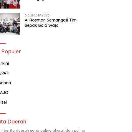
Tentang Administrasi
Kependudukan
5 Oktober 2025
A. Rosman Semangati Tim
Sepak Bola Wajo
 Populer
rkini
UPATI
sahan
AJO
lsel
ita Daerah
m berita daerah yang paling akurat dan paling