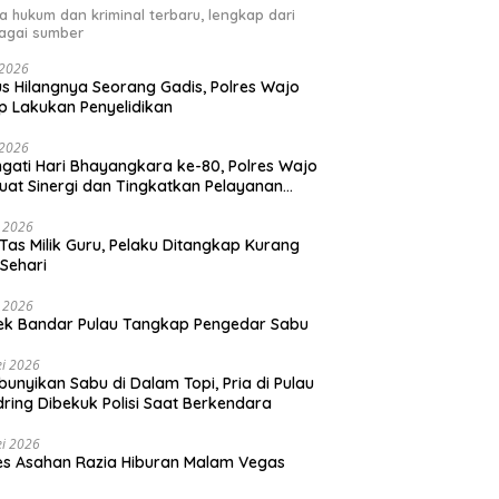
ta hukum dan kriminal terbaru, lengkap dari
agai sumber
i 2026
s Hilangnya Seorang Gadis, Polres Wajo
p Lakukan Penyelidikan
i 2026
ngati Hari Bhayangkara ke-80, Polres Wajo
uat Sinergi dan Tingkatkan Pelayanan
ada Masyarakat
i 2026
 Tas Milik Guru, Pelaku Ditangkap Kurang
 Sehari
i 2026
ek Bandar Pulau Tangkap Pengedar Sabu
i 2026
unyikan Sabu di Dalam Topi, Pria di Pulau
ring Dibekuk Polisi Saat Berkendara
i 2026
es Asahan Razia Hiburan Malam Vegas