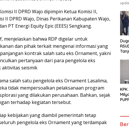
upda
omisi II DPRD Wajo dipimpin Ketua Komisi II,
isi II DPRD Wajo, Dinas Perikanan Kabupaten Wajo,
an PT Energi Equity Epic (EEES) Sengkang.
f, menjelaskan bahwa RDP digelar untuk
Duga
kanan dan pihak terkait mengenai informasi yang
RSU
Tanj
erpanjangan kontrak salah satu eks Ornament, yakni
GEM
culkan pertanyaan dari para pengelola eks
Pen
Tunt
aktivitas seismik
sama salah satu pengelola eks Ornament Lasalima,
eka tidak mempersoalkan pelaksanaan program
KPK
splorasi yang dilakukan perusahaan. Bahkan, sejak
Mily
PUPR
gan terhadap kegiatan tersebut.
ap kebijakan yang diambil pemerintah tetap
 seluruh pengelola eks Ornament yang terdampak
Ber