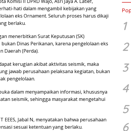
 Komisi II DPRD Wajo, Asri Jaya A. Latief,
rhati-hati dalam mengambil kebijakan yang
Pop
olaan eks Ornament. Seluruh proses harus dikaji
1
ng berlaku.
an menerbitkan Surat Keputusan (SK)
2
, bukan Dinas Perikanan, karena pengelolaan eks
n Daerah (Perda).
3
apat kerugian akibat aktivitas seismik, maka
ung jawab perusahaan pelaksana kegiatan, bukan
ak pengelolaan.
4
erbuka dalam menyampaikan informasi, khususnya
egiatan seismik, sehingga masyarakat mengetahui
5
PT EEES, Jabal N, menyatakan bahwa perusahaan
6
sasi sesuai ketentuan yang berlaku.