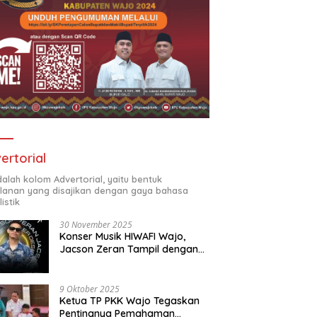
ertorial
adalah kolom Advertorial, yaitu bentuk
klanan yang disajikan dengan gaya bahasa
listik
30 November 2025
Konser Musik HIWAFI Wajo,
Jacson Zeran Tampil dengan
“Tabola Bale”
9 Oktober 2025
Ketua TP PKK Wajo Tegaskan
Pentingnya Pemahaman