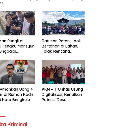
te
an Pungli di
Ratusan Petani Laoli
D Tengku Mansyur
Bertahan di Lahan,
ungbalai,
Tolak Rencana
MAKO RI Minta
Pengosongan Pemkab
egak Hukum Usut
Luwu Timur
as
 Amankan Uang 4
KKN – T Unhas Usung
ar di Rumah Kadis
Digitalisasi, Kenalkan
 Kota Bengkulu
Potensi Desa
Panaikang Lewat 5
Program Inovatif
ita Kriminal