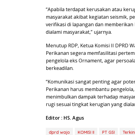
“Apabila terdapat kerusakan atau ker
masyarakat akibat kegiatan seismik, p
verifikasi di lapangan dan memberikan
dialami masyarakat,” ujarnya.
Menutup RDP, Ketua Komisi II DPRD W
Perikanan segera memfasilitasi pertem
pengelola eks Ornament, agar persoala
berkeadilan.
“Komunikasi sangat penting agar potensi
Perikanan harus membantu pengelola, ji
menimbulkan dampak terhadap masyar
rugi sesuai tingkat kerugian yang diala
Editor : HS. Agus
dprd wajo
KOMISI II
PT GSI
Terkin