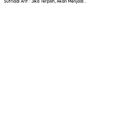
Sufriadi Arif : Jika Terpilih, Akan Menjadi
Anggota Dewan untuk Semua