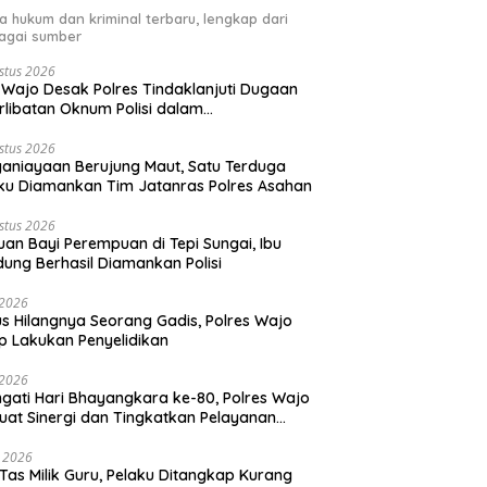
ta hukum dan kriminal terbaru, lengkap dari
agai sumber
stus 2026
 Wajo Desak Polres Tindaklanjuti Dugaan
rlibatan Oknum Polisi dalam
alahgunaan BBM Subsidi
stus 2026
aniayaan Berujung Maut, Satu Terduga
ku Diamankan Tim Jatanras Polres Asahan
stus 2026
an Bayi Perempuan di Tepi Sungai, Ibu
ung Berhasil Diamankan Polisi
i 2026
s Hilangnya Seorang Gadis, Polres Wajo
p Lakukan Penyelidikan
i 2026
ngati Hari Bhayangkara ke-80, Polres Wajo
uat Sinergi dan Tingkatkan Pelayanan
ada Masyarakat
i 2026
 Tas Milik Guru, Pelaku Ditangkap Kurang