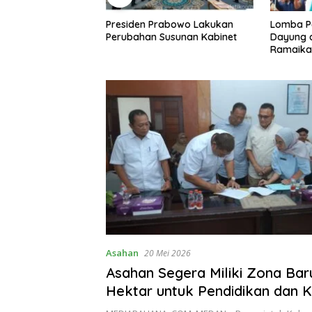
rabowo Lakukan
Lomba Perahu Hias, Perahu
Totok Bu
usunan Kabinet
Dayung dan Perahu Mesin
Kolabora
Ramaikan Festival Danau
Peningka
Tempe 2023
Lapas II
Ditingka
Asahan
20 Mei 2026
Asahan Segera Miliki Zona Bar
Hektar untuk Pendidikan dan 
dalam Revisi RTRW 2026-2046