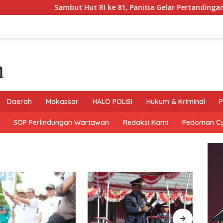
Sambut Hut RI ke 81, Panitia Gelar Pertandingan Sepak Bola 
Daerah
Makassar
HALO POLISI
Hukum & Kriminal
P
SOP Perlindungan Wartawan
Redaksi Kami
Pedoman C