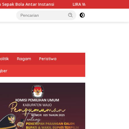
Antar Instansi
LIRA Wajo Desak Polres Tindaklanjuti D
olitik
Ragam
Peristiwa
yber