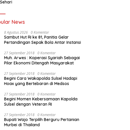
 Sehari
ular News
8 Agustus 2026
0 Komentar
Sambut Hut RI ke 81, Panitia Gelar
Pertandingan Sepak Bola Antar Instansi
27 September 2018
0 Komentar
Muh. Arwes : Koperasi Syariah Sebagai
Pilar Ekonomi Ditengah Masyarakat
27 September 2018
0 Komentar
Begini Cara Wakapolda Sulsel Hadapi
Hoax yang Bertebaran di Medsos
27 September 2018
0 Komentar
Begini Momen Kebersamaan Kapolda
Sulsel dengan Veteran RI
27 September 2018
0 Komentar
Bupati Wajo Terpilih Berguru Pertanian
Murbei di Thailand