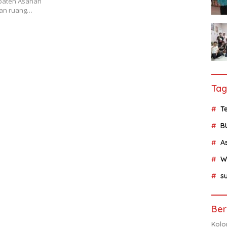
paten Asahan
aan ruang…
Tag
Te
B
A
W
su
Ber
Kolo