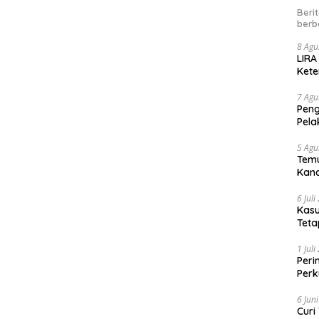
Beri
berb
8 Agu
LIRA
Kete
Peny
7 Agu
Peng
Pela
5 Agu
Temu
Kand
6 Jul
Kasu
Teta
1 Jul
Peri
Perk
kep
6 Jun
Curi