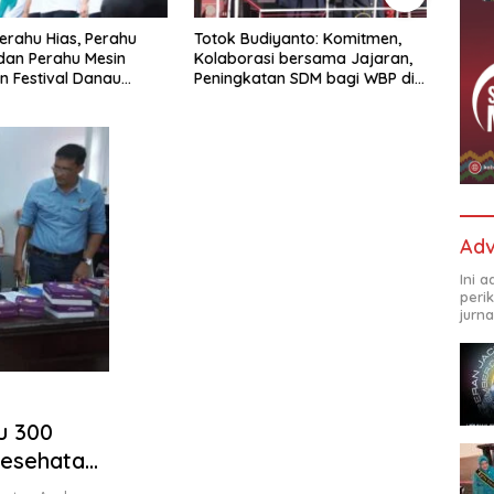
diyanto: Komitmen,
Kapolda Irjen Pol Setyo Boedi
Lapas
si bersama Jajaran,
Letakkan Batu Pertama
TPI 
tan SDM bagi WBP di
Pembangunan Masjid Syuhada
Upac
A Parepare Terus
Mapolda Sulsel
di T
tkan
Rang
Keme
Adv
Ini 
peri
jurna
u 300
Kesehatan