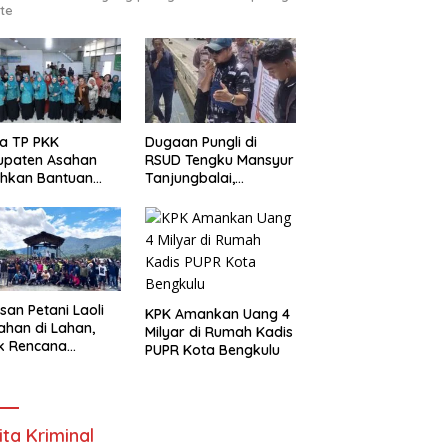
te
a TP PKK
Dugaan Pungli di
upaten Asahan
RSUD Tengku Mansyur
ahkan Bantuan
Tanjungbalai,
gembangan
GEMMAKO RI Minta
ha Kepada
Penegak Hukum Usut
ompok
Tuntas
berdayaan dan
jahteraan
arga di Kelurahan
tang
san Petani Laoli
KPK Amankan Uang 4
ahan di Lahan,
Milyar di Rumah Kadis
k Rencana
PUPR Kota Bengkulu
gosongan Pemkab
u Timur
ita Kriminal