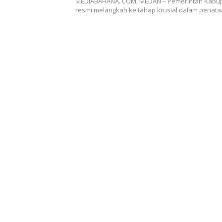
MEDIABAHANA. COM, MEDAN – Pemerintah Kabu
resmi melangkah ke tahap krusial dalam penat