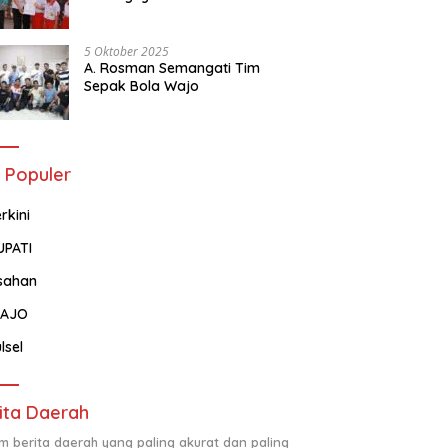
Tentang Administrasi
Kependudukan
5 Oktober 2025
A. Rosman Semangati Tim
Sepak Bola Wajo
 Populer
rkini
UPATI
sahan
AJO
lsel
ita Daerah
m berita daerah yang paling akurat dan paling