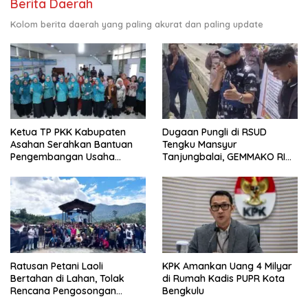
Berita Daerah
Kolom berita daerah yang paling akurat dan paling update
Ketua TP PKK Kabupaten
Dugaan Pungli di RSUD
Asahan Serahkan Bantuan
Tengku Mansyur
Pengembangan Usaha
Tanjungbalai, GEMMAKO RI
Kepada Kelompok
Minta Penegak Hukum Usut
Pemberdayaan dan
Tuntas
Kesejahteraan Keluarga di
Kelurahan Sentang
Ratusan Petani Laoli
KPK Amankan Uang 4 Milyar
Bertahan di Lahan, Tolak
di Rumah Kadis PUPR Kota
Rencana Pengosongan
Bengkulu
Pemkab Luwu Timur