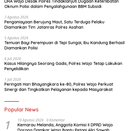
LIRA Wajo Desak Polres Tindaklanjuti Dugaan Keterlibatan
Oknum Polisi dalam Penyalahgunaan BBM Subsidi
7 Agustus 2026
Penganiayaan Berujung Maut, Satu Terduga Pelaku
Diamankan Tim Jatanras Polres Asahan
5 Agustus 2026
Temuan Bayi Perempuan di Tepi Sungai, Ibu Kandung Berhasil
Diamankan Polisi
6 Juli 2026
Kasus Hilangnya Seorang Gadis, Polres Wajo Tetap Lakukan
Penyelidikan
1 Juli 2026
Peringati Hari Bhayangkara ke-80, Polres Wajo Perkuat
Sinergi dan Tingkatkan Pelayanan kepada Masyarakat
Popular News
1
10 Agustus 2026
0 Komentar
Kemarau Melanda, Anggota Komisi II DPRD Wajo
Dorong Damkar Wajo Bantu Petani Aliri Sawah