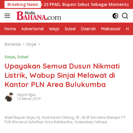
Langsung
tan HUT ke 23 PPAD, Bupati Sebut Sebagai Momentum Pererat 
Breaking News
ke
konten
Home
Advertorial
Wajo
Sulsel
Daerah
Makassar
HAL
Beranda
Sinjai
Sinjai
,
Sulsel
Upayakan Semua Dusun Nikmati
Listrik, Wabup Sinjai Melawat di
Kantor PLN Area Bulukumba
Sayyid Agus
13 Maret 2019
Wakil Bupati Sinjai, Hj. Andi Kartini Ottong, SP., M.SP bersama Manajer PT.
PLN (Persero) Sulselbar Area Bulukumba, Yuswastuty Yahtaya