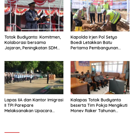
Tim Penilai Mandiri
Totok Budiyanto: Komitmen,
Kapolda Irjen Pol Setyo
Kolaborasi bersama
Boedi Letakkan Batu
Jajaran, Peningkatan SDM
Pertama Pembangunan
bagi WBP di Lapas IIA
Masjid Syuhada Mapolda
Parepare Terus Ditingkatkan
Sulsel
Lapas IIA dan Kantor Imigrasi
Kalapas Totok Budiyanto
II TPI Parepare
beserta Tim Pokja Mengikuti
Melaksanakan Upacara
Monev Raker Tahunan
Ziarah Tabur Bunga di TMP
Reformasi Birokrasi
Paccekke Dalam Rangka
Memperingati Hari
Kemenkumham RI ke-78