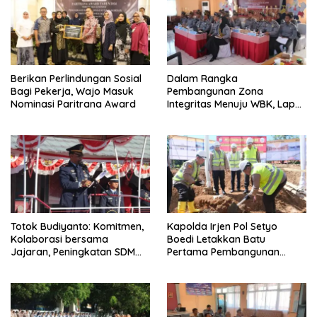
Berikan Perlindungan Sosial
Dalam Rangka
Bagi Pekerja, Wajo Masuk
Pembangunan Zona
Nominasi Paritrana Award
Integritas Menuju WBK, Lapas
IIA Parepare Ikuti Desk
Evaluasi Wawancara oleh
Tim Penilai Mandiri
Totok Budiyanto: Komitmen,
Kapolda Irjen Pol Setyo
Kolaborasi bersama
Boedi Letakkan Batu
Jajaran, Peningkatan SDM
Pertama Pembangunan
bagi WBP di Lapas IIA
Masjid Syuhada Mapolda
Parepare Terus Ditingkatkan
Sulsel