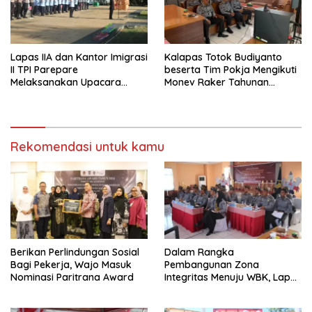
Lapas IIA dan Kantor Imigrasi
Kalapas Totok Budiyanto
II TPI Parepare
beserta Tim Pokja Mengikuti
Melaksanakan Upacara
Monev Raker Tahunan
Ziarah Tabur Bunga di TMP
Reformasi Birokrasi
Paccekke Dalam Rangka
Memperingati Hari
Kemenkumham RI ke-78
Tahun
Rekomendasi untuk kamu
Berikan Perlindungan Sosial
Dalam Rangka
Bagi Pekerja, Wajo Masuk
Pembangunan Zona
Nominasi Paritrana Award
Integritas Menuju WBK, Lapas
IIA Parepare Ikuti Desk
Evaluasi Wawancara oleh