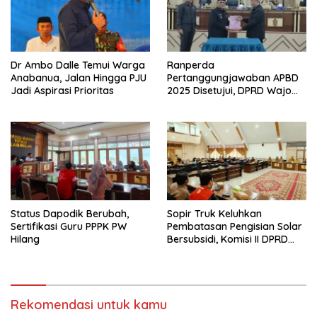
Dr Ambo Dalle Temui Warga
Ranperda
Anabanua, Jalan Hingga PJU
Pertanggungjawaban APBD
Jadi Aspirasi Prioritas
2025 Disetujui, DPRD Wajo
Dorong Pengelolaan
Keuangan Daerah Lebih
Efektif
Status Dapodik Berubah,
Sopir Truk Keluhkan
Sertifikasi Guru PPPK PW
Pembatasan Pengisian Solar
Hilang
Bersubsidi, Komisi II DPRD
Wajo Panggil Pertamina
Rekomendasi untuk kamu