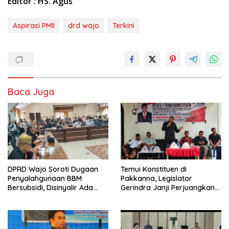
Editor : HS. Agus
Aspirasi PMII
drd wajo
Terkini
Baca Juga
DPRD Wajo Soroti Dugaan
Temui Konstituen di
Penyalahgunaan BBM
Pakkanna, Legislator
Bersubsidi, Disinyalir Ada
Gerindra Janji Perjuangkan
Oknum Aparat Yang Terlibat
Aspirasi Masyarakat