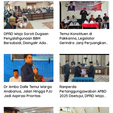
DPRD Wajo Soroti Dugaan
Temui Konstituen di
Penyalahgunaan BBM
Pakkanna, Legislator
Bersubsidi, Disinyalir Ada
Gerindra Janji Perjuangkan
Oknum Aparat Yang Terlibat
Aspirasi Masyarakat
Dr Ambo Dalle Temui Warga
Ranperda
Anabanua, Jalan Hingga PJU
Pertanggungjawaban APBD
Jadi Aspirasi Prioritas
2025 Disetujui, DPRD Wajo
Dorong Pengelolaan
Keuangan Daerah Lebih
Efektif