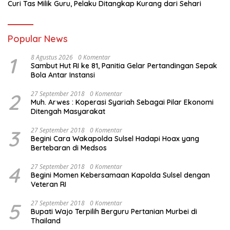
Curi Tas Milik Guru, Pelaku Ditangkap Kurang dari Sehari
Popular News
1
8 Agustus 2026
0 Komentar
Sambut Hut RI ke 81, Panitia Gelar Pertandingan Sepak
Bola Antar Instansi
2
27 September 2018
0 Komentar
Muh. Arwes : Koperasi Syariah Sebagai Pilar Ekonomi
Ditengah Masyarakat
3
27 September 2018
0 Komentar
Begini Cara Wakapolda Sulsel Hadapi Hoax yang
Bertebaran di Medsos
4
27 September 2018
0 Komentar
Begini Momen Kebersamaan Kapolda Sulsel dengan
Veteran RI
5
27 September 2018
0 Komentar
Bupati Wajo Terpilih Berguru Pertanian Murbei di
Thailand