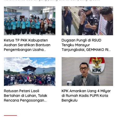
Ketua TP PKK Kabupaten
Dugaan Pungli di RSUD
Asahan Serahkan Bantuan
Tengku Mansyur
Pengembangan Usaha
Tanjungbalai, GEMMAKO RI
Kepada Kelompok
Minta Penegak Hukum Usut
Pemberdayaan dan
Tuntas
Kesejahteraan Keluarga di
Kelurahan Sentang
Ratusan Petani Laoli
KPK Amankan Uang 4 Milyar
Bertahan di Lahan, Tolak
di Rumah Kadis PUPR Kota
Rencana Pengosongan
Bengkulu
Pemkab Luwu Timur