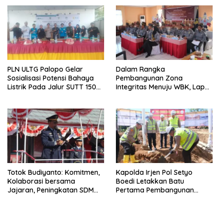
PLN ULTG Palopo Gelar
Dalam Rangka
Sosialisasi Potensi Bahaya
Pembangunan Zona
Listrik Pada Jalur SUTT 150
Integritas Menuju WBK, Lapas
KK
IIA Parepare Ikuti Desk
Evaluasi Wawancara oleh
Tim Penilai Mandiri
Totok Budiyanto: Komitmen,
Kapolda Irjen Pol Setyo
Kolaborasi bersama
Boedi Letakkan Batu
Jajaran, Peningkatan SDM
Pertama Pembangunan
bagi WBP di Lapas IIA
Masjid Syuhada Mapolda
Parepare Terus Ditingkatkan
Sulsel