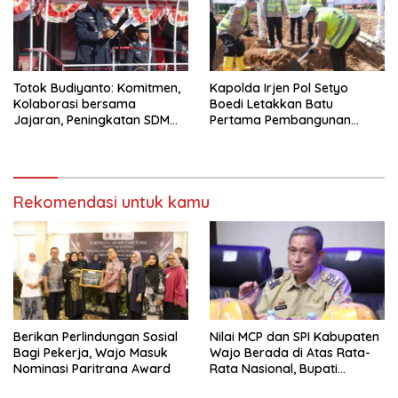
Totok Budiyanto: Komitmen,
Kapolda Irjen Pol Setyo
Kolaborasi bersama
Boedi Letakkan Batu
Jajaran, Peningkatan SDM
Pertama Pembangunan
bagi WBP di Lapas IIA
Masjid Syuhada Mapolda
Parepare Terus Ditingkatkan
Sulsel
Rekomendasi untuk kamu
Berikan Perlindungan Sosial
Nilai MCP dan SPI Kabupaten
Bagi Pekerja, Wajo Masuk
Wajo Berada di Atas Rata-
Nominasi Paritrana Award
Rata Nasional, Bupati
Apresiasi Seluruh Pihak