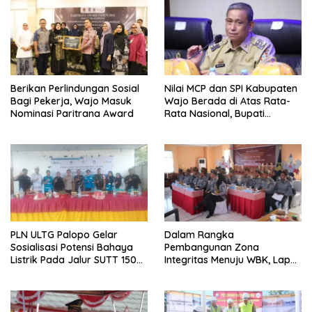
Berikan Perlindungan Sosial
Nilai MCP dan SPI Kabupaten
Bagi Pekerja, Wajo Masuk
Wajo Berada di Atas Rata-
Nominasi Paritrana Award
Rata Nasional, Bupati
Apresiasi Seluruh Pihak
PLN ULTG Palopo Gelar
Dalam Rangka
Sosialisasi Potensi Bahaya
Pembangunan Zona
Listrik Pada Jalur SUTT 150
Integritas Menuju WBK, Lapas
KK
IIA Parepare Ikuti Desk
Evaluasi Wawancara oleh
Tim Penilai Mandiri