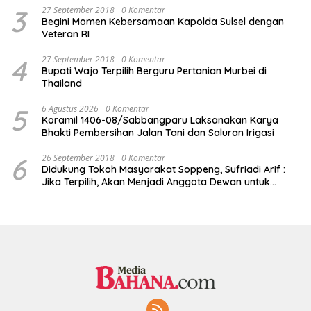
3
27 September 2018
0 Komentar
Begini Momen Kebersamaan Kapolda Sulsel dengan
Veteran RI
4
27 September 2018
0 Komentar
Bupati Wajo Terpilih Berguru Pertanian Murbei di
Thailand
5
6 Agustus 2026
0 Komentar
Koramil 1406-08/Sabbangparu Laksanakan Karya
Bhakti Pembersihan Jalan Tani dan Saluran Irigasi
6
26 September 2018
0 Komentar
Didukung Tokoh Masyarakat Soppeng, Sufriadi Arif :
Jika Terpilih, Akan Menjadi Anggota Dewan untuk
Semua