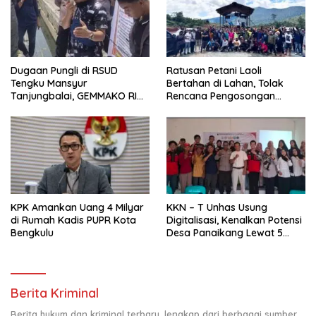
Dugaan Pungli di RSUD
Ratusan Petani Laoli
Tengku Mansyur
Bertahan di Lahan, Tolak
Tanjungbalai, GEMMAKO RI
Rencana Pengosongan
Minta Penegak Hukum Usut
Pemkab Luwu Timur
Tuntas
KPK Amankan Uang 4 Milyar
KKN – T Unhas Usung
di Rumah Kadis PUPR Kota
Digitalisasi, Kenalkan Potensi
Bengkulu
Desa Panaikang Lewat 5
Program Inovatif
Berita Kriminal
Berita hukum dan kriminal terbaru, lengkap dari berbagai sumber