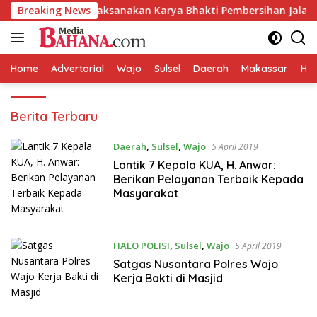
Langsung
abbangparu Laksanakan Karya Bhakti Pembersihan Jalan Tani da
Breaking News
ke
konten
Home
Advertorial
Wajo
Sulsel
Daerah
Makassar
HAL
Media
Berita Terbaru
Bahana
Daerah
,
Sulsel
,
Wajo
5 April 2019
Lantik 7 Kepala KUA, H. Anwar:
Berikan Pelayanan Terbaik Kepada
Masyarakat
HALO POLISI
,
Sulsel
,
Wajo
5 April 2019
Satgas Nusantara Polres Wajo
Kerja Bakti di Masjid