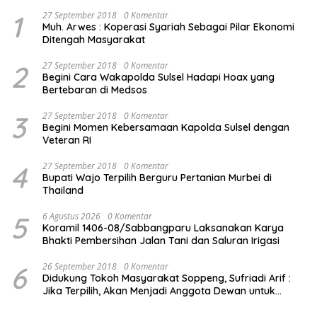
1
27 September 2018
0 Komentar
Muh. Arwes : Koperasi Syariah Sebagai Pilar Ekonomi
Ditengah Masyarakat
2
27 September 2018
0 Komentar
Begini Cara Wakapolda Sulsel Hadapi Hoax yang
Bertebaran di Medsos
3
27 September 2018
0 Komentar
Begini Momen Kebersamaan Kapolda Sulsel dengan
Veteran RI
4
27 September 2018
0 Komentar
Bupati Wajo Terpilih Berguru Pertanian Murbei di
Thailand
5
6 Agustus 2026
0 Komentar
Koramil 1406-08/Sabbangparu Laksanakan Karya
Bhakti Pembersihan Jalan Tani dan Saluran Irigasi
6
26 September 2018
0 Komentar
Didukung Tokoh Masyarakat Soppeng, Sufriadi Arif :
Jika Terpilih, Akan Menjadi Anggota Dewan untuk
Semua